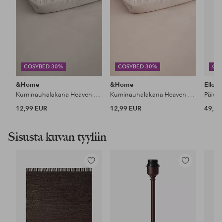
COSYBED 30%
COSYBED 30%
CO
&Home
&Home
Ellos
Kuminauhalakana Heaven puuvillaa
Kuminauhalakana Heaven puuvillaa
Päiväp
12,99 EUR
12,99 EUR
49,99
Sisusta kuvan tyyliin
Lisää
Lisää
suosikkeihin
suosikkeihin