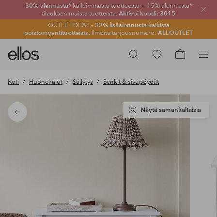
30% alennusta*
kalleimmasta tuotteesta + 15% alennusta*
Sulje
tilauksen muista tuotteista.
Aktivoi koodi: 3015
OUTLET DEAL -
30% lisäalennusta kaikista
poistomyyntituotteista.
Ilmoita tarjousnumero:
ALLOUTLET
Ellos-
Siirry
Hae
logo
merkittyihin
Siirry
–
suosikkituotteisiin
ostoskoriin
Koti
Huonekalut
Säilytys
Senkit & sivupöydät
siirry
aloitussivulle
Näytä samankaltaisia
Takaisin