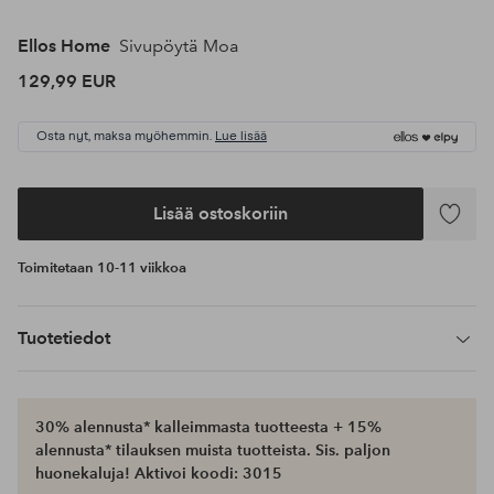
Ellos Home
Sivupöytä Moa
129,99 EUR
Osta nyt, maksa myöhemmin.
Lue lisää
Lisää ostoskoriin
Lisää
suosikke
Toimitetaan 10-11 viikkoa
Tuotetiedot
30% alennusta* kalleimmasta tuotteesta + 15%
alennusta* tilauksen muista tuotteista. Sis. paljon
huonekaluja! Aktivoi koodi: 3015