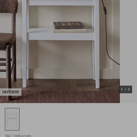
1
/
5
UUTUUS!
Väri: Valkoinen