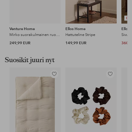
DE
Venture Home
Ellos Home
Ellos
Mirko suorakulmainen ruokapöytä
Hattuteline Stripe
249,99 EUR
149,99 EUR
360 
Suosikit juuri nyt
Lisää
Lisää
suosikkeihin
suosikkeihin