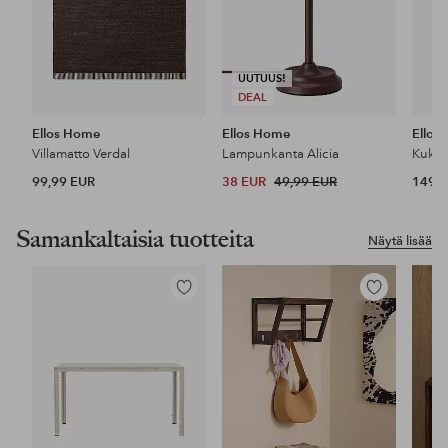
UUTUUS!
DEAL
Ellos Home
Ellos Home
Ellos
Villamatto Verdal
Lampunkanta Alicia
99,99 EUR
38 EUR
49,99 EUR
149,9
Samankaltaisia tuotteita
Näytä lisää
Lisää
Lisää
suosikkeihin
suosikkeihin