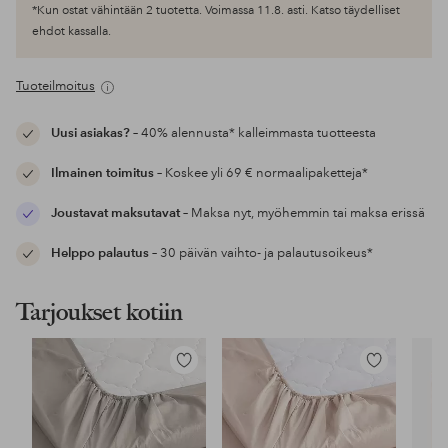
*Kun ostat vähintään 2 tuotetta. Voimassa 11.8. asti. Katso täydelliset
ehdot kassalla.
Tuoteilmoitus
Uusi asiakas?
– 40% alennusta* kalleimmasta tuotteesta
Ilmainen toimitus
– Koskee yli 69 € normaalipaketteja*
Joustavat maksutavat
– Maksa nyt, myöhemmin tai maksa erissä
Helppo palautus
– 30 päivän vaihto- ja palautusoikeus*
Tarjoukset kotiin
Lisää
Lisää
suosikkeihin
suosikkeihin