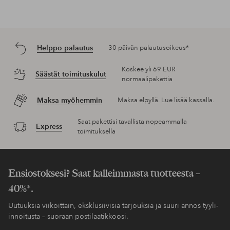
Helppo palautus
30 päivän palautusoikeus*
Koskee yli 69 EUR
Säästät toimituskulut
normaalipakettia
Maksa myöhemmin
Maksa elpyllä. Lue lisää kassalla.
Saat pakettisi tavallista nopeammalla
Express
toimituksella
Ensiostoksesi? Saat kalleimmasta tuotteesta –
40%*.
Uutuuksia viikoittain, eksklusiivisia tarjouksia ja suuri annos tyyli-
innoitusta – suoraan postilaatikkoosi.