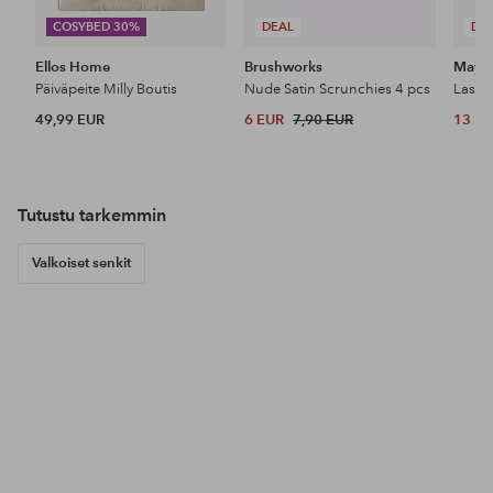
COSYBED 30%
DEAL
DE
Ellos Home
Brushworks
Maybe
Päiväpeite Milly Boutis
Nude Satin Scrunchies 4 pcs
49,99 EUR
6 EUR
7,90 EUR
13 E
Tutustu tarkemmin
Valkoiset senkit