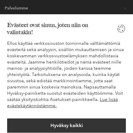
Palvelumme
Evästeet ovat sinun, joten niin on
Ehdot
valintakin!
Ystävät
Ellos käyttää verkkosivuston toiminnalle välttämättömiä
evästeitä sekä analyysin, sisällön mukauttamisen ja sinua
koskevamman verkkosivustoelämyksen mahdollistavia
evästeitä. Jaamme henkilötiedot ja nämä evästeet niille
Turvalliset maksut – maksa nyt tai erissä
mainos- ja analyysiyhtiöille, joiden kanssa teemme
yhteistyötä. Tarkoituksena on analysoida, kuinka käytät
Haluatko tietää
lisää maksuvaihtoehdoistamme
?
sivustoa, sekä edistää markkinointiamme, jotta saat
elpy
elpy
paremmin sinua koskevia mainoksia. Napsauttamalla
Hyväksy-painiketta suostut evästeiden käyttöömme. Voit
säätää yksityiskohtia Asetukset-painikkeella.
Lue lisää
evästekäytännöstämme.
Suomi - Valitse maa
Hyväksy kaikki
Facebook
Instagram
Pinterest
Youtube