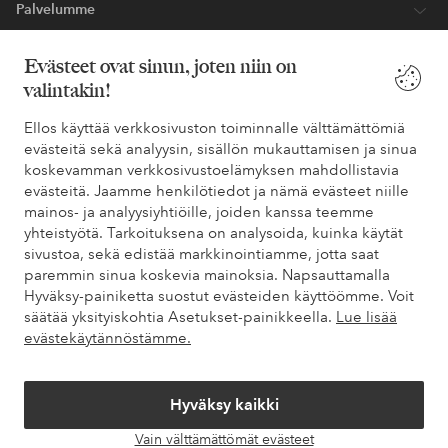
Palvelumme
Evästeet ovat sinun, joten niin on
Ehdot
valintakin!
Ystävät
Ellos käyttää verkkosivuston toiminnalle välttämättömiä
evästeitä sekä analyysin, sisällön mukauttamisen ja sinua
koskevamman verkkosivustoelämyksen mahdollistavia
evästeitä. Jaamme henkilötiedot ja nämä evästeet niille
Turvalliset maksut – maksa nyt tai erissä
mainos- ja analyysiyhtiöille, joiden kanssa teemme
yhteistyötä. Tarkoituksena on analysoida, kuinka käytät
Haluatko tietää
lisää maksuvaihtoehdoistamme
?
sivustoa, sekä edistää markkinointiamme, jotta saat
elpy
elpy
paremmin sinua koskevia mainoksia. Napsauttamalla
Hyväksy-painiketta suostut evästeiden käyttöömme. Voit
säätää yksityiskohtia Asetukset-painikkeella.
Lue lisää
evästekäytännöstämme.
Suomi - Valitse maa
Hyväksy kaikki
Facebook
Instagram
Pinterest
Youtube
Vain välttämättömät evästeet