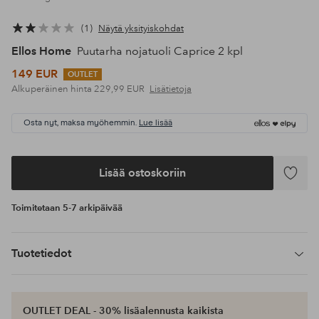
1
Näytä yksityiskohdat
Ellos Home
Puutarha nojatuoli Caprice 2 kpl
149 EUR
OUTLET
Alkuperäinen hinta
229,99 EUR
Lisätietoja
Osta nyt, maksa myöhemmin.
Lue lisää
Lisää ostoskoriin
Lisää
suosikke
Toimitetaan 5-7 arkipäivää
Tuotetiedot
OUTLET DEAL - 30% lisäalennusta kaikista