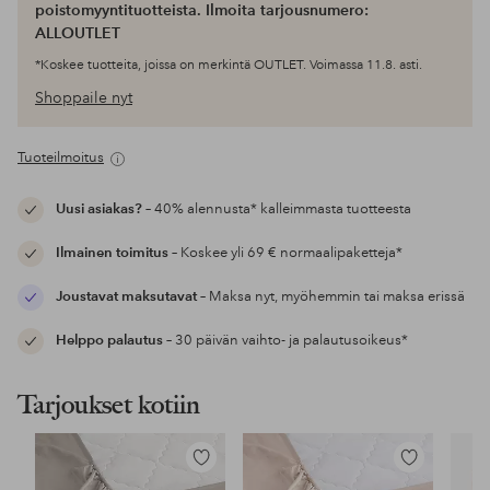
poistomyyntituotteista. Ilmoita tarjousnumero:
ALLOUTLET
*Koskee tuotteita, joissa on merkintä OUTLET. Voimassa 11.8. asti.
Shoppaile nyt
Tuoteilmoitus
Uusi asiakas?
– 40% alennusta* kalleimmasta tuotteesta
Ilmainen toimitus
– Koskee yli 69 € normaalipaketteja*
Joustavat maksutavat
– Maksa nyt, myöhemmin tai maksa erissä
Helppo palautus
– 30 päivän vaihto- ja palautusoikeus*
Tarjoukset kotiin
Lisää
Lisää
suosikkeihin
suosikkeihin