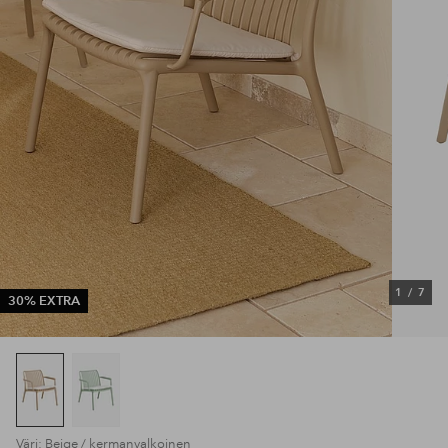
1
/
7
30% EXTRA
Väri: Beige / kermanvalkoinen