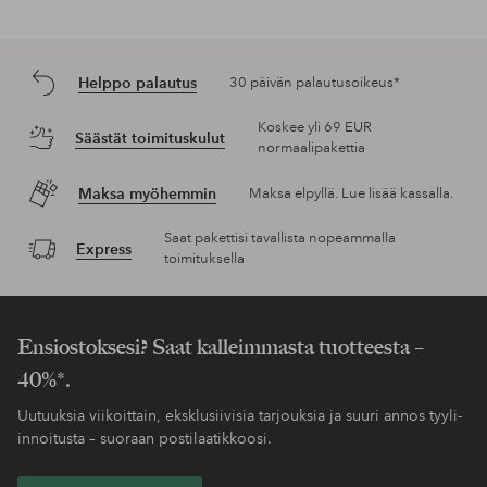
Helppo palautus
30 päivän palautusoikeus*
Koskee yli 69 EUR
Säästät toimituskulut
normaalipakettia
Maksa myöhemmin
Maksa elpyllä. Lue lisää kassalla.
Saat pakettisi tavallista nopeammalla
Express
toimituksella
Ensiostoksesi? Saat kalleimmasta tuotteesta –
40%*.
Uutuuksia viikoittain, eksklusiivisia tarjouksia ja suuri annos tyyli-
innoitusta – suoraan postilaatikkoosi.