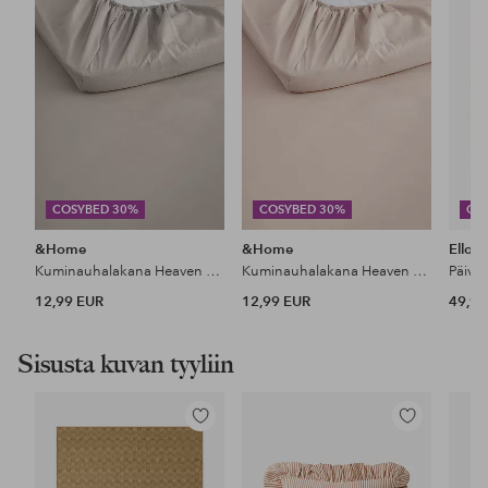
COSYBED 30%
COSYBED 30%
CO
&Home
&Home
Ellos
Kuminauhalakana Heaven puuvillaa
Kuminauhalakana Heaven puuvillaa
Päiväp
12,99 EUR
12,99 EUR
49,99
Sisusta kuvan tyyliin
Lisää
Lisää
suosikkeihin
suosikkeihin