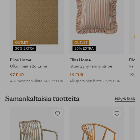
OUTLET
OUTLET
30% EXTRA
30% EXTRA
Ellos Home
Ellos Home
Ellos
Ulkoilmamatto Enna
Istuintyyny Fanny Stripe
Ranta
97 EUR
19 EUR
19,99
Alkuperäinen hinta
149,99 EUR
Alkuperäinen hinta
29,99 EUR
Samankaltaisia tuotteita
Näytä lisää
Lisää
Lisää
suosikkeihin
suosikkeihin