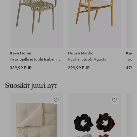
Kave Home
House Nordic
Kave
Käsinojalliset tuolit Isabellini, 4/pakk.
Ruokailutuoli, Agustin
Tuoli 
339,99 EUR
299,99 EUR
479,9
Suosikit juuri nyt
Lisää
Lisää
suosikkeihin
suosikkeihin