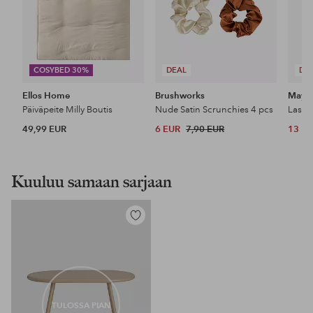
COSYBED 30%
DEAL
DE
Ellos Home
Brushworks
Maybe
Päiväpeite Milly Boutis
Nude Satin Scrunchies 4 pcs
49,99 EUR
6 EUR
7,90 EUR
13 E
Kuuluu samaan sarjaan
Lisää
suosikkeihin
TULOSSA PIAN