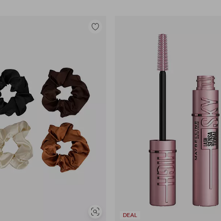
Lisää
suosikkeihin
Näytä
DEAL