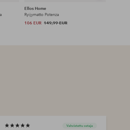
samankaltaisia
Ellos Home
&Home
a
Ryijymatto Potenza
Kuminauha
106 EUR
149,99 EUR
12,99 EU
Vahvistettu ostaja