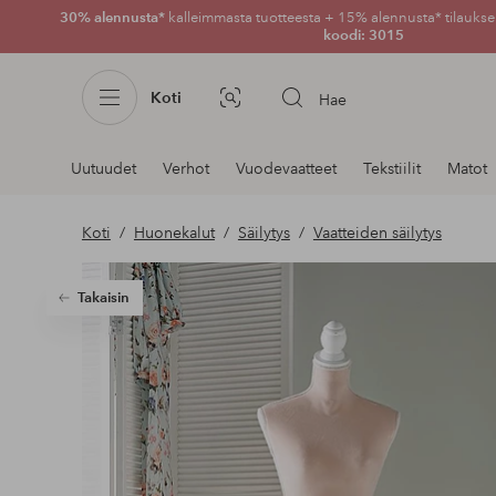
30% alennusta*
kalleimmasta tuotteesta + 15% alennusta* tilauksen
koodi: 3015
Koti
Hae
Kuvahaku
Navigointi
Uutuudet
Verhot
Vuodevaatteet
Tekstiilit
Matot
osastoilla
Koti
Huonekalut
Säilytys
Vaatteiden säilytys
Takaisin