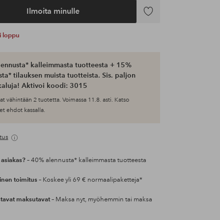
Ilmoita minulle
Lisää
suosikkeihin
ti loppu
ennusta* kalleimmasta tuotteesta + 15%
ta* tilauksen muista tuotteista. Sis. paljon
aluja! Aktivoi koodi: 3015
at vähintään 2 tuotetta. Voimassa 11.8. asti. Katso
et ehdot kassalla.
tus
 asiakas?
– 40% alennusta* kalleimmasta tuotteesta
inen toimitus
– Koskee yli 69 € normaalipaketteja*
tavat maksutavat
– Maksa nyt, myöhemmin tai maksa