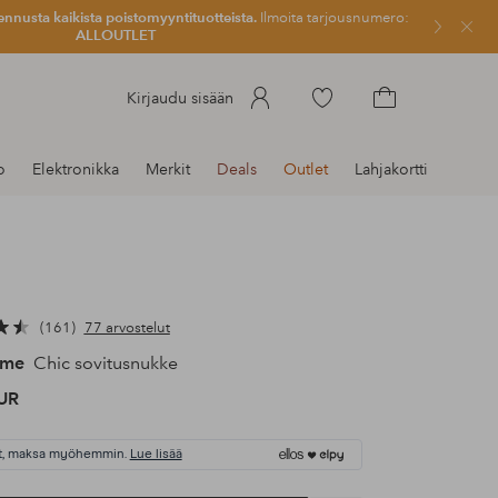
ennusta kaikista poistomyyntituotteista.
Ilmoita tarjousnumero:
Sulje
ALLOUTLET
Siirry
Kirjaudu sisään
merkittyihin
Siirry
suosikkituotteisiin
ostoskoriin
o
Elektronikka
Merkit
Deals
Outlet
Lahjakortti
161
77 arvostelut
ome
Chic sovitusnukke
UR
t, maksa myöhemmin.
Lue lisää