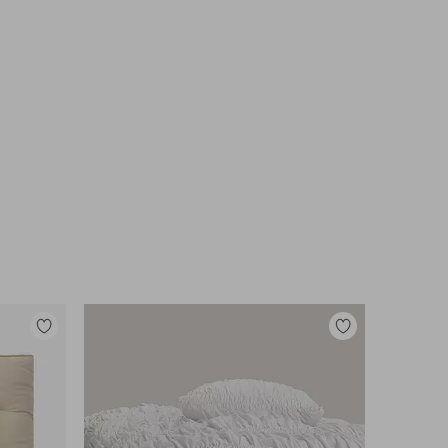
Lisää
Lisää
suosikkeihin
suosikkeihin