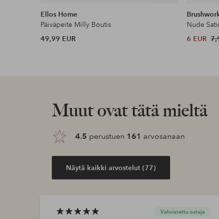
samankaltaisia
Ellos Home
Brushwor
Päiväpeite Milly Boutis
Nude Sati
49,99 EUR
6 EUR
7,
Muut ovat tätä mieltä
4.5
perustuen
161
arvosanaan
Näytä kaikki arvostelut (77)
Vahvistettu ostaja