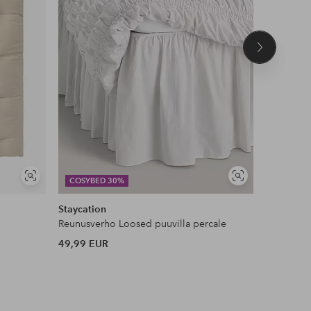
Seuraava
tuote
Näytä
Näytä
COSYBED 30%
COSYBE
samankaltaisia
samankaltaisia
Staycation
Ellos Ho
Reunusverho Loosed puuvilla percale
49,99 EUR
17,99 EU