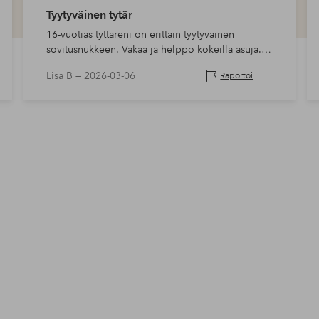
Tyytyväinen tytär
16-vuotias tyttäreni on erittäin tyytyväinen
sovitusnukkeen. Vakaa ja helppo kokeilla asuja.
Hyvä laatu ja toimii toiveiden mukaisesti.
Lisa B —
2026-03-06
Raportoi