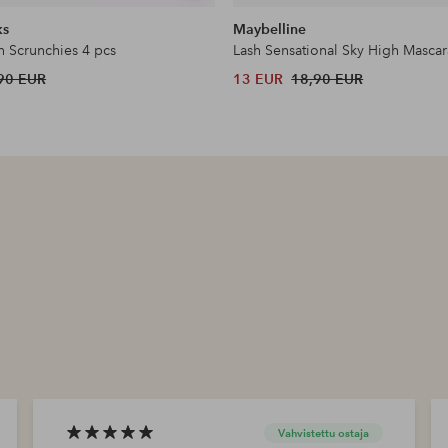
samankaltaisia
ks
Maybelline
n Scrunchies 4 pcs
Lash Sensational Sky High Mascar
90 EUR
13 EUR
18,90 EUR
Vahvistettu ostaja