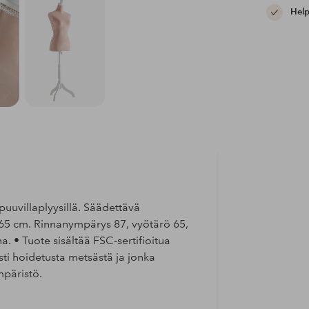
Help
puuvillaplyysillä. Säädettävä
65 cm. Rinnanympärys 87, vyötärö 65,
a. • Tuote sisältää FSC-sertifioitua
esti hoidetusta metsästä ja jonka
mpäristö.