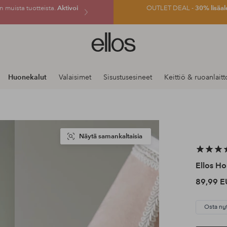
 muista tuotteista.
Aktivoi
OUTLET DEAL -
30% lisäal
Ellos-
logo
–
siirry
Huonekalut
Valaisimet
Sisustusesineet
Keittiö & ruoanlaitt
aloitussivulle
Näytä samankaltaisia
Ellos H
89,99 E
Osta ny