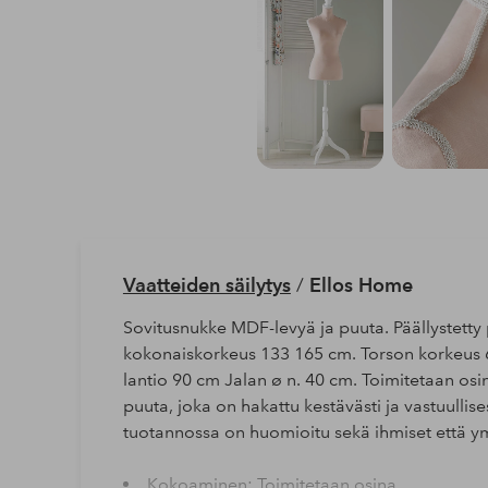
Vaatteiden säilytys
/
Ellos Home
Sovitusnukke MDF-levyä ja puuta. Päällystetty 
kokonaiskorkeus 133 165 cm. Torson korkeus 
lantio 90 cm Jalan ø n. 40 cm. Toimitetaan osin
puuta, joka on hakattu kestävästi ja vastuullis
tuotannossa on huomioitu sekä ihmiset että y
Kokoaminen: Toimitetaan osina