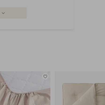
Lisää
suosikkeihin