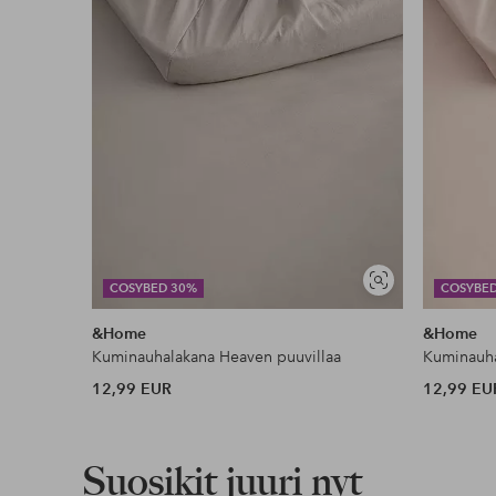
Näytä
COSYBED 30%
COSYBE
samankaltaisia
&Home
&Home
Kuminauhalakana Heaven puuvillaa
Kuminauha
12,99 EUR
12,99 EU
Suosikit juuri nyt