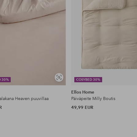
Näytä
D 30%
COSYBED 30%
samankaltaisia
Ellos Home
lakana Heaven puuvillaa
Päiväpeite Milly Boutis
R
49,99 EUR