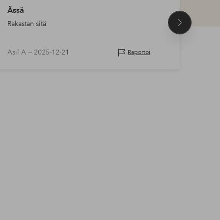
Ässä
Sovi
Rakastan sitä
Rakas
Seuraava
eritt
tuote
Asil A —
2025-12-21
Vaija
Raportoi