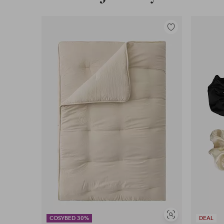
Lisää
suosikkeihin
Näytä
COSYBED 30%
DEAL