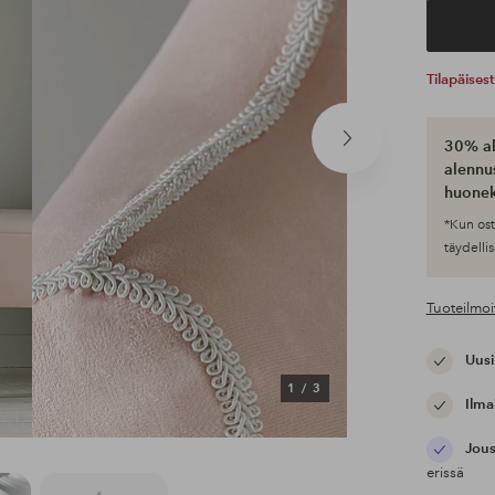
Tilapäises
30% al
Seuraava
tuote
alennus
huonek
*Kun ost
täydellis
Tuoteilmoi
Uusi
1
/
3
Ilma
Jous
erissä