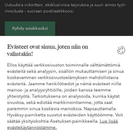
Uutuuksia viikoittain, eksklusiivisia tarjouksia ja suuri annos tyyli-
innoitusta – suoraan postilaatikkoosi.
Ryhdy asiakkaaksi
* Katso tarjouksen ehdot rekisteröitymisen yhteydessä
Evästeet ovat sinun, joten niin on
valintakin!
Tarvitsetko apua?
Ellos käyttää verkkosivuston toiminnalle välttämättömiä
evästeitä sekä analyysin, sisällön mukauttamisen ja sinua
Löydät vastaukset useimmin kysyttyihin kysymyksiin usein
koskevamman verkkosivustoelämyksen mahdollistavia
kysytyistä kysymyksistä. Löydät myös tietoa siitä, miten voit ottaa
evästeitä. Jaamme henkilötiedot ja nämä evästeet niille
meihin yhteyttä.
mainos- ja analyysiyhtiöille, joiden kanssa teemme
yhteistyötä. Tarkoituksena on analysoida, kuinka käytät
sivustoa, sekä edistää markkinointiamme, jotta saat
Asiakaspalvelu
Tilaukset
Maksutavat
Toim
paremmin sinua koskevia mainoksia. Napsauttamalla
Hyväksy-painiketta suostut evästeiden käyttöömme. Voit
säätää yksityiskohtia Asetukset-painikkeella.
Lue lisää
Omat sivut
evästekäytännöstämme.