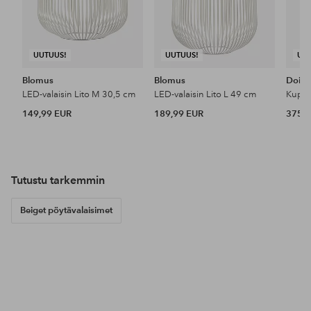
UUTUUS!
UUTUUS!
UU
Blomus
Blomus
Doin
LED-valaisin Lito M 30,5 cm
LED-valaisin Lito L 49 cm
149,99 EUR
189,99 EUR
375 
Tutustu tarkemmin
Beiget pöytävalaisimet