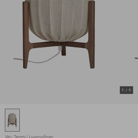
1
/
5
Väri: Tammi / Luonnollinen