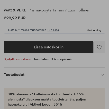
watt & VEKE
Prisma-pöytä Tammi / Luonnollinen
299,99 EUR
Osta nyt, maksa myöhemmin.
Lue lisää
Lisää ostoskoriin
Lisää
suosikke
3 jäljellä varastossa.
Toimitetaan 3-6 arkipäivää
Tuotetiedot
30% alennusta* kalleimmasta tuotteesta + 15%
alennusta* tilauksen muista tuotteista. Sis. paljon
huonekaluja! Aktivoi koodi: 3015