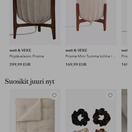
watt & VEKE
watt & VEKE
watt 
Pöytävalaisin Prisma
Prisma Mini Tumma tuhka / Luonnollinen
299,99 EUR
169,99 EUR
169,9
Suosikit juuri nyt
Lisää
Lisää
suosikkeihin
suosikkeihin