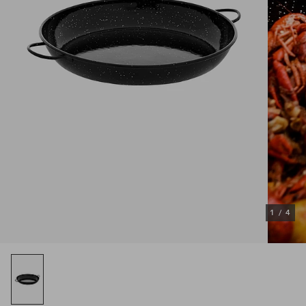
1
/
4