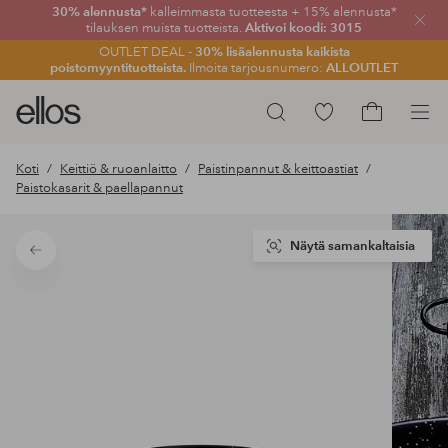
30% alennusta*
kalleimmasta tuotteesta + 15% alennusta*
Sulje
tilauksen muista tuotteista.
Aktivoi koodi: 3015
OUTLET DEAL -
30% lisäalennusta kaikista
poistomyyntituotteista.
Ilmoita tarjousnumero:
ALLOUTLET
Ellos-
Siirry
Hae
logo
merkittyihin
Siirry
–
suosikkituotteisiin
ostoskoriin
Koti
Keittiö & ruoanlaitto
Paistinpannut & keittoastiat
siirry
Paistokasarit & paellapannut
aloitussivulle
Näytä samankaltaisia
Takaisin