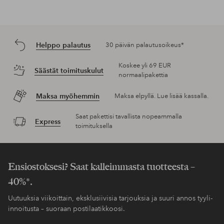
Helppo palautus
30 päivän palautusoikeus*
Koskee yli 69 EUR
Säästät toimituskulut
normaalipakettia
Maksa myöhemmin
Maksa elpyllä. Lue lisää kassalla.
Saat pakettisi tavallista nopeammalla
Express
toimituksella
Ensiostoksesi? Saat kalleimmasta tuotteesta –
40%*.
Uutuuksia viikoittain, eksklusiivisia tarjouksia ja suuri annos tyyli-
innoitusta – suoraan postilaatikkoosi.