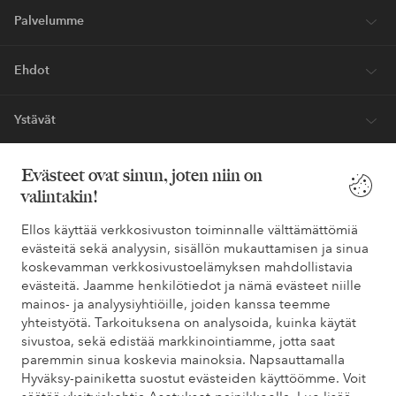
Palvelumme
Ehdot
Ystävät
Evästeet ovat sinun, joten niin on
valintakin!
Turvalliset maksut – maksa nyt tai erissä
Haluatko tietää
lisää maksuvaihtoehdoistamme
?
Ellos käyttää verkkosivuston toiminnalle välttämättömiä
evästeitä sekä analyysin, sisällön mukauttamisen ja sinua
elpy
elpy
koskevamman verkkosivustoelämyksen mahdollistavia
evästeitä. Jaamme henkilötiedot ja nämä evästeet niille
mainos- ja analyysiyhtiöille, joiden kanssa teemme
yhteistyötä. Tarkoituksena on analysoida, kuinka käytät
Suomi - Valitse maa
sivustoa, sekä edistää markkinointiamme, jotta saat
paremmin sinua koskevia mainoksia. Napsauttamalla
Hyväksy-painiketta suostut evästeiden käyttöömme. Voit
Facebook
Instagram
Pinterest
Youtube