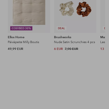
COSYBED 30%
DEAL
DE
Ellos Home
Brushworks
Maybe
Päiväpeite Milly Boutis
Nude Satin Scrunchies 4 pcs
49,99 EUR
6 EUR
7,90 EUR
13 E