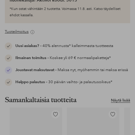
huonekaluja! Aktivoi koodi: 3015
*Kun ostat vähintään 2 tuotetta. Voimassa 11.8. asti. Katso täydelliset
ehdot kassalla.
Tuoteilmoitus
Uusi asiakas?
– 40% alennusta* kalleimmasta tuotteesta
Ilmainen toimitus
– Koskee yli 69 € normaalipaketteja*
Joustavat maksutavat
– Maksa nyt, myöhemmin tai maksa erissä
Helppo palautus
– 30 päivän vaihto- ja palautusoikeus*
Samankaltaisia tuotteita
Näytä lisää
Lisää
Lisää
suosikkeihin
suosikkeihin