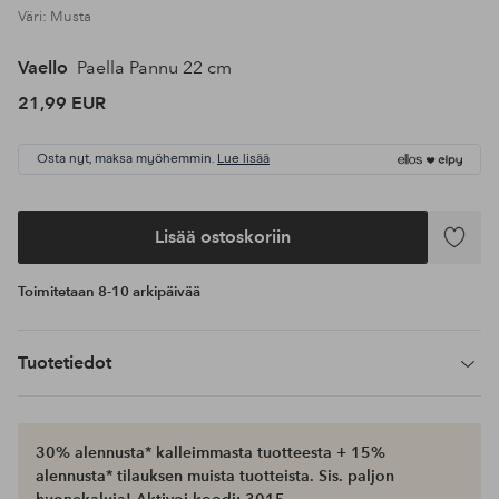
Väri: Musta
Vaello
Paella Pannu 22 cm
21,99 EUR
Osta nyt, maksa myöhemmin.
Lue lisää
Lisää ostoskoriin
Lisää
suosikke
Toimitetaan 8-10 arkipäivää
Tuotetiedot
30% alennusta* kalleimmasta tuotteesta + 15%
alennusta* tilauksen muista tuotteista. Sis. paljon