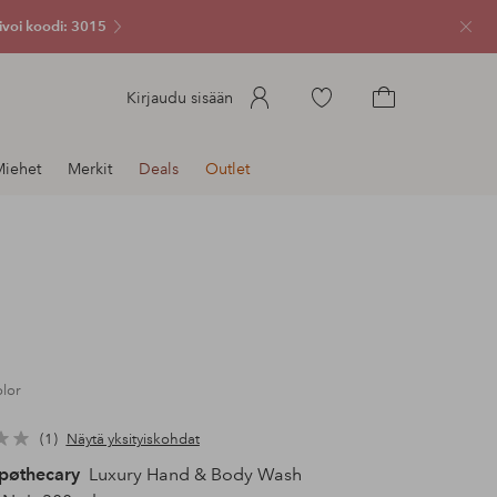
ivoi koodi: 3015
Sulje
Siirry
Kirjaudu sisään
merkittyihin
Siirry
suosikkituotteisiin
ostoskoriin
iehet
Merkit
Deals
Outlet
olor
1
Näytä yksityiskohdat
pøthecary
Luxury Hand & Body Wash