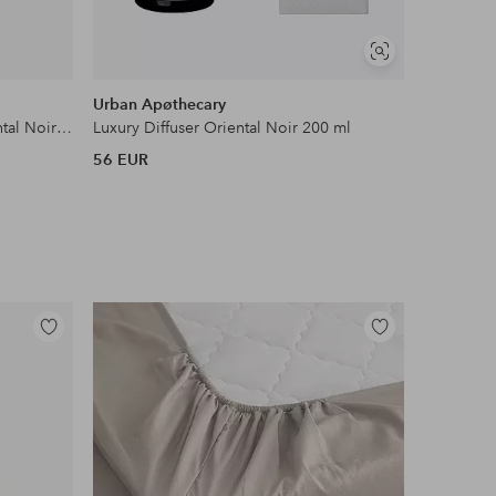
Näytä
samankaltaisia
Urban Apøthecary
Luxury Hand & Body Lotion Oriental Noir 300 ml
Luxury Diffuser Oriental Noir 200 ml
56 EUR
Lisää
Lisää
suosikkeihin
suosikkeihin