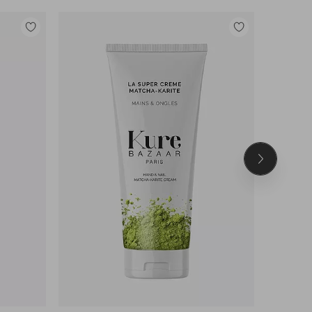
Lisää
Lisää
suosikkeihin
suosikkeihin
Seuraava
tuote