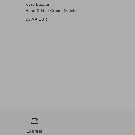
Kure Bazaar
Victor Vai
Hand & Nail Cream Matcha
Soap Ven
23,99 EUR
15 EUR
Express