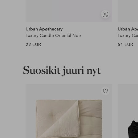
Näytä
samankaltaisia
Urban Apøthecary
Urban Ap
Luxury Candle Oriental Noir
Luxury Ca
22 EUR
51 EUR
Suosikit juuri nyt
Lisää
suosikkeihin