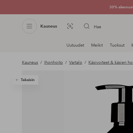
30% alennus
Kauneus
Hae
Kuvahaku
Navigointi
Uutuudet
Meikit
Tuoksut
osastoilla
Kauneus
Ihonhoito
Vartalo
Käsivoiteet & käsien ho
Takaisin