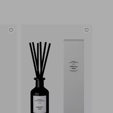
Lisää
Lisää
suosikkeihin
suosikkeihin