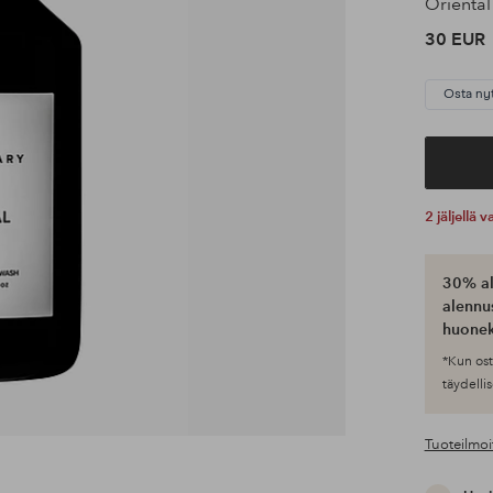
Oriental
30 EUR
Osta ny
2 jäljellä
30% al
alennus
huonek
*Kun ost
täydellis
Tuoteilmoi