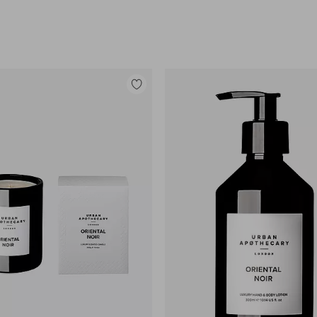
Lisää
suosikkeihin