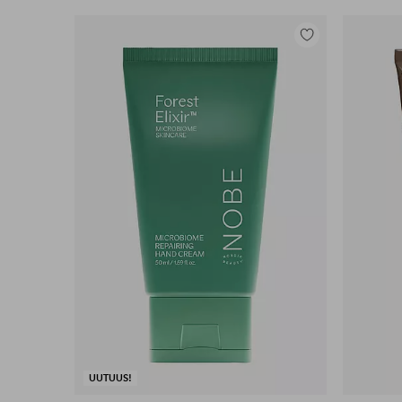
Lisää
suosikkeihin
UUTUUS!