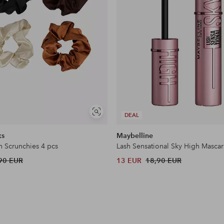
Näytä
DEAL
samankaltaisia
ks
Maybelline
n Scrunchies 4 pcs
Lash Sensational Sky High Mascar
90 EUR
13 EUR
18,90 EUR