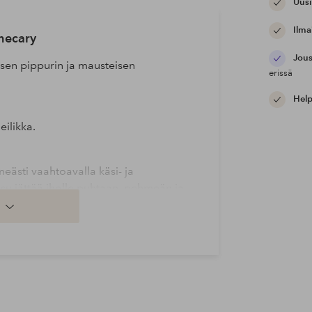
Uusi
Ilma
hecary
Jous
isen pippurin ja mausteisen
erissä
Help
eilikka.
eästi vaahtoavalla käsi- ja
esu jättää iholle puhtaan, pehmeän ja