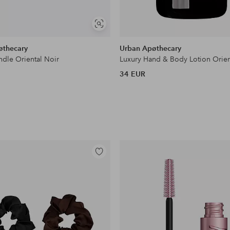
Näytä
samankaltaisia
øthecary
Urban Apøthecary
ndle Oriental Noir
34 EUR
Lisää
suosikkeihin