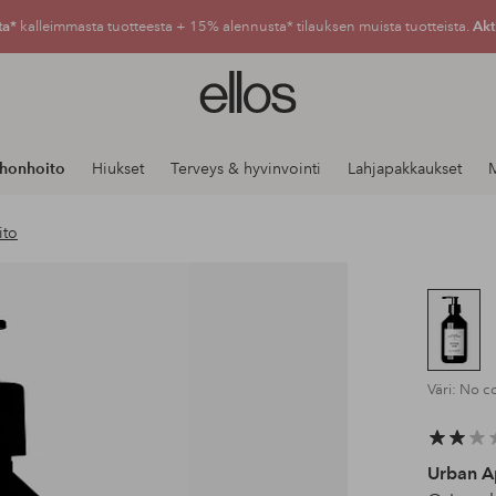
ta*
kalleimmasta tuotteesta + 15% alennusta* tilauksen muista tuotteista.
Akt
Ellos-
logo
–
siirry
Ihonhoito
Hiukset
Terveys & hyvinvointi
Lahjapakkaukset
M
aloitussivulle
ito
Väri: No c
Urban A