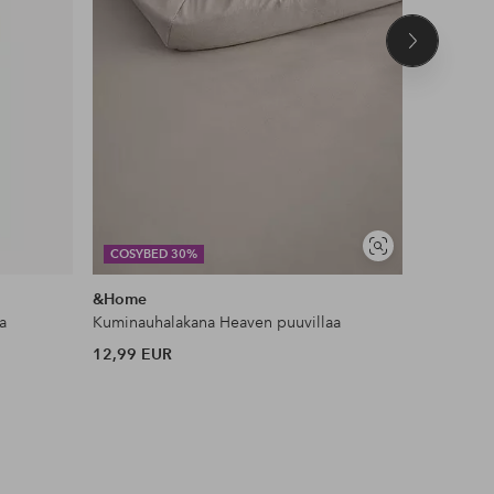
Seuraava
tuote
Näytä
COSYBED 30%
DEAL
samankaltaisia
&Home
Ellos Ho
a
Kuminauhalakana Heaven puuvillaa
Liukueste
12,99 EUR
11 EUR