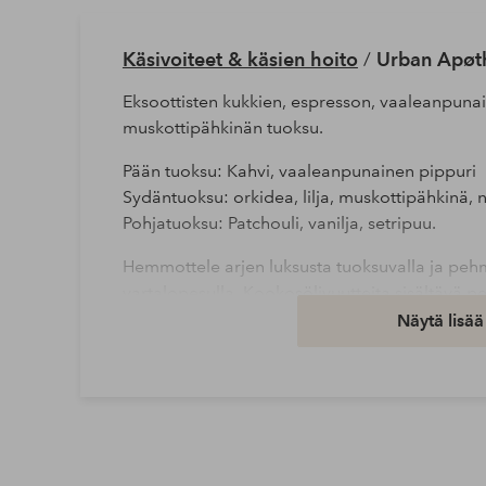
Käsivoiteet & käsien hoito
/
Urban Apøt
Eksoottisten kukkien, espresson, vaaleanpuna
muskottipähkinän tuoksu.
Pään tuoksu: Kahvi, vaaleanpunainen pippuri
Sydäntuoksu: orkidea, lilja, muskottipähkinä, n
Pohjatuoksu: Patchouli, vanilja, setripuu.
Hemmottele arjen luksusta tuoksuvalla ja pehm
vartalopesulla. Kookosöljyuutteita sisältävä p
kosteutetun tunteen.
Näytä lisää
Tuotenumero: 2055278
Lataa korkearesoluutioinen kuva
Ilmainen toimitus