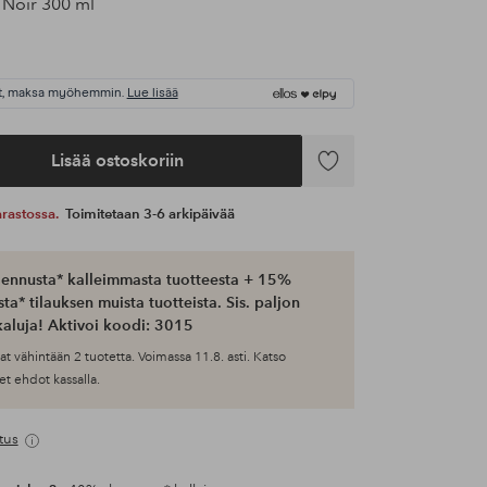
 Noir 300 ml
t, maksa myöhemmin.
Lue lisää
Lisää ostoskoriin
Lisää
suosikkeihin
 varastossa.
Toimitetaan 3-6 arkipäivää
ennusta* kalleimmasta tuotteesta + 15%
ta* tilauksen muista tuotteista. Sis. paljon
aluja! Aktivoi koodi: 3015
at vähintään 2 tuotetta. Voimassa 11.8. asti. Katso
et ehdot kassalla.
tus