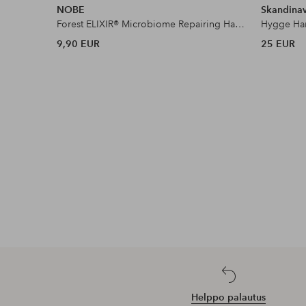
NOBE
Skandinav
Forest ELIXIR® Microbiome Repairing Hand Cream 50 Ml
Hygge Ha
9,90 EUR
25 EUR
Helppo palautus