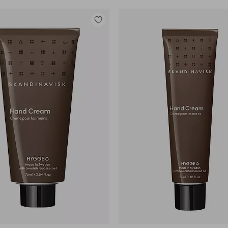
Lisää
suosikkeihin