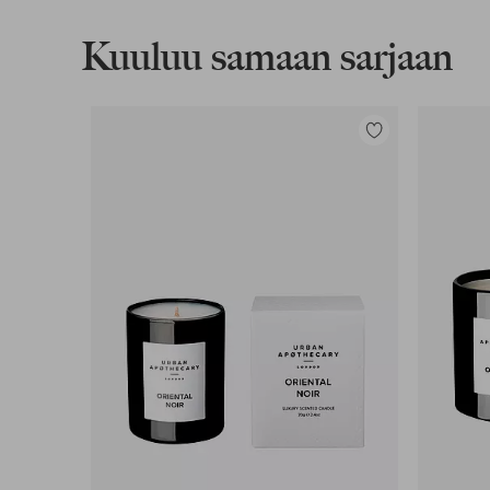
Koskee yli 69 € normaalipaketteja
Kuuluu samaan sarjaan
Lue lisää
Lisää
suosikkeihin
Lasku & Tili
Edullisimmat maksutapamme
Lue lisää