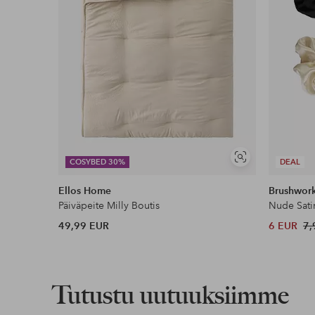
Näytä
COSYBED 30%
DEAL
samankaltaisia
Ellos Home
Brushwor
Päiväpeite Milly Boutis
Nude Sati
49,99 EUR
6 EUR
7,
Tutustu uutuuksiimme