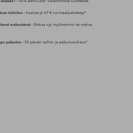
 asiakas?
– 40% alennusta* kalleimmasta tuotteesta
inen toimitus
– Koskee yli 69 € normaalipaketteja*
tavat maksutavat
– Maksa nyt, myöhemmin tai maksa
po palautus
– 30 päivän vaihto- ja palautusoikeus*