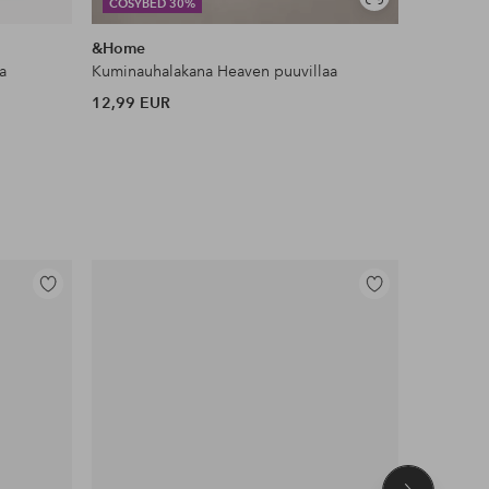
Näytä
COSYBED 30%
JESSICA 
samankaltaisia
&Home
Ellos Col
a
Kuminauhalakana Heaven puuvillaa
Toppi Kiw
12,99 EUR
35 EUR
Lisää
Lisää
suosikkeihin
suosikkeihin