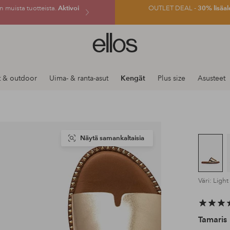
 muista tuotteista.
Aktivoi
OUTLET DEAL -
30% lisäal
Ellos-
logo
–
siirry
t & outdoor
Uima- & ranta-asut
Kengät
Plus size
Asusteet
aloitussivulle
Näytä samankaltaisia
Väri: Light
Tamaris