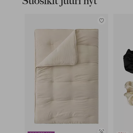
Suosikit juuri nyt
Lisää
suosikkeihin