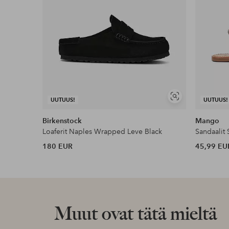
Näytä
UUTUUS!
UUTUUS!
samankaltaisia
Birkenstock
Mango
Loaferit Naples Wrapped Leve Black
Sandaalit
180 EUR
45,99 EU
Muut ovat tätä mieltä