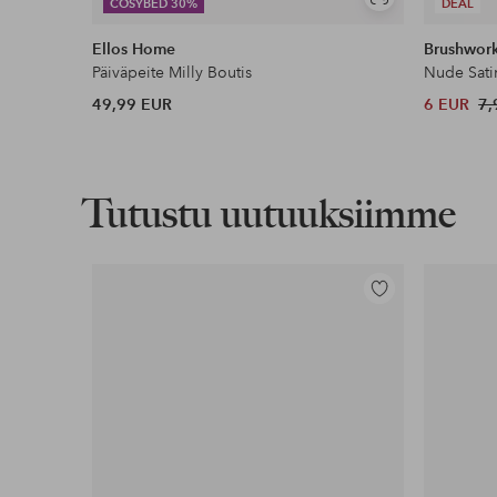
Näytä
COSYBED 30%
DEAL
samankaltaisia
Ellos Home
Brushwor
Päiväpeite Milly Boutis
Nude Sati
49,99 EUR
6 EUR
7,
Tutustu uutuuksiimme
Lisää
suosikkeihin