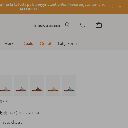
ennusta kaikista poistomyyntituotteista.
Ilmoita tarjousnumero:
Sulje
ALLOUTLET
Siirry
Kirjaudu sisään
merkittyihin
Siirry
suosikkituotteisiin
ostoskoriin
Merkit
Deals
Outlet
Lahjakortti
 gold
21
6 arvostelut
Pistokkaat