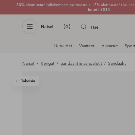
30% alennusta*
kalleimmasta tuotteesta + 15% alennusta* tilauksen
koodi: 3015
Naiset
Hae
Kuvahaku
Navigointi
Uutuudet
Vaatteet
Alusasut
Spor
osastoilla
Naiset
Kengät
Sandaalit & sandaletit
Sandaalit
Takaisin