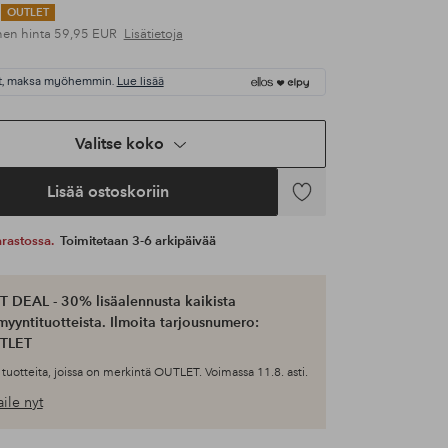
OUTLET
nen hinta
59,95 EUR
Lisätietoja
t, maksa myöhemmin.
Lue lisää
Valitse koko
Lisää ostoskoriin
Lisää
suosikkeihin
 varastossa.
Toimitetaan 3-6 arkipäivää
 DEAL - 30% lisäalennusta kaikista
myyntituotteista. Ilmoita tarjousnumero:
TLET
tuotteita, joissa on merkintä OUTLET. Voimassa 11.8. asti.
ile nyt