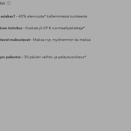
tus
 asiakas?
– 40% alennusta* kalleimmasta tuotteesta
inen toimitus
– Koskee yli 69 € normaalipaketteja*
tavat maksutavat
– Maksa nyt, myöhemmin tai maksa
po palautus
– 30 päivän vaihto- ja palautusoikeus*