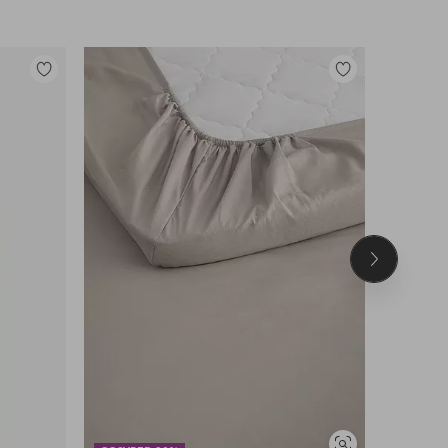
Lisää
Lisää
suosikkeihin
suosikkeihin
Seuraava
tuote
DEAL