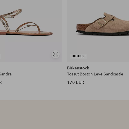
Näytä
UUTUUS!
samankaltaisia
Birkenstock
 Sandra
Tossut Boston Leve Sandcastle
R
170 EUR