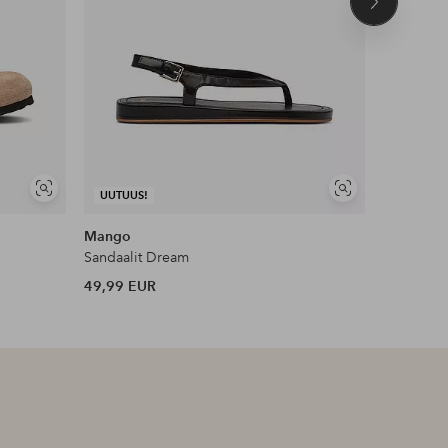
Seuraava
tuote
Näytä
Näytä
UUTUUS!
UUTUUS!
samankaltaisia
samankaltaisia
Mango
Birkensto
Sandaalit Dream
Sandaalit 
49,99 EUR
150 EUR