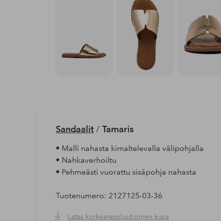
Sandaalit
/
Tamaris
• Malli nahasta kimaltelevalla välipohjalla
• Nahkaverhoiltu
• Pehmeästi vuorattu sisäpohja nahasta
Tuotenumero: 2127125-03-36
Lataa korkearesoluutioinen kuva