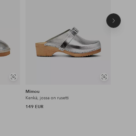
Seuraava
tuote
Näytä
Näytä
samankaltaisia
samankaltaisia
Mimou
Pavement
Kenkä, jossa on rusetti
Sandaalit 
149 EUR
130 EUR