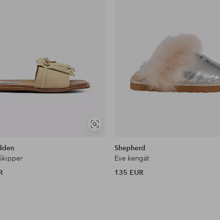
Näytä
samankaltaisia
dden
Shepherd
 Skipper
Eve kengät
R
135 EUR