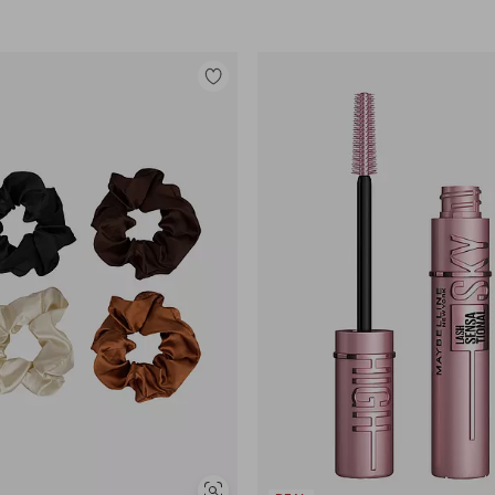
Lisää
suosikkeihin