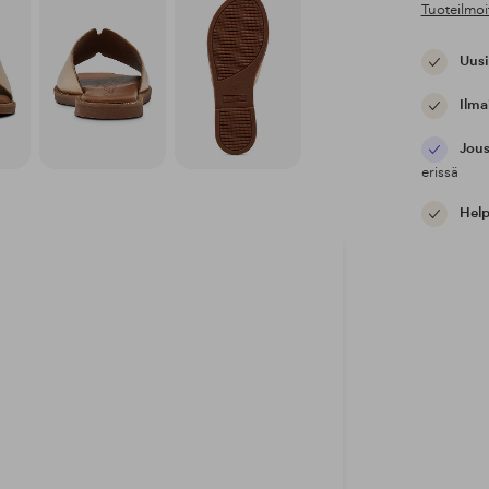
Tuoteilmoi
Uusi
Ilma
Jous
erissä
Help