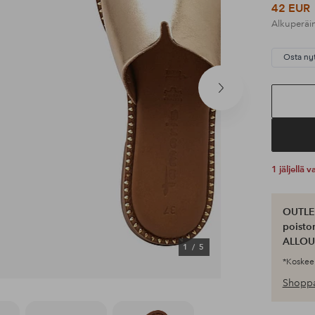
42 EUR
Alkuperäi
Osta ny
Seuraava
tuote
1 jäljellä
OUTLET
poisto
ALLOU
1
/
5
*Koskee 
Shoppa