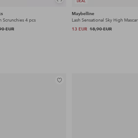
Näytä
DEAL
samankaltaisia
ks
Maybelline
n Scrunchies 4 pcs
Lash Sensational Sky High Mascar
90 EUR
13 EUR
18,90 EUR
Lisää
suosikkeihin