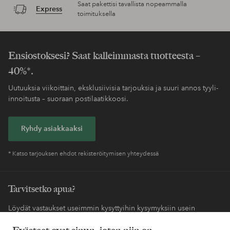
Saat pakettisi tavallista nopeammalla
Express
toimituksella
Ensiostoksesi? Saat kalleimmasta tuotteesta –
40%*.
Uutuuksia viikoittain, eksklusiivisia tarjouksia ja suuri annos tyyli-
innoitusta – suoraan postilaatikkoosi.
Ryhdy asiakkaaksi
* Katso tarjouksen ehdot rekisteröitymisen yhteydessä
Tarvitsetko apua?
Löydät vastaukset useimmin kysyttyihin kysymyksiin usein
kysytyistä kysymyksistä. Löydät myös tietoa siitä, miten voit ottaa
meihin yhteyttä.