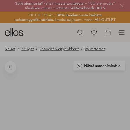
30% alennusta*
kalleimmasta tuotteesta + 15% alennusta*
Sulje
tilauksen muista tuotteista.
Aktivoi koodi: 3015
OUTLET DEAL -
30% lisäalennusta kaikista
poistomyyntituotteista.
Ilmoita tarjousnumero:
ALLOUTLET
Ellos-
Siirry
Hae
logo
merkittyihin
Siirry
–
suosikkituotteisiin
ostoskoriin
Naiset
Kengät
Tennarit & citylenkkarit
Varrettomat
siirry
aloitussivulle
Näytä samankaltaisia
Takaisin