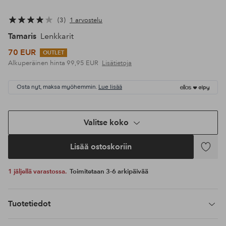
3
1 arvostelu
Tamaris
Lenkkarit
70 EUR
OUTLET
Alkuperäinen hinta
99,95 EUR
Lisätietoja
Osta nyt, maksa myöhemmin.
Lue lisää
Valitse koko
Lisää ostoskoriin
Lisää
suosikke
1 jäljellä varastossa.
Toimitetaan 3-6 arkipäivää
Tuotetiedot