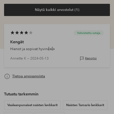
Näytä kaikki arvostelut (1)
Vahvistettu ostaja
Kengät
Hienot ja sopivat hyvin👍👍
Annette K —
2024-05-13
Raportoi
Tietoa arvosanoista
Tutustu tarkemmin
Vaaleanpunaiset naisten lenkkarit
Naisten Tamaris-lenkkarit