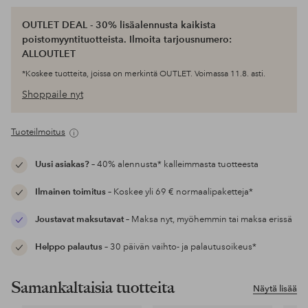
OUTLET DEAL - 30% lisäalennusta kaikista
poistomyyntituotteista. Ilmoita tarjousnumero:
ALLOUTLET
*Koskee tuotteita, joissa on merkintä OUTLET. Voimassa 11.8. asti.
Shoppaile nyt
Tuoteilmoitus
Uusi asiakas?
– 40% alennusta* kalleimmasta tuotteesta
Ilmainen toimitus
– Koskee yli 69 € normaalipaketteja*
Joustavat maksutavat
– Maksa nyt, myöhemmin tai maksa erissä
Helppo palautus
– 30 päivän vaihto- ja palautusoikeus*
Samankaltaisia tuotteita
Näytä lisää