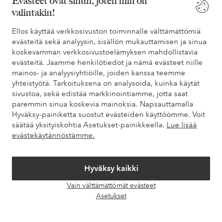
Evästeet ovat sinun, joten niin on
valintakin!
Asiakaspalvelu
Tilaukset
Maksutavat
Toim
Ellos käyttää verkkosivuston toiminnalle välttämättömiä
evästeitä sekä analyysin, sisällön mukauttamisen ja sinua
koskevamman verkkosivustoelämyksen mahdollistavia
evästeitä. Jaamme henkilötiedot ja nämä evästeet niille
Omat sivut
mainos- ja analyysiyhtiöille, joiden kanssa teemme
yhteistyötä. Tarkoituksena on analysoida, kuinka käytät
sivustoa, sekä edistää markkinointiamme, jotta saat
Tietoa Elloksesta
paremmin sinua koskevia mainoksia. Napsauttamalla
Hyväksy-painiketta suostut evästeiden käyttöömme. Voit
Palvelumme
säätää yksityiskohtia Asetukset-painikkeella.
Lue lisää
evästekäytännöstämme.
Ehdot
Hyväksy kaikki
Ystävät
Vain välttämättömät evästeet
Avaa
Asetukset
chat-
laati
Turvalliset maksut – maksa nyt tai erissä