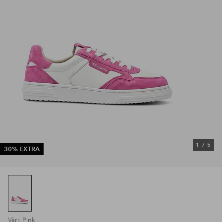
1
/
5
30% EXTRA
Väri: Pink