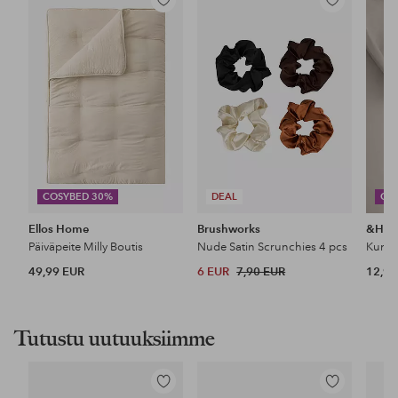
Lisää
Lisää
suosikkeihin
suosikkeihin
COSYBED 30%
DEAL
CO
Ellos Home
Brushworks
&Ho
Päiväpeite Milly Boutis
Nude Satin Scrunchies 4 pcs
49,99 EUR
6 EUR
7,90 EUR
12,99
Tutustu uutuuksiimme
Lisää
Lisää