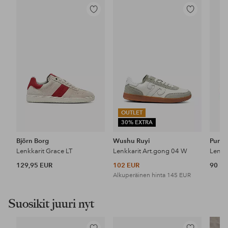
Lisää
Lisää
suosikkeihin
suosikkeihin
OUTLET
30% EXTRA
Björn Borg
Wushu Ruyi
Puma
Lenkkarit Grace LT
Lenkkarit Art.gong 04 W
Lenkk
129,95 EUR
102 EUR
90 E
Alkuperäinen hinta
145 EUR
Suosikit juuri nyt