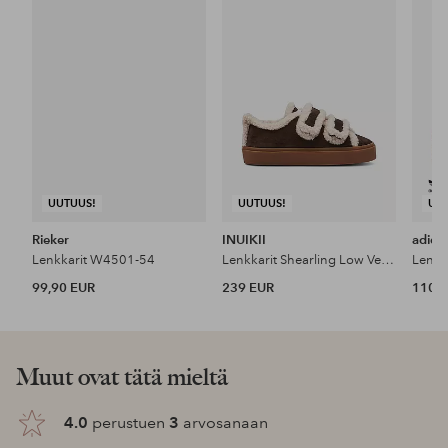
suosikkeihin
suosikkeihin
UUTUUS!
UUTUUS!
UU
Rieker
INUIKII
adida
Lenkkarit W4501-54
Lenkkarit Shearling Low Velcro
Lenkk
99,90 EUR
239 EUR
110 
Muut ovat tätä mieltä
4.0
perustuen
3
arvosanaan