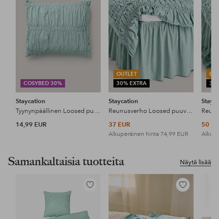
OUTLET
OU
COSYBED 30%
30% EXTRA
30
Staycation
Staycation
Stayc
Tyynynpäällinen Loosed puuvilla percale
Reunusverho Loosed puuvilla percale
14,99 EUR
37 EUR
50 E
Alkuperäinen hinta
74,99 EUR
Alkupe
Samankaltaisia tuotteita
Näytä lisää
Lisää
Lisää
suosikkeihin
suosikkeihin