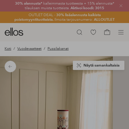
30% alennusta*
kalleimmasta tuotteesta + 15% alennusta*
Sulje
tilauksen muista tuotteista.
Aktivoi koodi: 3015
OUTLET DEAL -
30% lisäalennusta kaikista
poistomyyntituotteista.
Ilmoita tarjousnumero:
ALLOUTLET
Ellos-
Siirry
Hae
logo
merkittyihin
Siirry
–
suosikkituotteisiin
ostoskoriin
Koti
Vuodevaatteet
Pussilakanat
siirry
aloitussivulle
Näytä samankaltaisia
Takaisin