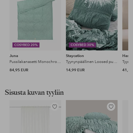
COSYBED 20%
COSYBED 30%
Juna
Staycation
Hasta
Pussilakanasetti Monochrome Lines 140x220 cm NO
Tyynynpäällinen Loosed puuvilla percale
Tyyny
84,95 EUR
14,99 EUR
41,88
Sisusta kuvan tyyliin
Lisää
Lisää
suosikkeihin
suosikkeihin