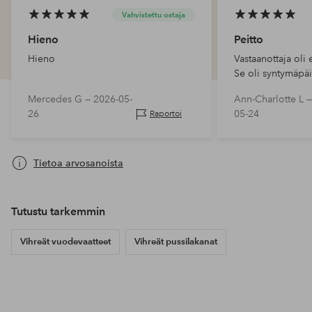
Vahvistettu ostaja
Hieno
Peitto
Hieno
Vastaanottaja oli 
Se oli syntymäpäi
Mercedes G —
2026-05-
Ann-Charlotte L 
26
05-24
Raportoi
Tietoa arvosanoista
Tutustu tarkemmin
Vihreät vuodevaatteet
Vihreät pussilakanat