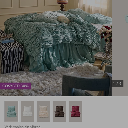
1
/
6
COSYBED 30%
Väri: Vaalea sinivihreä