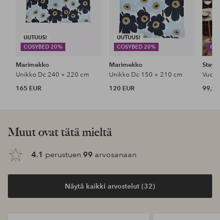
UUTUUS!
UUTUUS!
COSYBED 20%
COSYBED 20%
CO
Marimekko
Marimekko
Stayc
Unikko Dc 240 × 220 cm
Unikko Dc 150 × 210 cm
165 EUR
120 EUR
99,99
Muut ovat tätä mieltä
4.1
perustuen
99
arvosanaan
Näytä kaikki arvostelut (32)