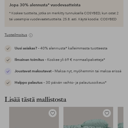
Jopa 30% alennusta* vuodevaatteista
* Koskee tuotteita, jotka on merkitty tunnuksella COSYBED, kun ostat 2
tai useampia vuodevaatetuotteita. 25.8. asti. Käytä koodia: COSYBED
Tuoteilmoitus
Uusi asiakas?
– 40% alennusta* kalleimmasta tuotteesta
Ilmainen toimitus
– Koskee yli 69 € normaalipaketteja*
Joustavat maksutavat
– Maksa nyt, myöhemmin tai maksa erissä
Helppo palautus
– 30 päivän vaihto- ja palautusoikeus*
Lisää tästä mallistosta
Lisää
Lisää
suosikkeihin
suosikkeihin