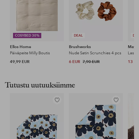
COSYBED 30%
DEAL
DE
Ellos Home
Brushworks
Maybe
Päiväpeite Milly Boutis
Nude Satin Scrunchies 4 pcs
49,99 EUR
6 EUR
7,90 EUR
13 E
Tutustu uutuuksiimme
Lisää
Lisää
suosikkeihin
suosikkeihin