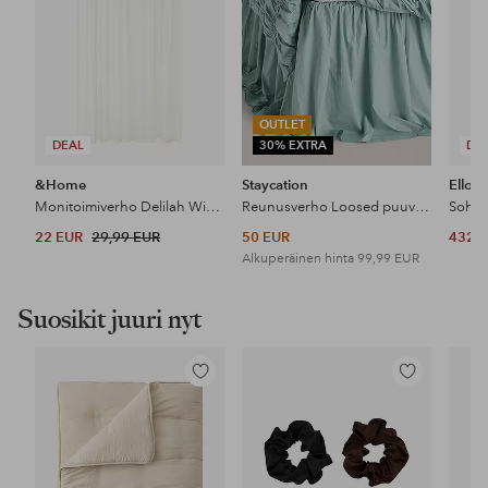
OUTLET
DEAL
30% EXTRA
DE
&Home
Staycation
Ellos
Monitoimiverho Delilah Wide erittäin leveä 1 kpl
Reunusverho Loosed puuvilla percale
22 EUR
29,99 EUR
50 EUR
432 
Alkuperäinen hinta
99,99 EUR
Suosikit juuri nyt
Lisää
Lisää
suosikkeihin
suosikkeihin