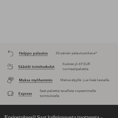
Helppo palautus
30 päivän palautusoikeus*
Koskee yli 69 EUR
Säästät toimituskulut
normaalipakettia
Maksa myöhemmin
Maksa elpyllä. Lue lisää kassalla.
Saat pakettisi tavallista nopeammalla
Express
toimituksella
Ensiostoksesi? Saat kalleimmasta tuotteesta –