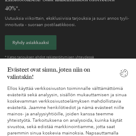
40%*.
Uutuuksia viikoittain, eksklusiivisia tarjouksia ja suuri annos tyyli-
innoitusta – suoraan postilaatikkoosi.
Ryhdy asiakkaaksi
* Katso tarjouksen ehdot rekisteröitymisen yhteydessä
Evästeet ovat sinun, joten niin on
valintakin!
Tarvitsetko apua?
Ellos käyttää verkkosivuston toiminnalle välttämättömiä
Löydät vastaukset useimmin kysyttyihin kysymyksiin usein
evästeitä sekä analyysin, sisällön mukauttamisen ja sinua
kysytyistä kysymyksistä. Löydät myös tietoa siitä, miten voit ottaa
koskevamman verkkosivustoelämyksen mahdollistavia
meihin yhteyttä.
evästeitä. Jaamme henkilötiedot ja nämä evästeet niille
mainos- ja analyysiyhtiöille, joiden kanssa teemme
Asiakaspalvelu
Tilaukset
Maksutavat
Toim
yhteistyötä. Tarkoituksena on analysoida, kuinka käytät
sivustoa, sekä edistää markkinointiamme, jotta saat
paremmin sinua koskevia mainoksia. Napsauttamalla