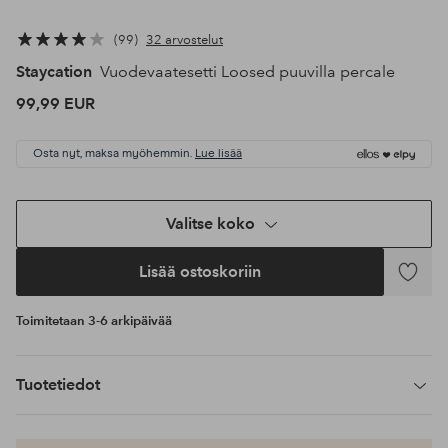
99
32 arvostelut
Staycation
Vuodevaatesetti Loosed puuvilla percale
99,99 EUR
Osta nyt, maksa myöhemmin.
Lue lisää
Valitse koko
Lisää ostoskoriin
Lisää
suosikke
Toimitetaan 3-6 arkipäivää
Tuotetiedot