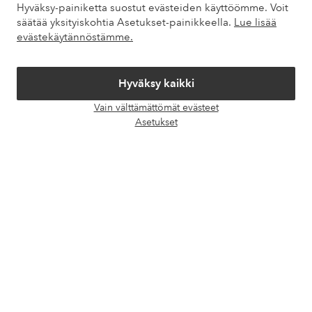
Hyväksy-painiketta suostut evästeiden käyttöömme. Voit
Omat sivut
säätää yksityiskohtia Asetukset-painikkeella.
Lue lisää
evästekäytännöstämme.
Tietoa Elloksesta
Hyväksy kaikki
Palvelumme
Vain välttämättömät evästeet
Avaa
Asetukset
chat-
Ehdot
laati
Ystävät
Turvalliset maksut – maksa nyt tai erissä
Haluatko tietää
lisää maksuvaihtoehdoistamme
?
elpy
elpy