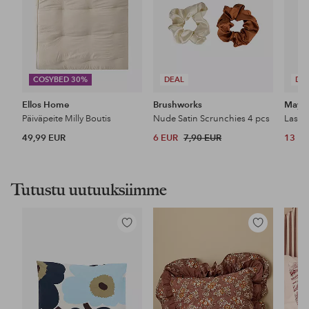
COSYBED 30%
DEAL
DE
Ellos Home
Brushworks
Maybe
Päiväpeite Milly Boutis
Nude Satin Scrunchies 4 pcs
49,99 EUR
6 EUR
7,90 EUR
13 E
Tutustu uutuuksiimme
Lisää
Lisää
suosikkeihin
suosikkeihin