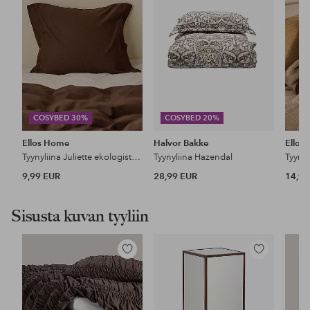
COSYBED 30%
COSYBED 20%
Ellos Home
Halvor Bakke
Ellos
Tyynyliina Juliette ekologista puuvillaa
Tyynyliina Hazendal
9,99 EUR
28,99 EUR
14,99
Sisusta kuvan tyyliin
Lisää
Lisää
suosikkeihin
suosikkeihin