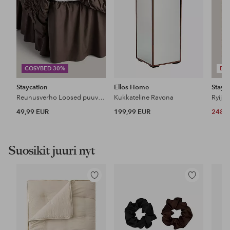
COSYBED 30%
DE
Staycation
Ellos Home
Stayc
Reunusverho Loosed puuvilla percale
Kukkateline Ravona
Ryijym
49,99 EUR
199,99 EUR
248 
Suosikit juuri nyt
Lisää
Lisää
suosikkeihin
suosikkeihin