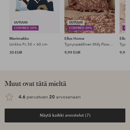
UUTUUS!
UUTUUS!
COSYBED 20%
COSYBED 30%
CO
Marimekko
Ellos Home
Ellos
Unikko Pc 50 × 60 cm
Tyynynpäällinen Milly Flower pesty puuvilla
30 EUR
9,99 EUR
9,99 
Muut ovat tätä mieltä
4.6
perustuen
20
arvosanaan
Näytä kaikki arvostelut (7)