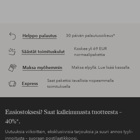
Helppo palautus
30 päivän palautusoikeus*
Koskee yli 69 EUR
Säästät toimituskulut
normaalipakettia
Maksa myöhemmin
Maksa elpyllä. Lue lisää kassalla.
Saat pakettisi tavallista nopeammalla
Express
toimituksella
Ensiostoksesi? Saat kalleimmasta tuotteesta –
40%*.
Uutuuksia viikoittain, eksklusiivisia tarjouksia ja suuri annos tyyli-
innoitusta – suoraan postilaatikkoosi.