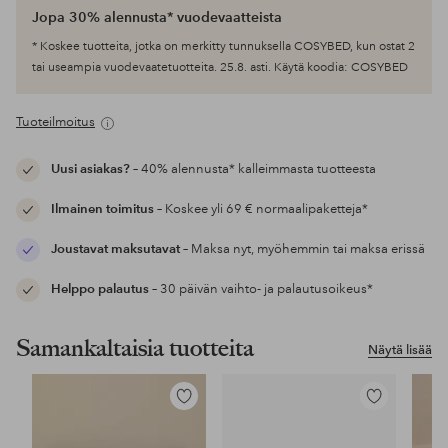
Jopa 30% alennusta* vuodevaatteista
* Koskee tuotteita, jotka on merkitty tunnuksella COSYBED, kun ostat 2
tai useampia vuodevaatetuotteita. 25.8. asti. Käytä koodia: COSYBED
Tuoteilmoitus
Uusi asiakas?
– 40% alennusta* kalleimmasta tuotteesta
Ilmainen toimitus
– Koskee yli 69 € normaalipaketteja*
Joustavat maksutavat
– Maksa nyt, myöhemmin tai maksa erissä
Helppo palautus
– 30 päivän vaihto- ja palautusoikeus*
Samankaltaisia tuotteita
Näytä lisää
Lisää
Lisää
suosikkeihin
suosikkeihin