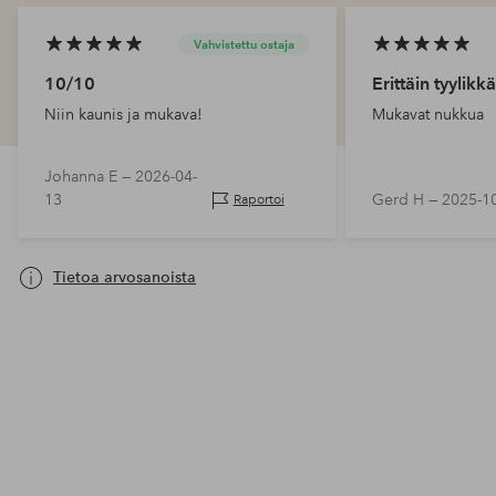
Vahvistettu ostaja
10/10
Erittäin tyylikkä
Niin kaunis ja mukava!
Mukavat nukkua
Johanna E —
2026-04-
13
Gerd H —
2025-1
Raportoi
Tietoa arvosanoista