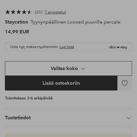
20
7 arvostelut
Staycation
Tyynynpäällinen Loosed puuvilla percale
14,99 EUR
Osta nyt, maksa myöhemmin.
Lue lisää
Valitse koko
Lisää ostoskoriin
Lisää
suosikke
Toimitetaan 3-6 arkipäivää
Tuotetiedot