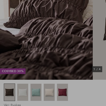
1
/
4
COSYBED 30%
Väri: Ruskea