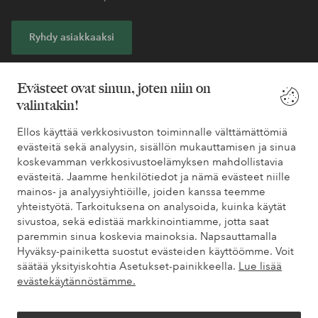
Ryhdy asiakkaaksi
* Katso tarjouksen ehdot rekisteröitymisen yhteydessä
Evästeet ovat sinun, joten niin on
valintakin!
Tarvitsetko apua?
Ellos käyttää verkkosivuston toiminnalle välttämättömiä
Löydät vastaukset useimmin kysyttyihin kysymyksiin usein
evästeitä sekä analyysin, sisällön mukauttamisen ja sinua
kysytyistä kysymyksistä. Löydät myös tietoa siitä, miten voit ottaa
koskevamman verkkosivustoelämyksen mahdollistavia
meihin yhteyttä.
evästeitä. Jaamme henkilötiedot ja nämä evästeet niille
mainos- ja analyysiyhtiöille, joiden kanssa teemme
yhteistyötä. Tarkoituksena on analysoida, kuinka käytät
Asiakaspalvelu
Tilaukset
Maksutavat
Toim
sivustoa, sekä edistää markkinointiamme, jotta saat
paremmin sinua koskevia mainoksia. Napsauttamalla
Hyväksy-painiketta suostut evästeiden käyttöömme. Voit
säätää yksityiskohtia Asetukset-painikkeella.
Lue lisää
Omat sivut
evästekäytännöstämme.
Tietoa Elloksesta