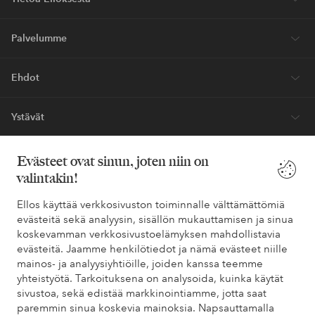
Palvelumme
Ehdot
Ystävät
Evästeet ovat sinun, joten niin on
valintakin!
Turvalliset maksut – maksa nyt tai erissä
Haluatko tietää
lisää maksuvaihtoehdoistamme
?
Ellos käyttää verkkosivuston toiminnalle välttämättömiä
evästeitä sekä analyysin, sisällön mukauttamisen ja sinua
elpy
elpy
koskevamman verkkosivustoelämyksen mahdollistavia
evästeitä. Jaamme henkilötiedot ja nämä evästeet niille
mainos- ja analyysiyhtiöille, joiden kanssa teemme
yhteistyötä. Tarkoituksena on analysoida, kuinka käytät
Suomi - Valitse maa
sivustoa, sekä edistää markkinointiamme, jotta saat
paremmin sinua koskevia mainoksia. Napsauttamalla