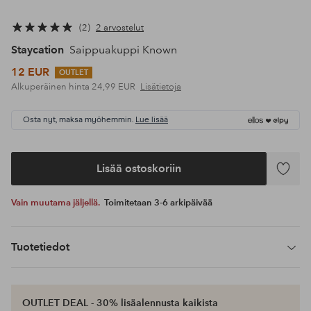
2
2 arvostelut
Staycation
Saippuakuppi Known
12 EUR
OUTLET
Alkuperäinen hinta
24,99 EUR
Lisätietoja
Osta nyt, maksa myöhemmin.
Lue lisää
Lisää ostoskoriin
Lisää
suosikke
Vain muutama jäljellä.
Toimitetaan 3-6 arkipäivää
Tuotetiedot
OUTLET DEAL - 30% lisäalennusta kaikista