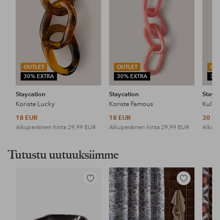
OUTLET
OUTLET
OU
30% EXTRA
30% EXTRA
30
Staycation
Staycation
Stayc
Koriste Lucky
Koriste Famous
Kulho
18 EUR
18 EUR
30 E
Alkuperäinen hinta
29,99 EUR
Alkuperäinen hinta
29,99 EUR
Alkupe
Tutustu uutuuksiimme
Lisää
Lisää
suosikkeihin
suosikkeihin