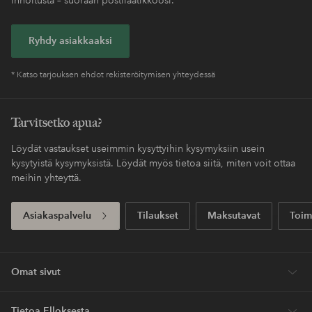
Ryhdy asiakkaaksi
* Katso tarjouksen ehdot rekisteröitymisen yhteydessä
Tarvitsetko apua?
Löydät vastaukset useimmin kysyttyihin kysymyksiin usein
kysytyistä kysymyksistä. Löydät myös tietoa siitä, miten voit ottaa
meihin yhteyttä.
Asiakaspalvelu
Tilaukset
Maksutavat
Toim
Omat sivut
Tietoa Elloksesta