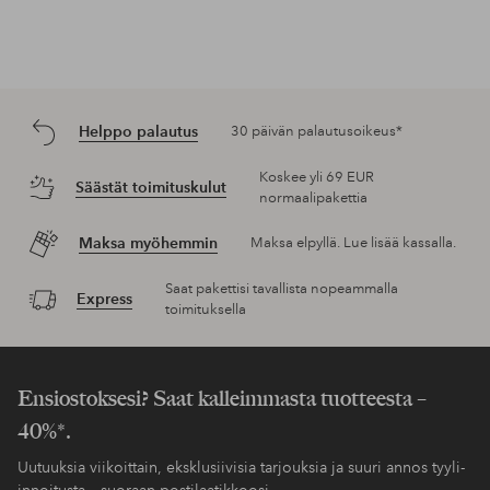
Helppo palautus
30 päivän palautusoikeus*
Koskee yli 69 EUR
Säästät toimituskulut
normaalipakettia
Maksa myöhemmin
Maksa elpyllä. Lue lisää kassalla.
Saat pakettisi tavallista nopeammalla
Express
toimituksella
Ensiostoksesi? Saat kalleimmasta tuotteesta –
40%*.
Uutuuksia viikoittain, eksklusiivisia tarjouksia ja suuri annos tyyli-
innoitusta – suoraan postilaatikkoosi.