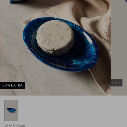
1
/
4
30% EXTRA
Väri: Sininen