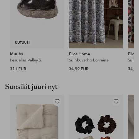
UUTUUS!
Muubs
Ellos Home
Ellos
Pesuallas Valley S
Suihkuverho Lorraine
Suihk
311 EUR
34,99 EUR
34,99
Suosikit juuri nyt
Lisää
Lisää
suosikkeihin
suosikkeihin