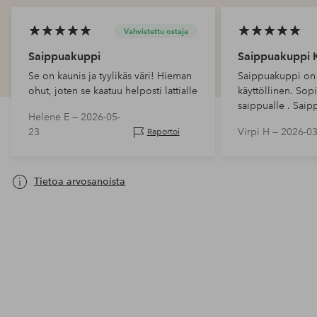
Vahvistettu ostaja
Saippuakuppi
Saippuakuppi
Se on kaunis ja tyylikäs väri! Hieman
Saippuakuppi on k
ohut, joten se kaatuu helposti lattialle
käyttöllinen. So
saippualle . Saippuak
Helene E —
2026-05-
hyvä.
23
Virpi H —
2026-03
Raportoi
Tietoa arvosanoista