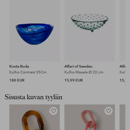
Kosta Boda
Affari of Sweden
Affar
Kulho Contrast 35Cm
Kulho Masala Ø 20 cm
Kulho
180 EUR
15,99 EUR
15,99
Sisusta kuvan tyyliin
Lisää
Lisää
suosikkeihin
suosikkeihin