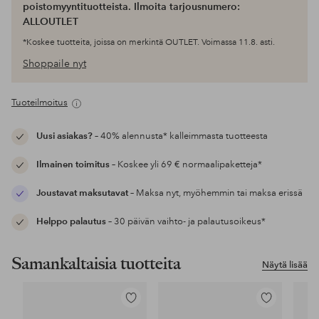
poistomyyntituotteista. Ilmoita tarjousnumero:
ALLOUTLET
*Koskee tuotteita, joissa on merkintä OUTLET. Voimassa 11.8. asti.
Shoppaile nyt
Tuoteilmoitus
Uusi asiakas?
– 40% alennusta* kalleimmasta tuotteesta
Ilmainen toimitus
– Koskee yli 69 € normaalipaketteja*
Joustavat maksutavat
– Maksa nyt, myöhemmin tai maksa erissä
Helppo palautus
– 30 päivän vaihto- ja palautusoikeus*
Samankaltaisia tuotteita
Näytä lisää
Lisää
Lisää
suosikkeihin
suosikkeihin