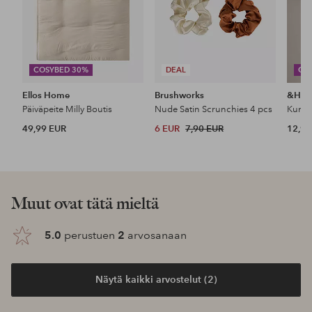
COSYBED 30%
DEAL
CO
Ellos Home
Brushworks
&Ho
Päiväpeite Milly Boutis
Nude Satin Scrunchies 4 pcs
49,99 EUR
6 EUR
7,90 EUR
12,99
Muut ovat tätä mieltä
5.0
perustuen
2
arvosanaan
Näytä kaikki arvostelut (2)