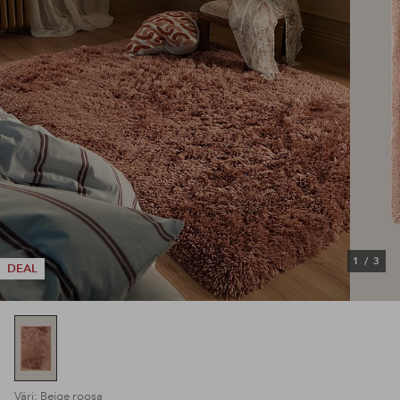
1
/
3
DEAL
Väri: Beige roosa