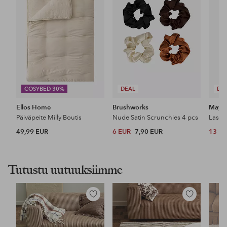
COSYBED 30%
DEAL
DE
Ellos Home
Brushworks
Maybe
Päiväpeite Milly Boutis
Nude Satin Scrunchies 4 pcs
49,99 EUR
6 EUR
7,90 EUR
13 E
Tutustu uutuuksiimme
Lisää
Lisää
suosikkeihin
suosikkeihin