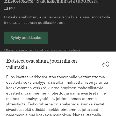
Ensiostoksesi? Saat kalleimmasta tuotteesta –
40%*.
Uutuuksia viikoittain, eksklusiivisia tarjouksia ja suuri annos tyyli-
innoitusta – suoraan postilaatikkoosi.
Ryhdy asiakkaaksi
* Katso tarjouksen ehdot rekisteröitymisen yhteydessä
Evästeet ovat sinun, joten niin on
valintakin!
Tarvitsetko apua?
Ellos käyttää verkkosivuston toiminnalle välttämättömiä
Löydät vastaukset useimmin kysyttyihin kysymyksiin usein
evästeitä sekä analyysin, sisällön mukauttamisen ja sinua
kysytyistä kysymyksistä. Löydät myös tietoa siitä, miten voit ottaa
koskevamman verkkosivustoelämyksen mahdollistavia
meihin yhteyttä.
evästeitä. Jaamme henkilötiedot ja nämä evästeet niille
mainos- ja analyysiyhtiöille, joiden kanssa teemme
Asiakaspalvelu
Tilaukset
Maksutavat
Toim
yhteistyötä. Tarkoituksena on analysoida, kuinka käytät
sivustoa, sekä edistää markkinointiamme, jotta saat
paremmin sinua koskevia mainoksia. Napsauttamalla