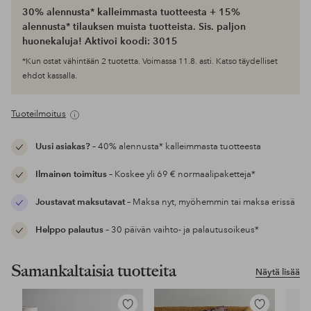
30% alennusta* kalleimmasta tuotteesta + 15%
alennusta* tilauksen muista tuotteista. Sis. paljon
huonekaluja! Aktivoi koodi: 3015
*Kun ostat vähintään 2 tuotetta. Voimassa 11.8. asti. Katso täydelliset
ehdot kassalla.
Tuoteilmoitus
Uusi asiakas?
– 40% alennusta* kalleimmasta tuotteesta
Ilmainen toimitus
– Koskee yli 69 € normaalipaketteja*
Joustavat maksutavat
– Maksa nyt, myöhemmin tai maksa erissä
Helppo palautus
– 30 päivän vaihto- ja palautusoikeus*
Samankaltaisia tuotteita
Näytä lisää
Lisää
Lisää