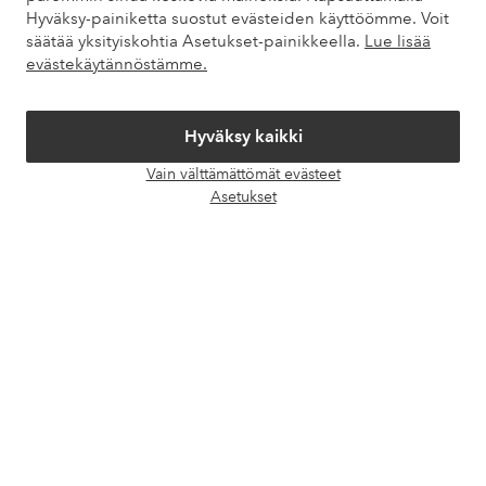
Hyväksy-painiketta suostut evästeiden käyttöömme. Voit
Omat sivut
säätää yksityiskohtia Asetukset-painikkeella.
Lue lisää
evästekäytännöstämme.
Tietoa Elloksesta
Hyväksy kaikki
Palvelumme
Vain välttämättömät evästeet
Avaa
Asetukset
chat-
Ehdot
laati
Ystävät
Turvalliset maksut – maksa nyt tai erissä
Haluatko tietää
lisää maksuvaihtoehdoistamme
?
elpy
elpy