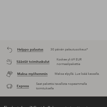
Helppo palautus
30 päivän palautusoikeus*
Koskee yli 69 EUR
Säästät toimituskulut
normaalipakettia
Maksa myöhemmin
Maksa elpyllä. Lue lisää kassalla.
Saat pakettisi tavallista nopeammalla
Express
toimituksella