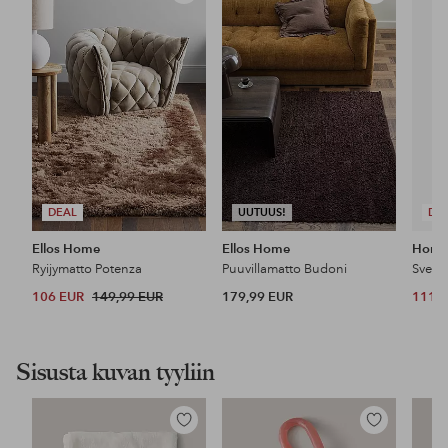
suosikkeihin
suosikkeihin
DEAL
UUTUUS!
DE
Ellos Home
Ellos Home
Horre
Ryijymatto Potenza
Puuvillamatto Budoni
Svea-
106 EUR
149,99 EUR
179,99 EUR
111 
Sisusta kuvan tyyliin
Lisää
Lisää
suosikkeihin
suosikkeihin