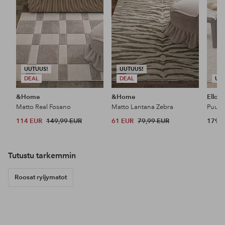
UUTUUS!
UUTUUS!
DEAL
DEAL
UU
&Home
&Home
Ellos
Matto Real Fosano
Matto Lantana Zebra
Puuvi
114 EUR
149,99 EUR
61 EUR
79,99 EUR
179,9
Tutustu tarkemmin
Roosat ryijymatot