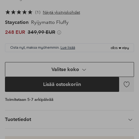
1
Näytä yksityiskohdat
Staycation
Ryijymatto Fluffy
248 EUR
349,99 EUR
Osta nyt, maksa myöhemmin.
Lue lisää
Valitse koko
Lisää ostoskoriin
Lisää
suosikke
Toimitetaan 5-7 arkipäivää
Tuotetiedot