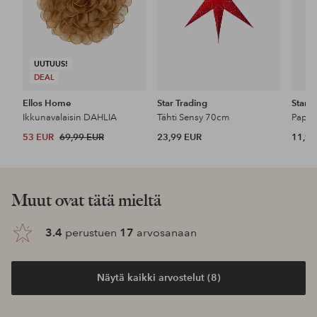
UUTUUS!
DEAL
Ellos Home
Star Trading
Star T
Ikkunavalaisin DAHLIA
Tähti Sensy 70cm
Paper
53 EUR
69,99 EUR
23,99 EUR
11,99
Muut ovat tätä mieltä
3.4
perustuen
17
arvosanaan
Näytä kaikki arvostelut (8)