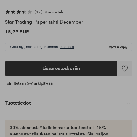
17
8 arvostelut
Star Trading
Paperitähti December
15,99 EUR
Osta nyt, maksa myöhemmin.
Lue lisää
Lisää ostoskoriin
Lisää
suosikke
Toimitetaan 5-7 arkipäivää
Tuotetiedot
30% alennusta* kalleimmasta tuotteesta + 15%
alennusta* tilauksen muista tuotteista. Sis. paljon