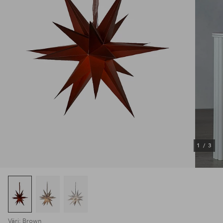
1
/
3
Väri: Brown