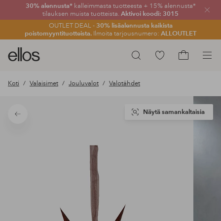
30% alennusta*
kalleimmasta tuotteesta + 15% alennusta*
Sulje
tilauksen muista tuotteista.
Aktivoi koodi: 3015
OUTLET DEAL -
30% lisäalennusta kaikista
poistomyyntituotteista.
Ilmoita tarjousnumero:
ALLOUTLET
Ellos-
Siirry
Hae
logo
merkittyihin
Siirry
–
suosikkituotteisiin
ostoskoriin
Koti
Valaisimet
Jouluvalot
Valotähdet
siirry
aloitussivulle
Näytä samankaltaisia
Takaisin