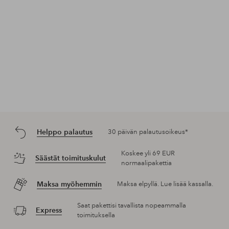
Helppo palautus
30 päivän palautusoikeus*
Koskee yli 69 EUR
Säästät toimituskulut
normaalipakettia
Maksa myöhemmin
Maksa elpyllä. Lue lisää kassalla.
Saat pakettisi tavallista nopeammalla
Express
toimituksella