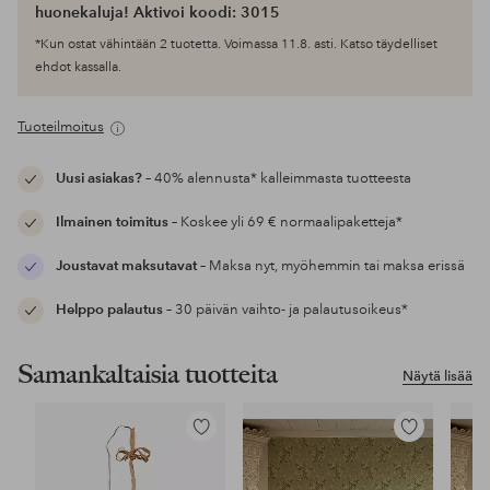
huonekaluja! Aktivoi koodi: 3015
*Kun ostat vähintään 2 tuotetta. Voimassa 11.8. asti. Katso täydelliset
ehdot kassalla.
Tuoteilmoitus
Uusi asiakas?
– 40% alennusta* kalleimmasta tuotteesta
Ilmainen toimitus
– Koskee yli 69 € normaalipaketteja*
Joustavat maksutavat
– Maksa nyt, myöhemmin tai maksa erissä
Helppo palautus
– 30 päivän vaihto- ja palautusoikeus*
Samankaltaisia tuotteita
Näytä lisää
Lisää
Lisää
suosikkeihin
suosikkeihin