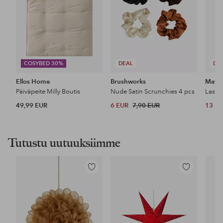
COSYBED 30%
DEAL
DE
Ellos Home
Brushworks
Maybe
Päiväpeite Milly Boutis
Nude Satin Scrunchies 4 pcs
49,99 EUR
6 EUR
7,90 EUR
13 E
Tutustu uutuuksiimme
Lisää
Lisää
suosikkeihin
suosikkeihin