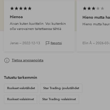
Hienoa
Hieno mutta ha
Aivan kuten kuvittelin Voi kuitenkin
Hieno mutta haur
olla varovainen taitettaessa tähtiä
Janas —
2022-12-13
Elin Å —
2026-03-
Raportoi
Tietoa arvosanoista
Tutustu tarkemmin
Ruskeat valotähdet
Star Trading -joulutähdet
Ruskeat valaisimet
Star Trading -valaisimet