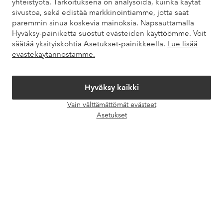
yhteistyötä. Tarkoituksena on analysoida, kuinka käytät
sivustoa, sekä edistää markkinointiamme, jotta saat
paremmin sinua koskevia mainoksia. Napsauttamalla
Hyväksy-painiketta suostut evästeiden käyttöömme. Voit
Omat sivut
säätää yksityiskohtia Asetukset-painikkeella.
Lue lisää
evästekäytännöstämme.
Tietoa Elloksesta
Hyväksy kaikki
Palvelumme
Vain välttämättömät evästeet
Avaa
Asetukset
chat-
Ehdot
laati
Ystävät
Turvalliset maksut – maksa nyt tai erissä
Haluatko tietää
lisää maksuvaihtoehdoistamme
?