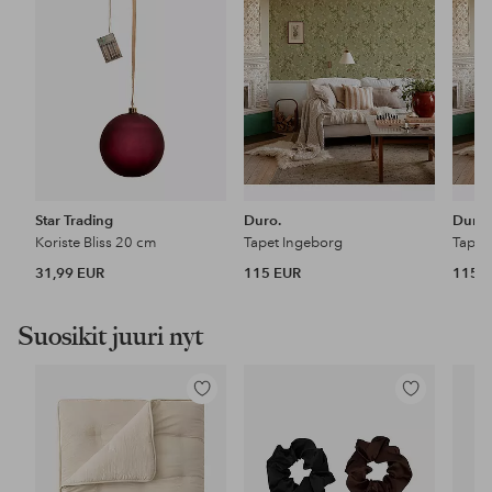
Star Trading
Duro.
Duro.
Koriste Bliss 20 cm
Tapet Ingeborg
Tapet
31,99 EUR
115 EUR
115 
Suosikit juuri nyt
Lisää
Lisää
suosikkeihin
suosikkeihin