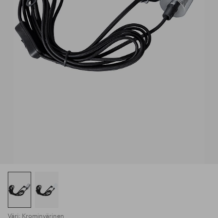
Väri: Krominvärinen