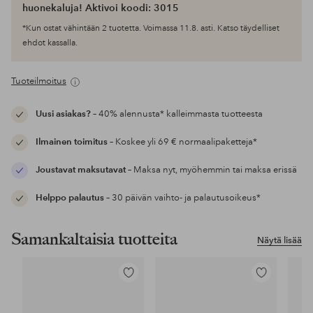
huonekaluja! Aktivoi koodi: 3015
*Kun ostat vähintään 2 tuotetta. Voimassa 11.8. asti. Katso täydelliset
ehdot kassalla.
Tuoteilmoitus
Uusi asiakas?
– 40% alennusta* kalleimmasta tuotteesta
Ilmainen toimitus
– Koskee yli 69 € normaalipaketteja*
Joustavat maksutavat
– Maksa nyt, myöhemmin tai maksa erissä
Helppo palautus
– 30 päivän vaihto- ja palautusoikeus*
Samankaltaisia tuotteita
Näytä lisää
Lisää
Lisää
suosikkeihin
suosikkeihin