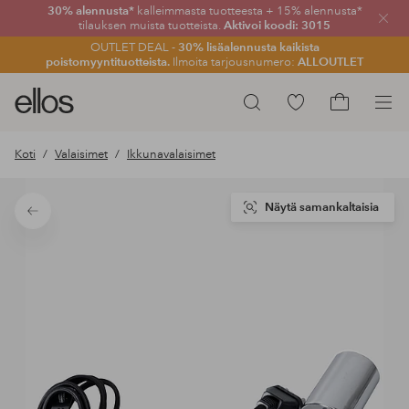
30% alennusta*
kalleimmasta tuotteesta + 15% alennusta*
Sulje
tilauksen muista tuotteista.
Aktivoi koodi: 3015
OUTLET DEAL -
30% lisäalennusta kaikista
poistomyyntituotteista.
Ilmoita tarjousnumero:
ALLOUTLET
Ellos-
Siirry
Hae
logo
merkittyihin
Siirry
–
suosikkituotteisiin
ostoskoriin
Koti
Valaisimet
Ikkunavalaisimet
siirry
aloitussivulle
Näytä samankaltaisia
Takaisin