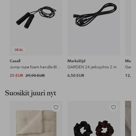
DEAL
Casall
Markslöjd
Marks
Jump rope foam handle Black
GARDEN 24 jatkojohto 2 m
Garde
25 EUR
29,90 EUR
6,50 EUR
12,50
Suosikit juuri nyt
Lisää
Lisää
suosikkeihin
suosikkeihin