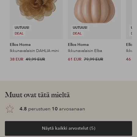
UUTUUS!
UUTUUS!
UU
DEAL
DEAL
DE
Ellos Home
Ellos Home
Ellos
Ikkunavalaisin DAHLIA mini
Ikkunavalaisin Elba
Ikkun
38 EUR
49,99 EUR
61 EUR
79,99 EUR
46 E
Muut ovat tätä mieltä
4.8
perustuen
10
arvosanaan
Näytä kaikki arvostelut (5)