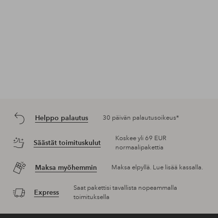
Helppo palautus
30 päivän palautusoikeus*
Koskee yli 69 EUR
Säästät toimituskulut
normaalipakettia
Maksa myöhemmin
Maksa elpyllä. Lue lisää kassalla.
Saat pakettisi tavallista nopeammalla
Express
toimituksella