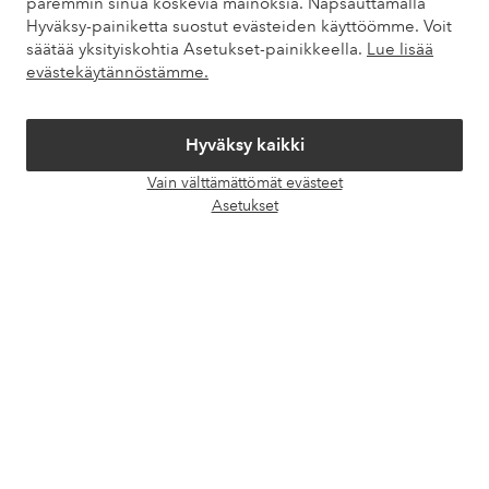
paremmin sinua koskevia mainoksia. Napsauttamalla
Hyväksy-painiketta suostut evästeiden käyttöömme. Voit
säätää yksityiskohtia Asetukset-painikkeella.
Lue lisää
Omat sivut
evästekäytännöstämme.
Tietoa Elloksesta
Hyväksy kaikki
Vain välttämättömät evästeet
Palvelumme
Avaa
Asetukset
chat-
laati
Ehdot
Ystävät
Turvalliset maksut – maksa nyt tai erissä
Haluatko tietää
lisää maksuvaihtoehdoistamme
?
elpy
elpy