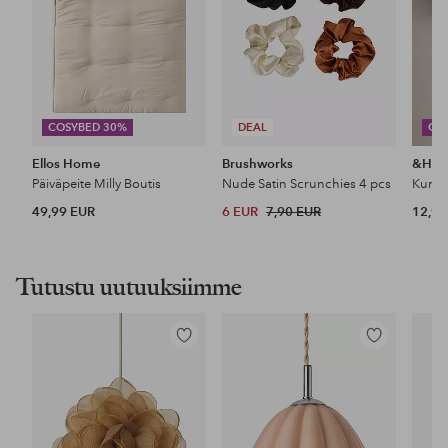
COSYBED 30%
DEAL
CO
Ellos Home
Brushworks
&Ho
Päiväpeite Milly Boutis
Nude Satin Scrunchies 4 pcs
49,99 EUR
6 EUR
7,90 EUR
12,99
Tutustu uutuuksiimme
Lisää
Lisää
suosikkeihin
suosikkeihin