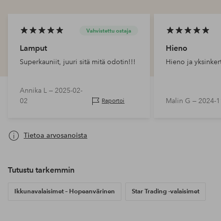
Vahvistettu ostaja
Lamput
Hieno
Superkauniit, juuri sitä mitä odotin!!!
Hieno ja yksinker
Annika L —
2025-02-
02
Malin G —
2024-1
Raportoi
Tietoa arvosanoista
Tutustu tarkemmin
Ikkunavalaisimet – Hopeanvärinen
Star Trading -valaisimet