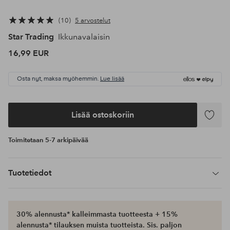
10
5 arvostelut
Star Trading
Ikkunavalaisin
16,99 EUR
Osta nyt, maksa myöhemmin.
Lue lisää
Lisää ostoskoriin
Lisää
suosikke
Toimitetaan 5-7 arkipäivää
Tuotetiedot
30% alennusta* kalleimmasta tuotteesta + 15%
alennusta* tilauksen muista tuotteista. Sis. paljon