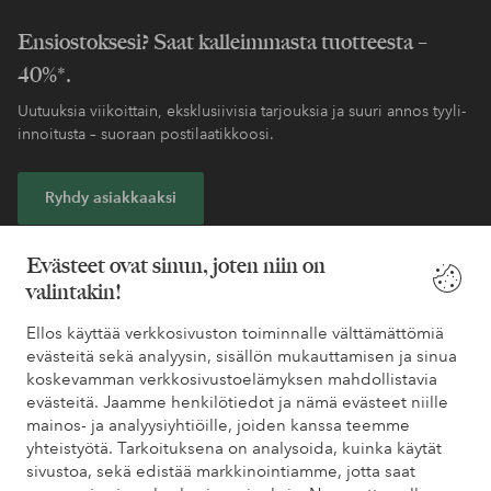
Ensiostoksesi? Saat kalleimmasta tuotteesta –
40%*.
Uutuuksia viikoittain, eksklusiivisia tarjouksia ja suuri annos tyyli-
innoitusta – suoraan postilaatikkoosi.
Ryhdy asiakkaaksi
* Katso tarjouksen ehdot rekisteröitymisen yhteydessä
Evästeet ovat sinun, joten niin on
valintakin!
Tarvitsetko apua?
Ellos käyttää verkkosivuston toiminnalle välttämättömiä
evästeitä sekä analyysin, sisällön mukauttamisen ja sinua
Löydät vastaukset useimmin kysyttyihin kysymyksiin usein
koskevamman verkkosivustoelämyksen mahdollistavia
kysytyistä kysymyksistä. Löydät myös tietoa siitä, miten voit ottaa
evästeitä. Jaamme henkilötiedot ja nämä evästeet niille
meihin yhteyttä.
mainos- ja analyysiyhtiöille, joiden kanssa teemme
yhteistyötä. Tarkoituksena on analysoida, kuinka käytät
sivustoa, sekä edistää markkinointiamme, jotta saat
Asiakaspalvelu
Tilaukset
Maksutavat
Toim