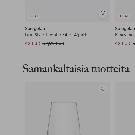
Näytä
DEAL
DEAL
samankaltaisia
Spiegelau
Spiegela
Lasit Style Tumbler 34 cl, 4/pakk.
Punaviinil
42 EUR
52,99 EUR
42 EUR
Samankaltaisia tuotteita
Lisää
suosikkeihin