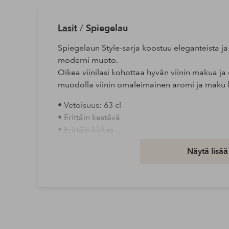
Lasit
/
Spiegelau
Spiegelaun Style-sarja koostuu eleganteista ja 
moderni muoto.
Oikea viinilasi kohottaa hyvän viinin makua ja 
muodolla viinin omaleimainen aromi ja maku 
• Vetoisuus: 63 cl
• Erittäin kestävä
• Erittäin kirkas
• Konepesun kestävä
Näytä lisää
Leveys: 10 cm
Halkaisija: 10 cm
Korkeus: 23 cm
Pituus/syvyys: 10 cm