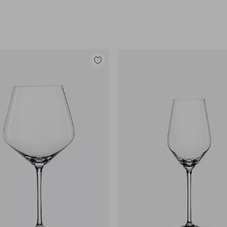
Lisää
suosikkeihin