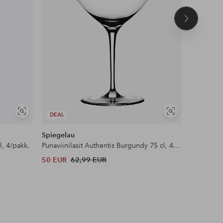
Seuraava
tuote
Näytä
Näytä
DEAL
DEAL
samankaltaisia
samankaltaisia
Spiegelau
Spiegela
l, 4/pakk.
Punaviinilasit Authentis Burgundy 75 cl, 4/pakk.
Valkoviini
50 EUR
62,99 EUR
50 EUR