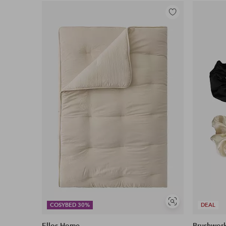
Lisää
suosikkeihin
Näytä
COSYBED 30%
DEAL
samankaltaisia
Ellos Home
Brushwor