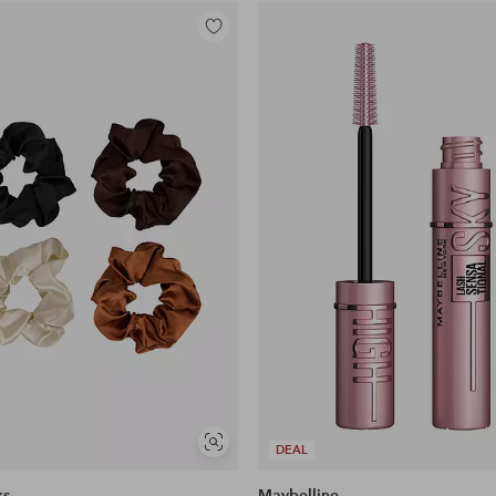
Lisää
suosikkeihin
Näytä
DEAL
samankaltaisia
ks
Maybelline