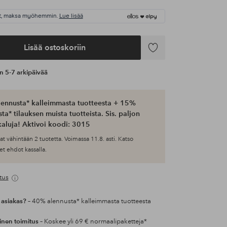
t, maksa myöhemmin.
Lue lisää
Lisää ostoskoriin
Lisää
suosikkeihin
an 5-7 arkipäivää
ennusta* kalleimmasta tuotteesta + 15%
ta* tilauksen muista tuotteista. Sis. paljon
aluja! Aktivoi koodi: 3015
at vähintään 2 tuotetta. Voimassa 11.8. asti. Katso
et ehdot kassalla.
tus
 asiakas?
– 40% alennusta* kalleimmasta tuotteesta
inen toimitus
– Koskee yli 69 € normaalipaketteja*