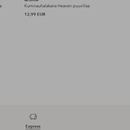
a
Kuminauhalakana Heaven puuvillaa
Toppi Kiw
12,99 EUR
35 EUR
Express