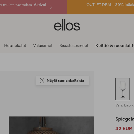
 muista tuotteista.
Aktivoi
OUTLET DEAL -
30% lisäal
Ellos-
logo
–
siirry
Huonekalut
Valaisimet
Sisustusesineet
Keittiö & ruoanlait
aloitussivulle
Näytä samankaltaisia
Väri: Läpi
Spiegel
42 EUR