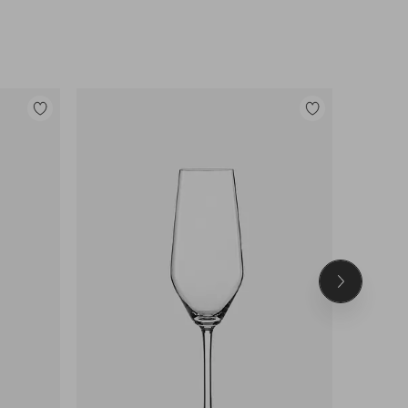
Lisää
Lisää
suosikkeihin
suosikkeihin
Seuraava
tuote