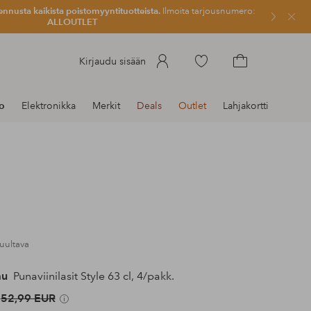
ennusta kaikista poistomyyntituotteista.
Ilmoita tarjousnumero:
Sulje
ALLOUTLET
Siirry
Kirjaudu sisään
merkittyihin
Siirry
suosikkituotteisiin
ostoskoriin
to
Elektronikka
Merkit
Deals
Outlet
Lahjakortti
kuultava
au
Punaviinilasit Style 63 cl, 4/pakk.
52,99 EUR