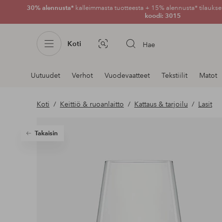
30% alennusta*
kalleimmasta tuotteesta + 15% alennusta* tilauksen
koodi: 3015
Koti
Hae
Kuvahaku
Navigointi
Uutuudet
Verhot
Vuodevaatteet
Tekstiilit
Matot
osastoilla
Koti
Keittiö & ruoanlaitto
Kattaus & tarjoilu
Lasit
Takaisin