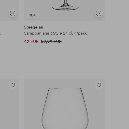
Näytä
Näytä
DEAL
DEAL
samankaltaisia
samankaltaisia
Spiegelau
Spiegela
.
Samppanjalasit Style 24 cl, 4/pakk.
42 EUR
52,99 EUR
42 EUR
Lisää
Lisää
suosikkeihin
suosikkeihin