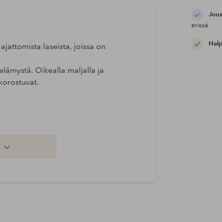
Jous
erissä
Help
ajattomista laseista, joissa on
elämystä. Oikealla maljalla ja
korostuvat.