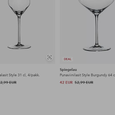
Näytä
DEAL
samankaltaisia
u
Spiegelau
asit Style 31 cl, 4/pakk.
Punaviinilasit Style Burgundy 64 c
52,99 EUR
42 EUR
52,99 EUR