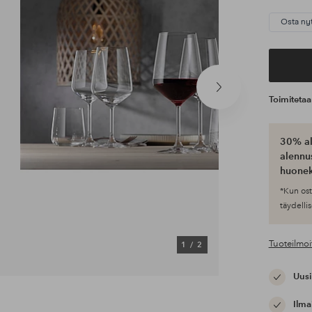
Osta ny
Seuraava
Toimiteta
tuote
30% al
alennus
huonek
*Kun ost
täydellis
Tuoteilmoi
1
/
2
Uusi
Ilma