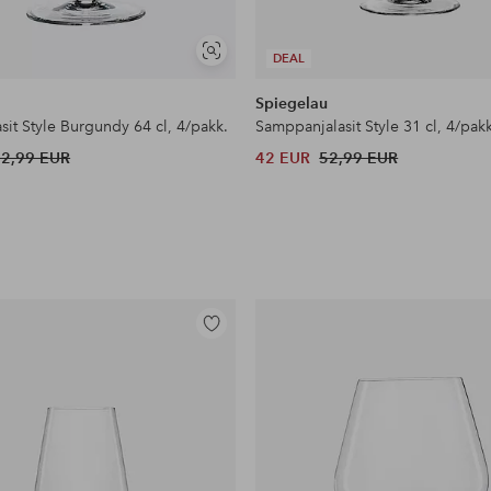
Näytä
DEAL
samankaltaisia
u
Spiegelau
asit Style Burgundy 64 cl, 4/pakk.
Samppanjalasit Style 31 cl, 4/pakk
52,99 EUR
42 EUR
52,99 EUR
Lisää
suosikkeihin