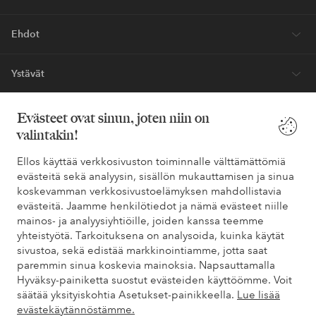
Ehdot
Ystävät
Evästeet ovat sinun, joten niin on
valintakin!
Turvalliset maksut – maksa nyt tai erissä
Haluatko tietää
lisää maksuvaihtoehdoistamme
?
Ellos käyttää verkkosivuston toiminnalle välttämättömiä
evästeitä sekä analyysin, sisällön mukauttamisen ja sinua
elpy
elpy
koskevamman verkkosivustoelämyksen mahdollistavia
evästeitä. Jaamme henkilötiedot ja nämä evästeet niille
mainos- ja analyysiyhtiöille, joiden kanssa teemme
yhteistyötä. Tarkoituksena on analysoida, kuinka käytät
Suomi - Valitse maa
sivustoa, sekä edistää markkinointiamme, jotta saat
paremmin sinua koskevia mainoksia. Napsauttamalla
Hyväksy-painiketta suostut evästeiden käyttöömme. Voit
Facebook
Instagram
Pinterest
Youtube
säätää yksityiskohtia Asetukset-painikkeella.
Lue lisää
evästekäytännöstämme.