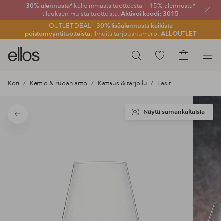
30% alennusta*
kalleimmasta tuotteesta + 15% alennusta*
Sulje
tilauksen muista tuotteista.
Aktivoi koodi: 3015
OUTLET DEAL -
30% lisäalennusta kaikista
poistomyyntituotteista.
Ilmoita tarjousnumero:
ALLOUTLET
Ellos-
Siirry
Hae
logo
merkittyihin
Siirry
–
suosikkituotteisiin
ostoskoriin
Koti
Keittiö & ruoanlaitto
Kattaus & tarjoilu
Lasit
siirry
aloitussivulle
Näytä samankaltaisia
Takaisin