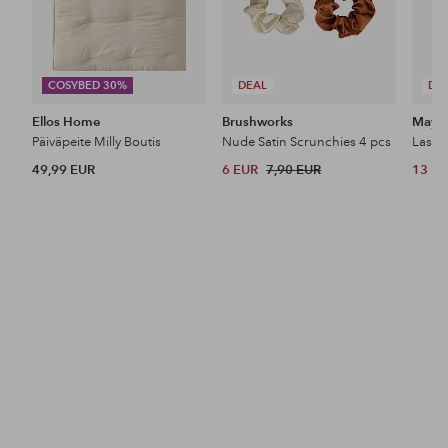
COSYBED 30%
DEAL
DE
Ellos Home
Brushworks
Maybe
Päiväpeite Milly Boutis
Nude Satin Scrunchies 4 pcs
49,99 EUR
6 EUR
7,90 EUR
13 E