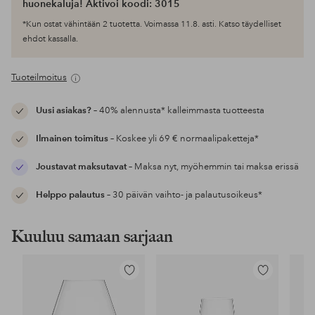
huonekaluja! Aktivoi koodi: 3015
*Kun ostat vähintään 2 tuotetta. Voimassa 11.8. asti. Katso täydelliset
ehdot kassalla.
Tuoteilmoitus
Uusi asiakas?
– 40% alennusta* kalleimmasta tuotteesta
Ilmainen toimitus
– Koskee yli 69 € normaalipaketteja*
Joustavat maksutavat
– Maksa nyt, myöhemmin tai maksa erissä
Helppo palautus
– 30 päivän vaihto- ja palautusoikeus*
Kuuluu samaan sarjaan
Lisää
Lisää
suosikkeihin
suosikkeihin