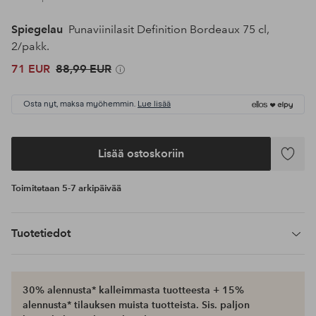
Spiegelau
Punaviinilasit Definition Bordeaux 75 cl,
2/pakk.
71 EUR
88,99 EUR
Osta nyt, maksa myöhemmin.
Lue lisää
Lisää ostoskoriin
Lisää
suosikke
Toimitetaan 5-7 arkipäivää
Tuotetiedot
30% alennusta* kalleimmasta tuotteesta + 15%
alennusta* tilauksen muista tuotteista. Sis. paljon