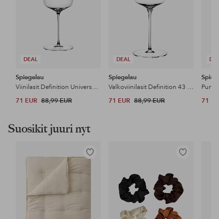
DEAL
DEAL
DE
Spiegelau
Spiegelau
Spieg
Viinilasit Definition Universal 55 cl, 2/pakk.
Valkoviinilasit Definition 43 cl, 2/pakk.
71 EUR
88,99 EUR
71 EUR
88,99 EUR
71 E
Suosikit juuri nyt
Lisää
Lisää
suosikkeihin
suosikkeihin