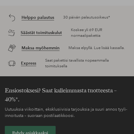
Helppo palautus
30 päivän palautusoikeus*
Koskee yli 69 EUR
Säästät toimituskulut
normaalipakettia
Maksa myöhemmin
Maksa elpyllä. Lue lisää kassalla.
Saat pakettisi tavallista nopeammalla
Express
toimituksella
Ensiostoksesi? Saat kalleimmasta tuotteesta –
40%*.
Uutuuksia viikoittain, eksklusiivisia tarjouksia ja suuri annos tyyli-
innoitusta – suoraan postilaatikkoosi.
Ryhdy asiakkaaksi