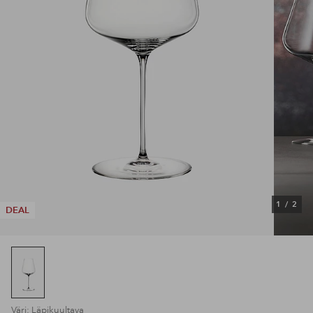
1
/
2
DEAL
Väri: Läpikuultava