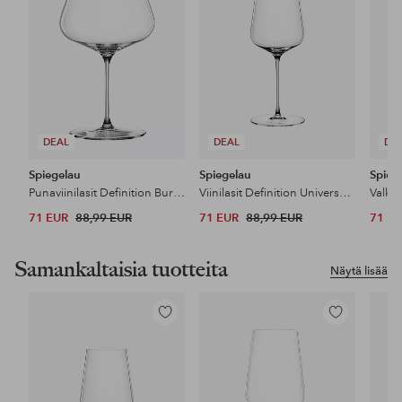
DEAL
DEAL
DE
Spiegelau
Spiegelau
Spieg
Punaviinilasit Definition Burgundy 96 cl, 2/pakk.
Viinilasit Definition Universal 55 cl, 2/pakk.
71 EUR
88,99 EUR
71 EUR
88,99 EUR
71 E
Samankaltaisia tuotteita
Näytä lisää
Lisää
Lisää
suosikkeihin
suosikkeihin