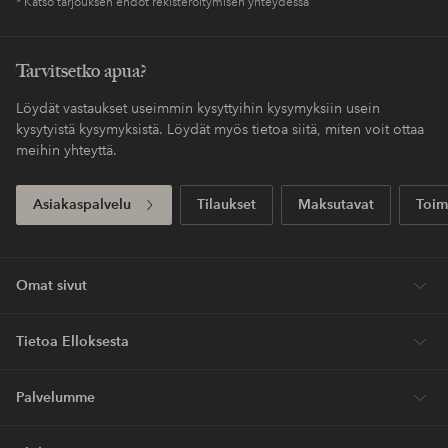
* Katso tarjouksen ehdot rekisteröitymisen yhteydessä
Tarvitsetko apua?
Löydät vastaukset useimmin kysyttyihin kysymyksiin usein
kysytyistä kysymyksistä. Löydät myös tietoa siitä, miten voit ottaa
meihin yhteyttä.
Asiakaspalvelu
Tilaukset
Maksutavat
Toim
Omat sivut
Tietoa Elloksesta
Palvelumme