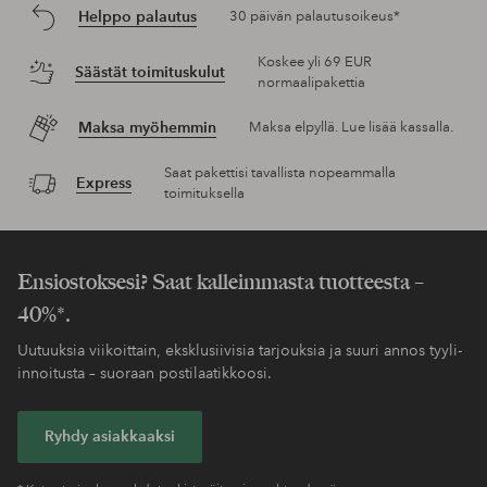
Helppo palautus
30 päivän palautusoikeus*
Koskee yli 69 EUR
Säästät toimituskulut
normaalipakettia
Maksa myöhemmin
Maksa elpyllä. Lue lisää kassalla.
Saat pakettisi tavallista nopeammalla
Express
toimituksella
Ensiostoksesi? Saat kalleimmasta tuotteesta –
40%*.
Uutuuksia viikoittain, eksklusiivisia tarjouksia ja suuri annos tyyli-
innoitusta – suoraan postilaatikkoosi.
Ryhdy asiakkaaksi