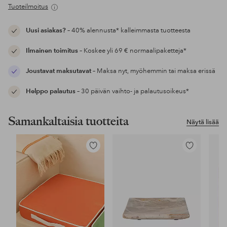
Tuoteilmoitus
Uusi asiakas?
– 40% alennusta* kalleimmasta tuotteesta
Ilmainen toimitus
– Koskee yli 69 € normaalipaketteja*
Joustavat maksutavat
– Maksa nyt, myöhemmin tai maksa erissä
Helppo palautus
– 30 päivän vaihto- ja palautusoikeus*
Samankaltaisia tuotteita
Näytä lisää
Lisää
Lisää
suosikkeihin
suosikkeihin