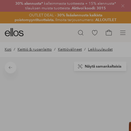
30% alennusta*
kalleimmasta tuotteesta + 15% alennusta*
Sulje
tilauksen muista tuotteista.
Aktivoi koodi: 3015
OUTLET DEAL -
30% lisäalennusta kaikista
poistomyyntituotteista.
Ilmoita tarjousnumero:
ALLOUTLET
Ellos-
Siirry
Hae
logo
merkittyihin
Siirry
–
suosikkituotteisiin
ostoskoriin
Koti
Keittiö & ruoanlaitto
Keittiövälineet
Leikkuulaudat
siirry
aloitussivulle
Näytä samankaltaisia
Takaisin