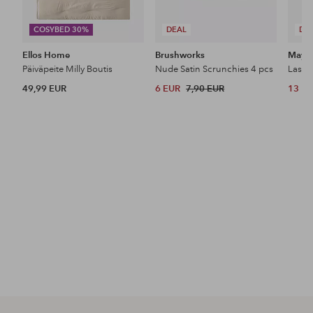
COSYBED 30%
DEAL
DE
Ellos Home
Brushworks
Maybe
Päiväpeite Milly Boutis
Nude Satin Scrunchies 4 pcs
49,99 EUR
6 EUR
7,90 EUR
13 E