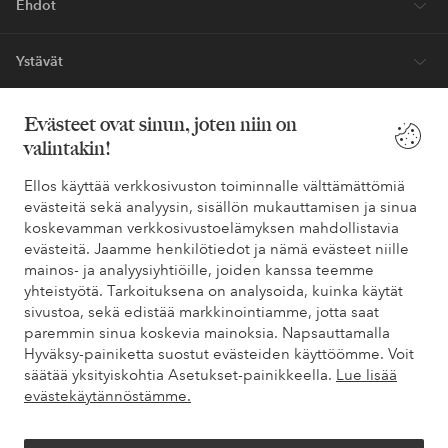
Ehdot
Ystävät
Evästeet ovat sinun, joten niin on
valintakin!
Turvalliset maksut – maksa nyt tai erissä
Haluatko tietää
lisää maksuvaihtoehdoistamme
?
Ellos käyttää verkkosivuston toiminnalle välttämättömiä
evästeitä sekä analyysin, sisällön mukauttamisen ja sinua
elpy
elpy
koskevamman verkkosivustoelämyksen mahdollistavia
evästeitä. Jaamme henkilötiedot ja nämä evästeet niille
mainos- ja analyysiyhtiöille, joiden kanssa teemme
yhteistyötä. Tarkoituksena on analysoida, kuinka käytät
Suomi - Valitse maa
sivustoa, sekä edistää markkinointiamme, jotta saat
paremmin sinua koskevia mainoksia. Napsauttamalla
Hyväksy-painiketta suostut evästeiden käyttöömme. Voit
Facebook
Instagram
Pinterest
Youtube
säätää yksityiskohtia Asetukset-painikkeella.
Lue lisää
evästekäytännöstämme.