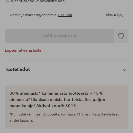
Alennuskoodi ei sovellettavissa
Osta nyt, maksa myöhemmin.
Lue lisää
Lisää ostoskoriin
Lisää
suosikke
Loppunut varastosta
Tuotetiedot
30% alennusta* kalleimmasta tuotteesta + 15%
alennusta* tilauksen muista tuotteista. Sis. paljon
huonekaluja! Aktivoi koodi: 3015
*Kun ostat vähintään 2 tuotetta. Voimassa 11.8. asti. Katso täydelliset
ehdot kassalla.