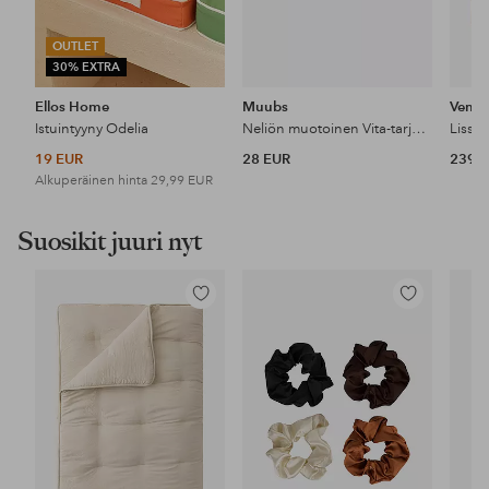
OUTLET
30% EXTRA
Ellos Home
Muubs
Vent
Istuintyyny Odelia
Neliön muotoinen Vita-tarjotin
Lissa
19 EUR
28 EUR
239,9
Alkuperäinen hinta
29,99 EUR
Suosikit juuri nyt
Lisää
Lisää
suosikkeihin
suosikkeihin