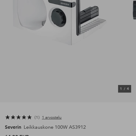
1
/
4
1
1 arvostelu
Severin
Leikkauskone 100W AS3912