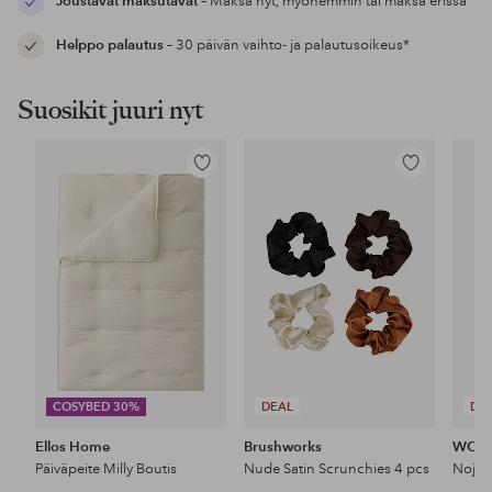
Joustavat maksutavat
– Maksa nyt, myöhemmin tai maksa erissä
Helppo palautus
– 30 päivän vaihto- ja palautusoikeus*
Suosikit juuri nyt
Lisää
Lisää
suosikkeihin
suosikkeihin
COSYBED 30%
DEAL
DE
Ellos Home
Brushworks
WOO
Päiväpeite Milly Boutis
Nude Satin Scrunchies 4 pcs
Nojat