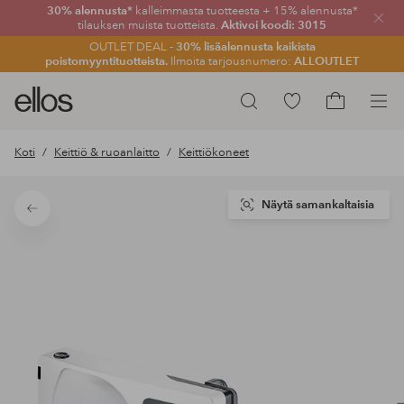
30% alennusta*
kalleimmasta tuotteesta + 15% alennusta*
Sulje
tilauksen muista tuotteista.
Aktivoi koodi: 3015
OUTLET DEAL -
30% lisäalennusta kaikista
poistomyyntituotteista.
Ilmoita tarjousnumero:
ALLOUTLET
Ellos-
Siirry
Hae
logo
merkittyihin
Siirry
–
suosikkituotteisiin
ostoskoriin
Koti
Keittiö & ruoanlaitto
Keittiökoneet
siirry
aloitussivulle
Näytä samankaltaisia
Takaisin