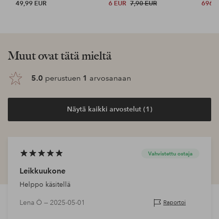
49,99 EUR
6 EUR
7,90 EUR
696 
Muut ovat tätä mieltä
5.0
perustuen
1
arvosanaan
Näytä kaikki arvostelut (1)
Vahvistettu ostaja
Leikkuukone
Helppo käsitellä
Lena Ö —
2025-05-01
Raportoi