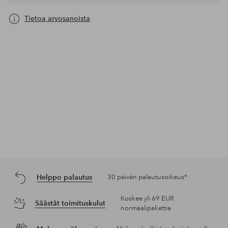
Tietoa arvosanoista
Helppo palautus
30 päivän palautusoikeus*
Koskee yli 69 EUR
Säästät toimituskulut
normaalipakettia