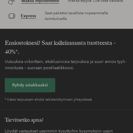
Maksa myöhemmin
Maksa elpyllä. Lue lisää kassalla.
Saat pakettisi tavallista nopeammalla
Express
toimituksella
Ensiostoksesi? Saat kalleimmasta tuotteesta –
40%*.
Uutuuksia viikoittain, eksklusiivisia tarjouksia ja suuri annos tyyli-
innoitusta – suoraan postilaatikkoosi.
Ryhdy asiakkaaksi
* Katso tarjouksen ehdot rekisteröitymisen yhteydessä
Tarvitsetko apua?
Löydät vastaukset useimmin kysyttyihin kysymyksiin usein