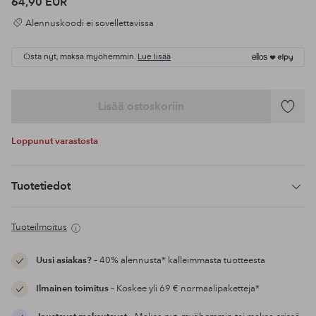
64,90 EUR
Alennuskoodi ei sovellettavissa
Osta nyt, maksa myöhemmin.
Lue lisää
Lisää ostoskoriin
Lisää
suosikke
Loppunut varastosta
Tuotetiedot
Tuoteilmoitus
Uusi asiakas?
– 40% alennusta* kalleimmasta tuotteesta
Ilmainen toimitus
– Koskee yli 69 € normaalipaketteja*