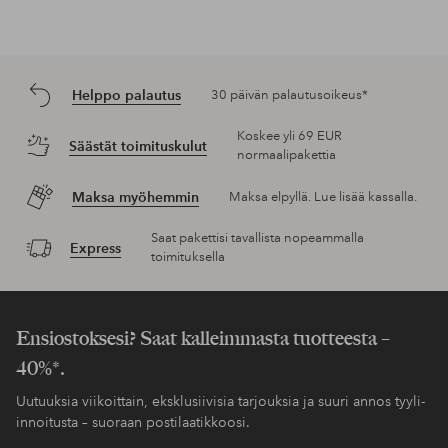
Helppo palautus
30 päivän palautusoikeus*
Koskee yli 69 EUR
Säästät toimituskulut
normaalipakettia
Maksa myöhemmin
Maksa elpyllä. Lue lisää kassalla.
Saat pakettisi tavallista nopeammalla
Express
toimituksella
Ensiostoksesi? Saat kalleimmasta tuotteesta –
40%*.
Uutuuksia viikoittain, eksklusiivisia tarjouksia ja suuri annos tyyli-
innoitusta – suoraan postilaatikkoosi.