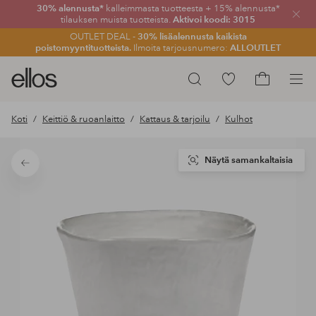
30% alennusta*
kalleimmasta tuotteesta + 15% alennusta*
Sulje
tilauksen muista tuotteista.
Aktivoi koodi: 3015
OUTLET DEAL -
30% lisäalennusta kaikista
poistomyyntituotteista.
Ilmoita tarjousnumero:
ALLOUTLET
Ellos-
Siirry
Hae
logo
merkittyihin
Siirry
–
suosikkituotteisiin
ostoskoriin
Koti
Keittiö & ruoanlaitto
Kattaus & tarjoilu
Kulhot
siirry
aloitussivulle
Näytä samankaltaisia
Takaisin