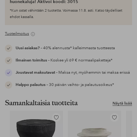
huonekaluja! Aktivoi koodi: 3015
*Kun ostat vähintään 2 tuotetta. Voimassa 11.8. asti. Katso täydelliset
ehdot kassalla.
Tuoteilmoitus
Uusi asiakas?
– 40% alennusta* kalleimmasta tuotteesta
Ilmainen toimitus
– Koskee yli 69 € normaalipaketteja*
Joustavat maksutavat
– Maksa nyt, myöhemmin tai maksa erissä
Helppo palautus
– 30 päivän vaihto- ja palautusoikeus*
Samankaltaisia tuotteita
Näytä lisää
Lisää
Lisää
suosikkeihin
suosikkeihin