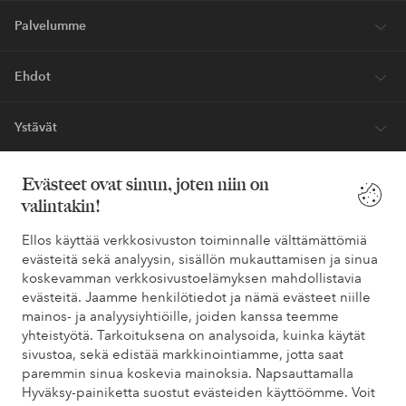
Palvelumme
Ehdot
Ystävät
Evästeet ovat sinun, joten niin on
valintakin!
Turvalliset maksut – maksa nyt tai erissä
Haluatko tietää
lisää maksuvaihtoehdoistamme
?
Ellos käyttää verkkosivuston toiminnalle välttämättömiä
evästeitä sekä analyysin, sisällön mukauttamisen ja sinua
elpy
elpy
koskevamman verkkosivustoelämyksen mahdollistavia
evästeitä. Jaamme henkilötiedot ja nämä evästeet niille
mainos- ja analyysiyhtiöille, joiden kanssa teemme
yhteistyötä. Tarkoituksena on analysoida, kuinka käytät
Suomi - Valitse maa
sivustoa, sekä edistää markkinointiamme, jotta saat
paremmin sinua koskevia mainoksia. Napsauttamalla
Hyväksy-painiketta suostut evästeiden käyttöömme. Voit
Facebook
Instagram
Pinterest
Youtube