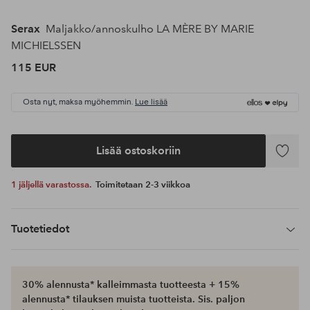
Serax
Maljakko/annoskulho LA MÈRE BY MARIE
MICHIELSSEN
115 EUR
Osta nyt, maksa myöhemmin.
Lue lisää
Lisää ostoskoriin
Lisää
suosikke
1 jäljellä varastossa.
Toimitetaan 2-3 viikkoa
Tuotetiedot
30% alennusta* kalleimmasta tuotteesta + 15%
alennusta* tilauksen muista tuotteista. Sis. paljon