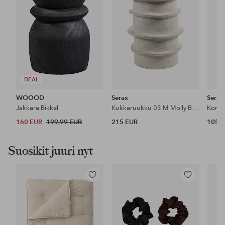
DEAL
WOOOD
Serax
Serax
Jakkara Bikkel
Kukkaruukku 03 M Molly By Marie Michielssen
160 EUR
199,99 EUR
215 EUR
105 
Suosikit juuri nyt
Lisää
Lisää
suosikkeihin
suosikkeihin