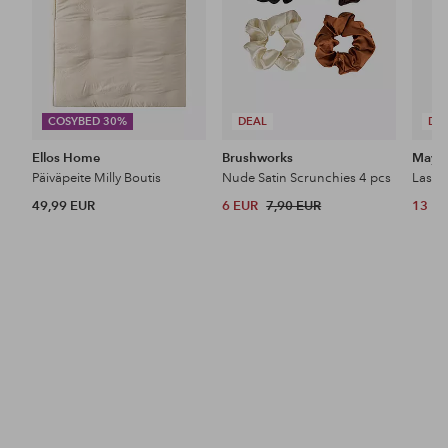
COSYBED 30%
DEAL
DE
Ellos Home
Brushworks
Maybe
Päiväpeite Milly Boutis
Nude Satin Scrunchies 4 pcs
49,99 EUR
6 EUR
7,90 EUR
13 E