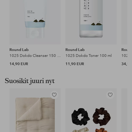
Round Lab
Round Lab
Roun
1025 Dokdo Cleanser 150 ml
1025 Dokdo Toner 100 ml
14,90 EUR
11,90 EUR
34,90
Suosikit juuri nyt
Lisää
Lisää
suosikkeihin
suosikkeihin