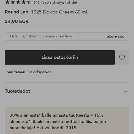
4
Näytä yksityiskohdat
Round Lab
1025 Dokdo Cream 80 ml
34,90 EUR
Osta nyt, maksa myöhemmin.
Lue lisää
Lisää ostoskoriin
Lisää
suosikke
Toimitetaan 3-6 arkipäivää
Tuotetiedot
30% alennusta* kalleimmasta tuotteesta + 15%
alennusta* tilauksen muista tuotteista. Sis. paljon
huonekaluja! Aktivoi koodi: 3015