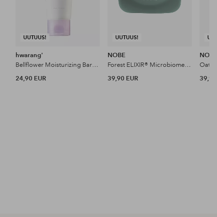
UUTUUS!
UUTUUS!
UU
hwarang'
NOBE
NOB
Bellflower Moisturizing Barrier Cream 80Ml
Forest ELIXIR® Microbiome Restoring Day & Night Cream 50 Ml
24,90 EUR
39,90 EUR
39,90