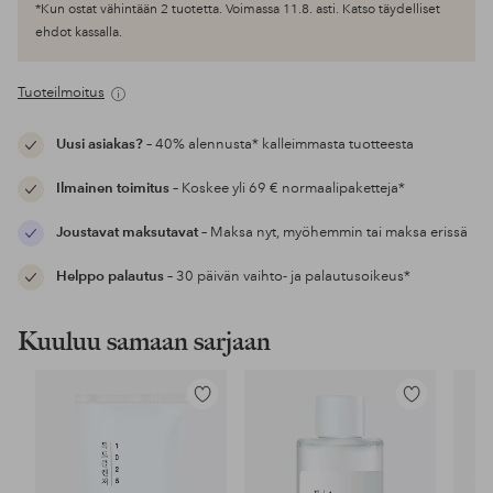
*Kun ostat vähintään 2 tuotetta. Voimassa 11.8. asti. Katso täydelliset
ehdot kassalla.
Tuoteilmoitus
Uusi asiakas?
– 40% alennusta* kalleimmasta tuotteesta
Ilmainen toimitus
– Koskee yli 69 € normaalipaketteja*
Joustavat maksutavat
– Maksa nyt, myöhemmin tai maksa erissä
Helppo palautus
– 30 päivän vaihto- ja palautusoikeus*
Kuuluu samaan sarjaan
Lisää
Lisää
suosikkeihin
suosikkeihin