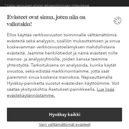
* Katso tarjouksen ehdot rekisteröitymisen yhteydessä
Evästeet ovat sinun, joten niin on
valintakin!
Tarvitsetko apua?
Ellos käyttää verkkosivuston toiminnalle välttämättömiä
Löydät vastaukset useimmin kysyttyihin kysymyksiin usein
evästeitä sekä analyysin, sisällön mukauttamisen ja sinua
kysytyistä kysymyksistä. Löydät myös tietoa siitä, miten voit ottaa
koskevamman verkkosivustoelämyksen mahdollistavia
meihin yhteyttä.
evästeitä. Jaamme henkilötiedot ja nämä evästeet niille
mainos- ja analyysiyhtiöille, joiden kanssa teemme
Asiakaspalvelu
Tilaukset
Maksutavat
Toim
yhteistyötä. Tarkoituksena on analysoida, kuinka käytät
sivustoa, sekä edistää markkinointiamme, jotta saat
paremmin sinua koskevia mainoksia. Napsauttamalla
Hyväksy-painiketta suostut evästeiden käyttöömme. Voit
Omat sivut
säätää yksityiskohtia Asetukset-painikkeella.
Lue lisää
evästekäytännöstämme.
Tietoa Elloksesta
Hyväksy kaikki
Palvelumme
Vain välttämättömät evästeet
Avaa