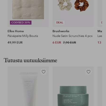
COSYBED 30%
DEAL
DE
Ellos Home
Brushworks
Maybe
Päiväpeite Milly Boutis
Nude Satin Scrunchies 4 pcs
49,99 EUR
6 EUR
7,90 EUR
13 E
Tutustu uutuuksiimme
Lisää
Lisää
suosikkeihin
suosikkeihin