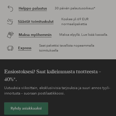
Helppo palautus
30 päivän palautusoikeus*
Koskee yli 69 EUR
Säästät toimituskulut
normaalipakettia
Maksa myöhemmin
Maksa elpyllä. Lue lisää kassalla.
Saat pakettisi tavallista nopeammalla
Express
toimituksella
Ensiostoksesi? Saat kalleimmasta tuotteesta –
40%*.
Uutuuksia viikoittain, eksklusiivisia tarjouksia ja suuri annos tyyli-
innoitusta – suoraan postilaatikkoosi.
Ryhdy asiakkaaksi