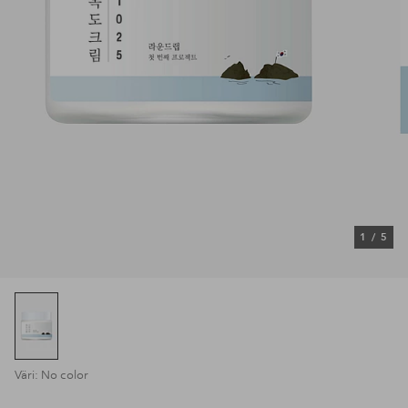
1
/
5
Väri: No color