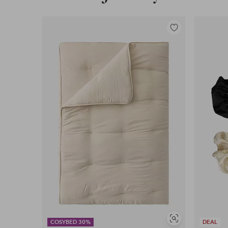
Lisää
suosikkeihin
Näytä
COSYBED 30%
DEAL