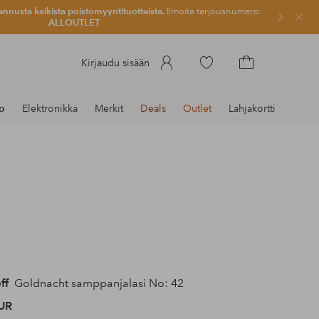
ennusta kaikista poistomyyntituotteista.
Ilmoita tarjousnumero:
Sulje
ALLOUTLET
Siirry
Kirjaudu sisään
merkittyihin
Siirry
suosikkituotteisiin
ostoskoriin
to
Elektronikka
Merkit
Deals
Outlet
Lahjakortti
ff
Goldnacht samppanjalasi No: 42
UR