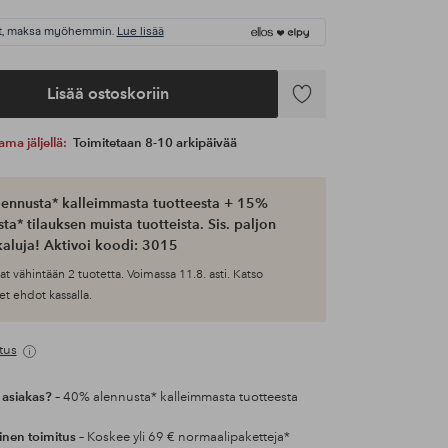
t, maksa myöhemmin.
Lue lisää
Lisää ostoskoriin
Lisää
suosikkeihin
ama jäljellä:
Toimitetaan 8-10 arkipäivää
ennusta* kalleimmasta tuotteesta + 15%
ta* tilauksen muista tuotteista. Sis. paljon
aluja! Aktivoi koodi: 3015
at vähintään 2 tuotetta. Voimassa 11.8. asti. Katso
et ehdot kassalla.
tus
 asiakas?
– 40% alennusta* kalleimmasta tuotteesta
inen toimitus
– Koskee yli 69 € normaalipaketteja*