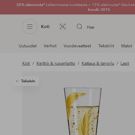
30% alennusta*
kalleimmasta tuotteesta + 15% alennusta* tilauksen
koodi: 3015
Koti
Hae
Kuvahaku
Navigointi
Uutuudet
Verhot
Vuodevaatteet
Tekstiilit
Matot
osastoilla
Koti
Keittiö & ruoanlaitto
Kattaus & tarjoilu
Lasit
Takaisin