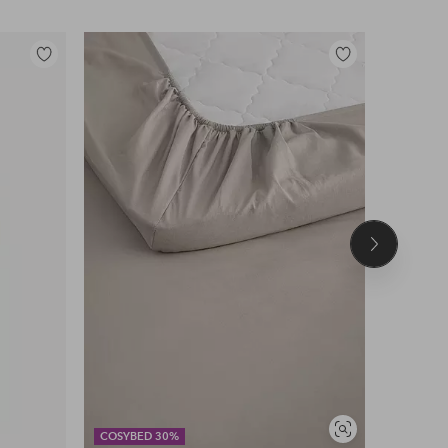
Lisää
Lisää
suosikkeihin
suosikkeihin
Seuraava
tuote
OUTLET
Näytä
COSYBED 30%
30% EXT