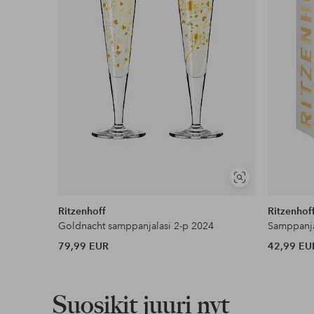
Ilmainen toimitus
Koskee yli 69 € normaalipaketteja
Lue lisää
Lasku & Tili
Edullisimmat maksutapamme
Lue lisää
Näytä
samankaltaisia
Ritzenhoff
Ritzenhof
Goldnacht samppanjalasi 2-p 2024
Samppanja
79,99 EUR
42,99 EU
Suosikit juuri nyt