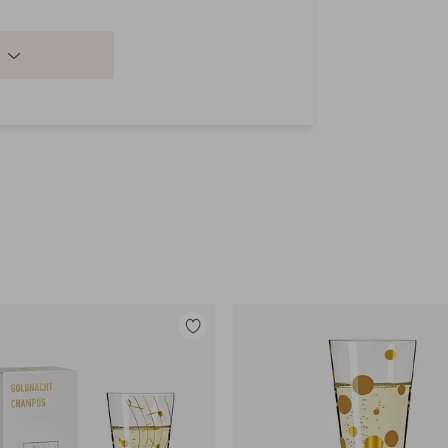
Lisää
suosikkeihin