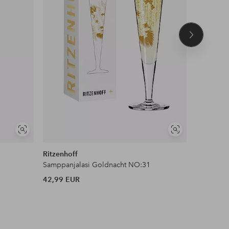
Seuraava
tuote
Näytä
Näytä
samankaltaisia
samankaltaisia
Ritzenhoff
Ritzenhof
Samppanjalasi Goldnacht NO:31
Samppanj
42,99 EUR
42,99 EU