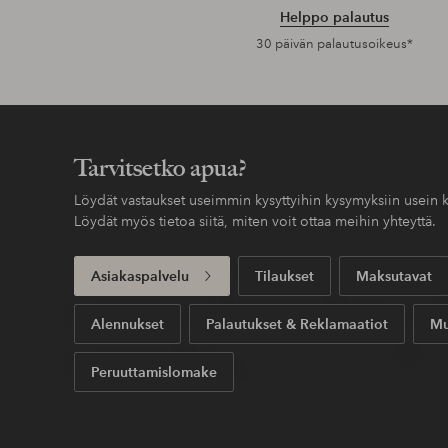
Helppo palautus
30 päivän palautusoikeus*
Tarvitsetko apua?
Löydät vastaukset useimmin kysyttyihin kysymyksiin usein k
Löydät myös tietoa siitä, miten voit ottaa meihin yhteyttä.
Asiakaspalvelu
Tilaukset
Maksutavat
Alennukset
Palautukset & Reklamaatiot
Mu
Peruuttamislomake