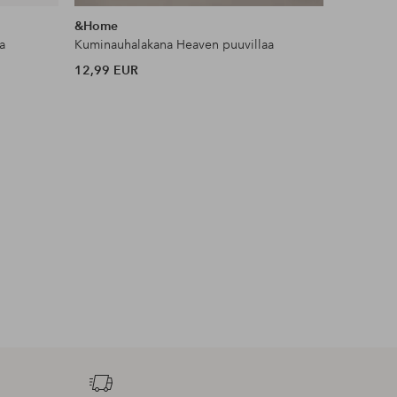
samankaltaisia
&Home
Ellos Ho
a
Kuminauhalakana Heaven puuvillaa
Pöytäliina 
12,99 EUR
7 EUR
Alkuperäin