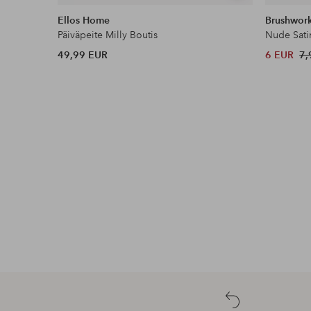
samankaltaisia
Ellos Home
Brushwor
Päiväpeite Milly Boutis
Nude Sati
49,99 EUR
6 EUR
7,