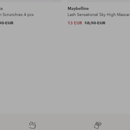
samankaltaisia
ks
Maybelline
n Scrunchies 4 pcs
Lash Sensational Sky High Mascar
90 EUR
13 EUR
18,90 EUR