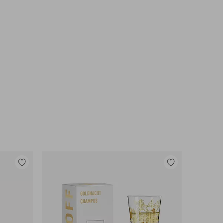
Lisää
Lisää
suosikkeihin
suosikkeihin