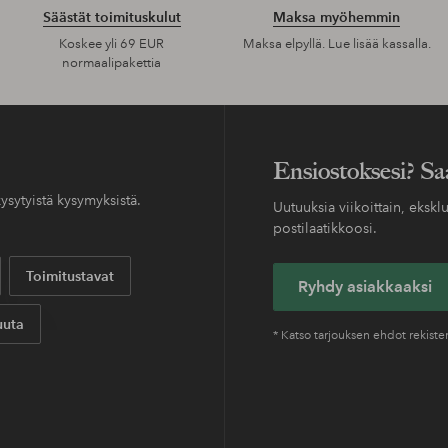
Säästät toimituskulut
Maksa myöhemmin
Koskee yli 69 EUR
Maksa elpyllä. Lue lisää kassalla.
normaalipakettia
Ensiostoksesi? Sa
ysytyistä kysymyksistä.
Uutuuksia viikoittain, eksklu
postilaatikkoosi.
Toimitustavat
Ryhdy asiakkaaksi
uta
* Katso tarjouksen ehdot rekist