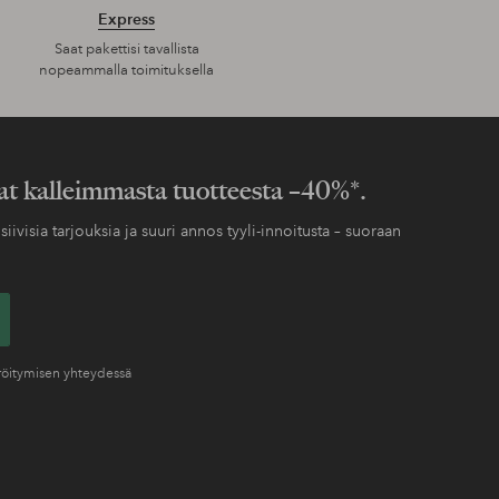
Express
Saat pakettisi tavallista
nopeammalla toimituksella
at kalleimmasta tuotteesta –40%*.
siivisia tarjouksia ja suuri annos tyyli-innoitusta – suoraan
eröitymisen yhteydessä