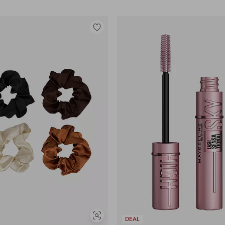
Lisää
suosikkeihin
Näytä
DEAL