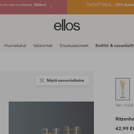
 muista tuotteista.
Aktivoi
OUTLET DEAL -
30% lisäal
Ellos-
logo
–
siirry
Huonekalut
Valaisimet
Sisustusesineet
Keittiö & ruoanlait
aloitussivulle
Näytä samankaltaisia
Väri: Gold
Ritzenho
42,99 E