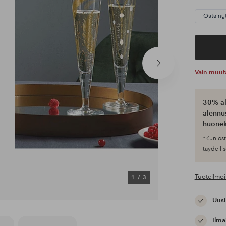
Osta ny
Seuraava
Vain muut
tuote
30% al
alennus
huonek
*Kun ost
täydellis
Tuoteilmoi
1
/
3
Uusi
Ilma