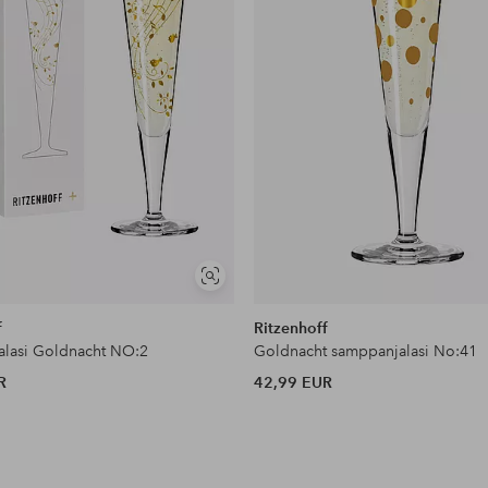
Näytä
samankaltaisia
f
Ritzenhoff
lasi Goldnacht NO:2
Goldnacht samppanjalasi No:41
R
42,99 EUR