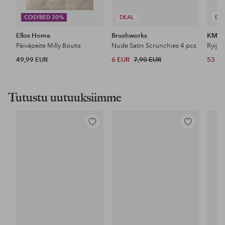
COSYBED 30%
DEAL
DE
Ellos Home
Brushworks
KM H
Päiväpeite Milly Boutis
Nude Satin Scrunchies 4 pcs
Ryijy
49,99 EUR
6 EUR
7,90 EUR
53 E
Tutustu uutuuksiimme
Lisää
Lisää
suosikkeihin
suosikkeihin