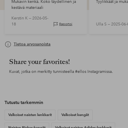
Mukavin kenkä. Koko täydellinen ja
Tyylikkäät ja muk
kestävä materiaali
Kerstin K —
2026-05-
18
Ulla S —
2025-06-
Raportoi
Tietoa arvosanoista
Share your favorites!
Kuvat, jotka on merkitty tunnisteella
#ellos
Instagramissa.
Julkaissut
ellosofficial
Julkaissut
ellosofficial
Jul
ello
Tutustu tarkemmin
Valkoiset naisten lenkkarit
Valkoiset kengät
Naisten Rieker-kengät
Valkoiset naisten Adidas-lenkkarit