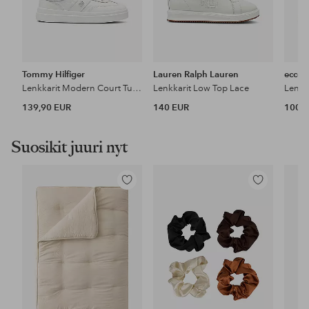
Tommy Hilfiger
Lauren Ralph Lauren
ecco
Lenkkarit Modern Court Tumbled Ltr
Lenkkarit Low Top Lace
Lenkk
139,90 EUR
140 EUR
100 
Suosikit juuri nyt
Lisää
Lisää
suosikkeihin
suosikkeihin