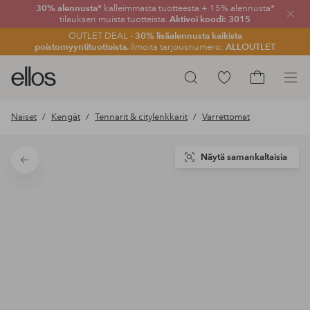
30% alennusta*
kalleimmasta tuotteesta + 15% alennusta*
Sulje
tilauksen muista tuotteista.
Aktivoi koodi: 3015
OUTLET DEAL -
30% lisäalennusta kaikista
poistomyyntituotteista.
Ilmoita tarjousnumero:
ALLOUTLET
Ellos-
Siirry
Hae
logo
merkittyihin
Siirry
–
suosikkituotteisiin
ostoskoriin
Naiset
Kengät
Tennarit & citylenkkarit
Varrettomat
siirry
aloitussivulle
Näytä samankaltaisia
Takaisin