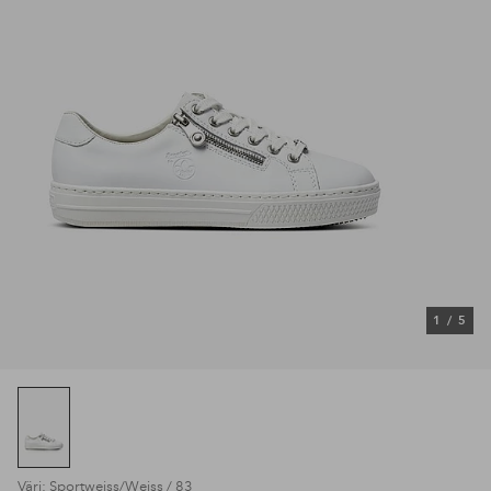
1
/
5
Väri: Sportweiss/Weiss / 83