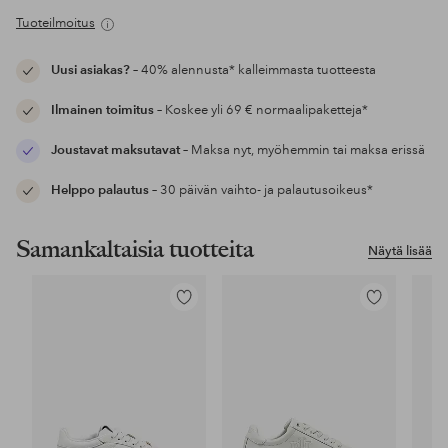
Tuoteilmoitus
Uusi asiakas?
– 40% alennusta* kalleimmasta tuotteesta
Ilmainen toimitus
– Koskee yli 69 € normaalipaketteja*
Joustavat maksutavat
– Maksa nyt, myöhemmin tai maksa erissä
Helppo palautus
– 30 päivän vaihto- ja palautusoikeus*
Samankaltaisia tuotteita
Näytä lisää
Lisää
Lisää
suosikkeihin
suosikkeihin