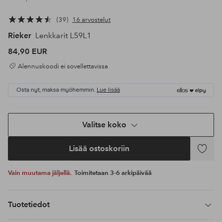
39
16 arvostelut
Rieker
Lenkkarit L59L1
84,90 EUR
Alennuskoodi ei sovellettavissa
Osta nyt, maksa myöhemmin.
Lue lisää
Valitse koko
Lisää ostoskoriin
Lisää
suosikke
Vain muutama jäljellä.
Toimitetaan 3-6 arkipäivää
Tuotetiedot