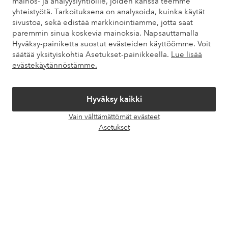
mainos- ja analyysiyhtiöille, joiden kanssa teemme
yhteistyötä. Tarkoituksena on analysoida, kuinka käytät
Asiakaspalvelu
Tilaukset
Maksutavat
Toim
sivustoa, sekä edistää markkinointiamme, jotta saat
paremmin sinua koskevia mainoksia. Napsauttamalla
Hyväksy-painiketta suostut evästeiden käyttöömme. Voit
säätää yksityiskohtia Asetukset-painikkeella.
Lue lisää
Omat sivut
evästekäytännöstämme.
Tietoa Elloksesta
Hyväksy kaikki
Vain välttämättömät evästeet
Palvelumme
Avaa
Asetukset
chat-
laati
Ehdot
Ystävät
Turvalliset maksut – maksa nyt tai erissä