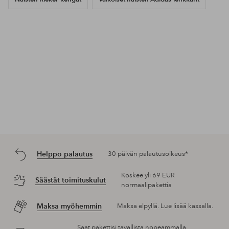
Helppo palautus
30 päivän palautusoikeus*
Koskee yli 69 EUR
Säästät toimituskulut
normaalipakettia
Maksa myöhemmin
Maksa elpyllä. Lue lisää kassalla.
Saat pakettisi tavallista nopeammalla