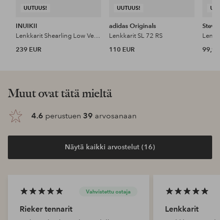
UUTUUS!
UUTUUS!
UU
INUIKII
adidas Originals
Steve
Lenkkarit Shearling Low Velcro
Lenkkarit SL 72 RS
Lenkk
239 EUR
110 EUR
99,99
Muut ovat tätä mieltä
4.6
perustuen
39
arvosanaan
Näytä kaikki arvostelut (16)
Vahvistettu ostaja
Rieker tennarit
Lenkkarit