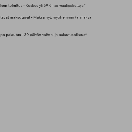
inen toimitus
– Koskee yli 69 € normaalipaketteja*
tavat maksutavat
– Maksa nyt, myöhemmin tai maksa
po palautus
– 30 päivän vaihto- ja palautusoikeus*