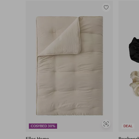
Lisää
suosikkeihin
Näytä
COSYBED 30%
DEAL
samankaltaisia
Ellos Home
Brushwor