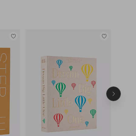
Lisää
Lisää
suosikkeihin
suosikkeihin
Seuraava
tuote