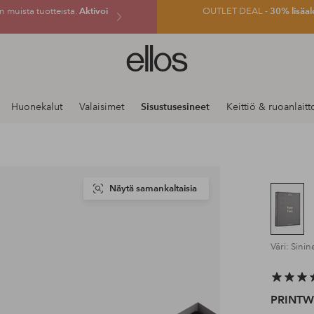
 muista tuotteista.
Aktivoi
OUTLET DEAL -
30% lisäal
Ellos-
logo
–
siirry
Huonekalut
Valaisimet
Sisustusesineet
Keittiö & ruoanlaitt
aloitussivulle
Näytä samankaltaisia
Väri: Sinin
PRINT