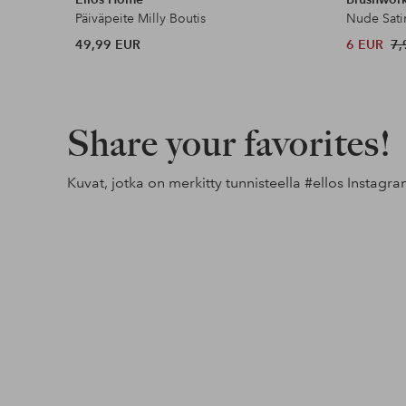
Päiväpeite Milly Boutis
Nude Sati
49,99 EUR
6 EUR
7,
Share your favorites!
Kuvat, jotka on merkitty tunnisteella
#ellos
Instagra
Julkaissut
home.by.sandy
Julkaissut
junik