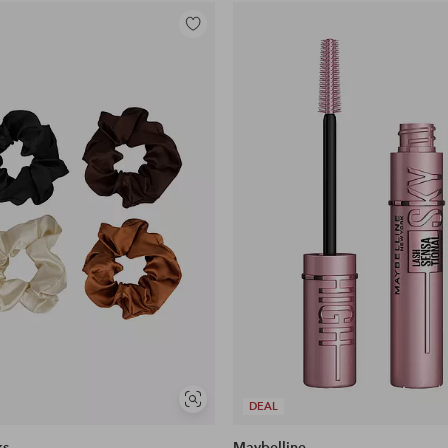
Lisää
suosikkeihin
Näytä
DEAL
samankaltaisia
ks
Maybelline