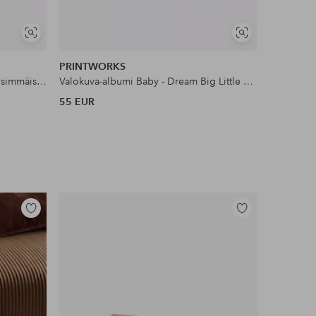
Näytä
Näytä
samankaltaisia
samankaltaisia
PRINTWORKS
PRINTW
Askel kerrallaan - Kirja elämäni ensimmäisestä kerrasta
Valokuva-albumi Baby - Dream Big Little One
Valokuva-
55 EUR
55 EUR
Lisää
Lisää
suosikkeihin
suosikkeihin