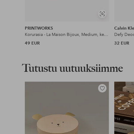
Näytä
samankaltaisia
PRINTWORKS
Calvin Kle
Korurasia - La Maison Bijoux, Medium, keskikokoinen
Defy Deod
49 EUR
32 EUR
Tutustu uutuuksiimme
Lisää
suosikkeihin