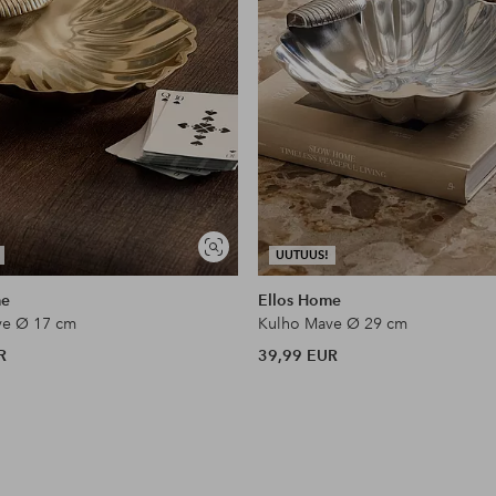
Näytä
UUTUUS!
samankaltaisia
me
Ellos Home
ve Ø 17 cm
Kulho Mave Ø 29 cm
R
39,99 EUR