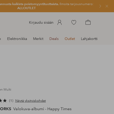
ennusta kaikista poistomyyntituotteista.
Ilmoita tarjousnumero:
Sulje
ALLOUTLET
Siirry
Kirjaudu sisään
merkittyihin
Siirry
suosikkituotteisiin
ostoskoriin
o
Elektronikka
Merkit
Deals
Outlet
Lahjakortti
en Multi
1
Näytä yksityiskohdat
WORKS
Valokuva-albumi - Happy Times