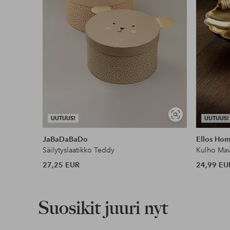
Näytä
UUTUUS!
UUTUUS!
samankaltaisia
JaBaDaBaDo
Ellos Ho
Säilytyslaatikko Teddy
Kulho Ma
27,25 EUR
24,99 EU
Suosikit juuri nyt