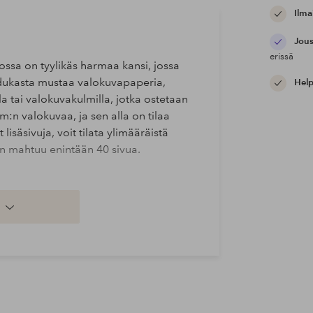
Ilma
Jous
erissä
jossa on tyylikäs harmaa kansi, jossa
aadukasta mustaa valokuvapaperia,
Help
lla tai valokuvakulmilla, jotka ostetaan
m:n valokuvaa, ja sen alla on tilaa
 lisäsivuja, voit tilata ylimääräistä
n mahtuu enintään 40 sivua.