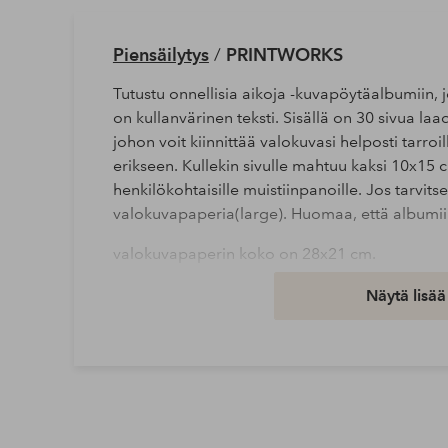
Piensäilytys
/
PRINTWORKS
Tutustu onnellisia aikoja -kuvapöytäalbumiin, 
on kullanvärinen teksti. Sisällä on 30 sivua l
johon voit kiinnittää valokuvasi helposti tarroi
erikseen. Kullekin sivulle mahtuu kaksi 10x15 c
henkilökohtaisille muistiinpanoille. Jos tarvitset
valokuvapaperia(large). Huomaa, että albumii
valokuvapaperin koko on 28x21 cm.
Näytä lisää
Tuotenumero: 2055005-01-0
Lataa korkearesoluutioinen kuva
Ilmainen toimitus
Koskee yli 69 € normaalipaketteja