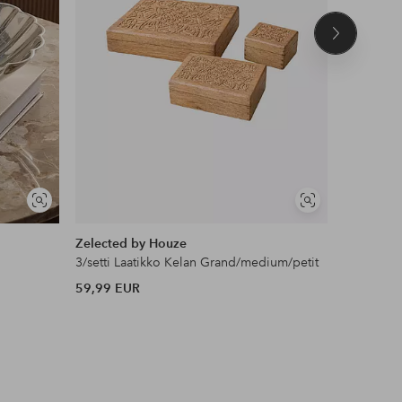
Seuraava
tuote
Näytä
Näytä
samankaltaisia
samankaltaisia
Zelected by Houze
Zelected
3/setti Laatikko Kelan Grand/medium/petit
2/setti La
59,99 EUR
32,99 EU