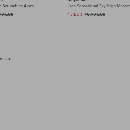
n Scrunchies 4 pcs
Lash Sensational Sky High Mascar
90 EUR
13 EUR
18,90 EUR
missa.
Julkaissut
beatenb
Julkaissut
homebyadeola
Julkaissut
ceciliacarol