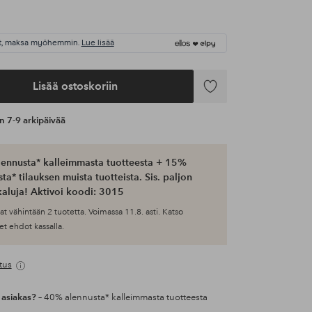
t, maksa myöhemmin.
Lue lisää
Lisää ostoskoriin
Lisää
suosikkeihin
an 7-9 arkipäivää
ennusta* kalleimmasta tuotteesta + 15%
ta* tilauksen muista tuotteista. Sis. paljon
aluja! Aktivoi koodi: 3015
at vähintään 2 tuotetta. Voimassa 11.8. asti. Katso
et ehdot kassalla.
tus
 asiakas?
– 40% alennusta* kalleimmasta tuotteesta