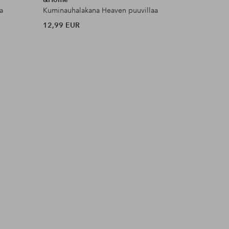
a
Kuminauhalakana Heaven puuvillaa
Toppi Kiw
12,99 EUR
35 EUR
ina_
Julkaissut
emelierenling