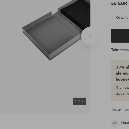
55 EUR
Osta ny
Seuraava
tuote
Toimiteta
30% al
alennus
huonek
*Kun ost
täydellis
1
/
2
Tuoteilmoi
Uusi