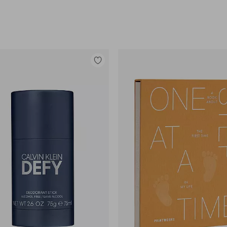
Lisää
suosikkeihin