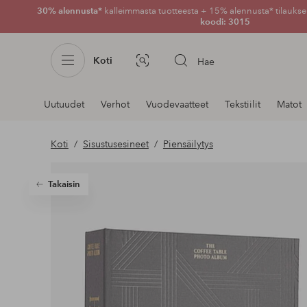
30% alennusta*
kalleimmasta tuotteesta + 15% alennusta* tilauksen
koodi: 3015
Koti
Hae
Kuvahaku
Navigointi
Uutuudet
Verhot
Vuodevaatteet
Tekstiilit
Matot
osastoilla
Koti
Sisustusesineet
Piensäilytys
Takaisin