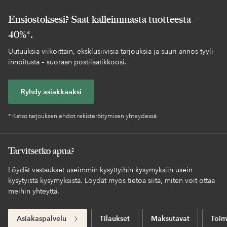
Ensiostoksesi? Saat kalleimmasta tuotteesta –
40%*.
Uutuuksia viikoittain, eksklusiivisia tarjouksia ja suuri annos tyyli-
innoitusta – suoraan postilaatikkoosi.
Ryhdy asiakkaaksi
* Katso tarjouksen ehdot rekisteröitymisen yhteydessä
Tarvitsetko apua?
Löydät vastaukset useimmin kysyttyihin kysymyksiin usein
kysytyistä kysymyksistä. Löydät myös tietoa siitä, miten voit ottaa
meihin yhteyttä.
Asiakaspalvelu
Tilaukset
Maksutavat
Toim