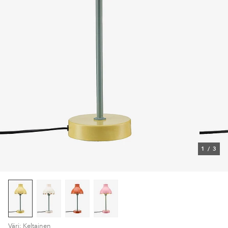
1
/
3
Väri: Keltainen