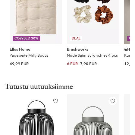
COSYBED 30%
DEAL
CO
Ellos Home
Brushworks
&Ho
Päiväpeite Milly Boutis
Nude Satin Scrunchies 4 pcs
49,99 EUR
6 EUR
7,90 EUR
12,99
Tutustu uutuuksiimme
Lisää
Lisää
suosikkeihin
suosikkeihin