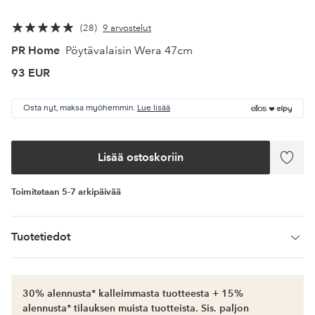
28
9 arvostelut
PR Home
Pöytävalaisin Wera 47cm
93 EUR
Osta nyt, maksa myöhemmin.
Lue lisää
Lisää ostoskoriin
Lisää
suosi
Toimitetaan 5-7 arkipäivää
Tuotetiedot
30% alennusta* kalleimmasta tuotteesta + 15%
alennusta* tilauksen muista tuotteista. Sis. paljon