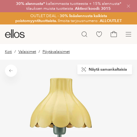
30% alennusta*
kalleimmasta tuotteesta + 15% alennusta*
Sulje
tilauksen muista tuotteista.
Aktivoi koodi: 3015
OUTLET DEAL -
30% lisäalennusta kaikista
poistomyyntituotteista.
Ilmoita tarjousnumero:
ALLOUTLET
Ellos-
Siirry
Hae
logo
merkittyihin
Siirry
–
suosikkituotteisiin
ostoskoriin
Koti
Valaisimet
Pöytävalaisimet
siirry
aloitussivulle
Näytä samankaltaisia
Takaisin