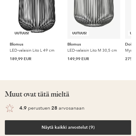
UUTUUS!
UUTUUS!
UU
Blomus
Blomus
Doin
LED-valaisin Lito L 49 cm
LED-valaisin Lito M 30,5 cm
189,99 EUR
149,99 EUR
275 
Muut ovat tätä mieltä
4.9
perustuen
28
arvosanaan
Näytä kaikki arvostelut (9)