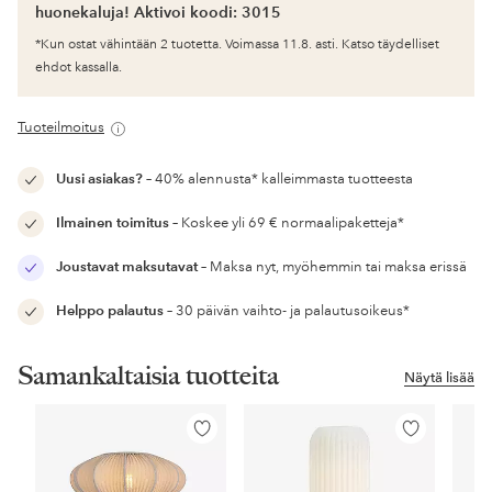
huonekaluja! Aktivoi koodi: 3015
*Kun ostat vähintään 2 tuotetta. Voimassa 11.8. asti. Katso täydelliset
ehdot kassalla.
Tuoteilmoitus
Uusi asiakas?
– 40% alennusta* kalleimmasta tuotteesta
Ilmainen toimitus
– Koskee yli 69 € normaalipaketteja*
Joustavat maksutavat
– Maksa nyt, myöhemmin tai maksa erissä
Helppo palautus
– 30 päivän vaihto- ja palautusoikeus*
Samankaltaisia tuotteita
Näytä lisää
Lisää
Lisää
suosikkeihin
suosikkeihin