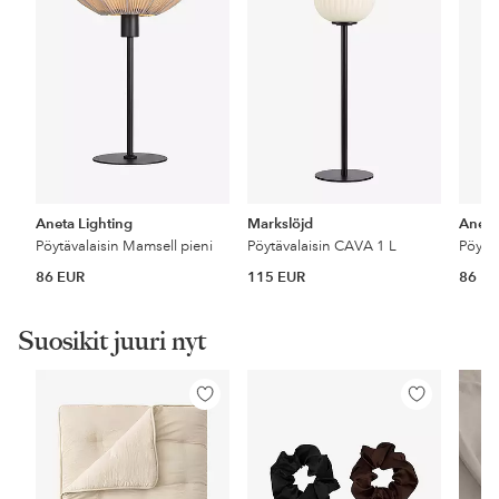
Aneta Lighting
Markslöjd
Aneta
Pöytävalaisin Mamsell pieni
Pöytävalaisin CAVA 1 L
Pöytäv
86 EUR
115 EUR
86 E
Suosikit juuri nyt
Lisää
Lisää
suosikkeihin
suosikkeihin