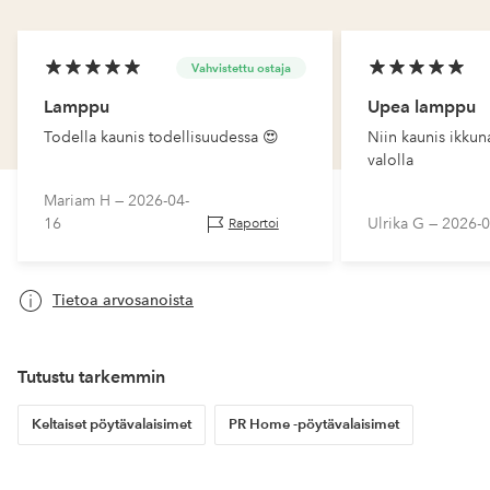
Vahvistettu ostaja
Lamppu
Upea lamppu
Todella kaunis todellisuudessa 😍
Niin kaunis ikku
valolla
Mariam H —
2026-04-
16
Ulrika G —
2026-0
Raportoi
Tietoa arvosanoista
Tutustu tarkemmin
Keltaiset pöytävalaisimet
PR Home -pöytävalaisimet