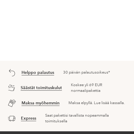
Helppo palautus
30 päivän palautusoikeus*
Koskee yli 69 EUR
Säästät toimituskulut
normaalipakettia
Maksa myöhemmin
Maksa elpyllä. Lue lisää kassalla.
Saat pakettisi tavallista nopeammalla
Express
toimituksella