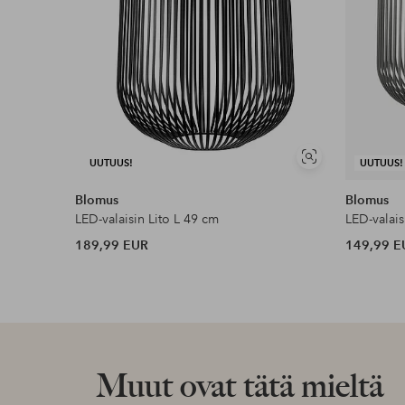
Näytä
UUTUUS!
UUTUUS!
samankaltaisia
Blomus
Blomus
LED-valaisin Lito L 49 cm
LED-valais
189,99 EUR
149,99 E
Muut ovat tätä mieltä