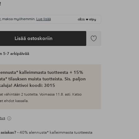
R
t, maksa myöhemmin.
Lue lisää
Lisää ostoskoriin
Lisää
suosikkeihin
an 5-7 arkipäivää
ennusta* kalleimmasta tuotteesta + 15%
ta* tilauksen muista tuotteista. Sis. paljon
aluja! Aktivoi koodi: 3015
at vähintään 2 tuotetta. Voimassa 11.8. asti. Katso
et ehdot kassalla.
tus
 asiakas?
– 40% alennusta* kalleimmasta tuotteesta