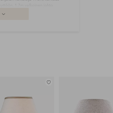
yttöön. 1,7m valkoinen johto
joitettava täydellinen pöytävalaisin,
lle. Muotoilu on klassinen ja ajattoman
Lisää
suosikkeihin