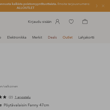
ennusta kaikista poistomyyntituotteista.
Ilmoita tarjousnumero:
Sulje
ALLOUTLET
Siirry
Kirjaudu sisään
merkittyihin
Siirry
suosikkituotteisiin
ostoskoriin
o
Elektronikka
Merkit
Deals
Outlet
Lahjakortti
nen/valkoinen
2
1 arvostelu
e
Pöytävalaisin Fanny 47cm