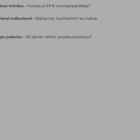
inen toimitus
– Koskee yli 69 € normaalipaketteja*
tavat maksutavat
– Maksa nyt, myöhemmin tai maksa
po palautus
– 30 päivän vaihto- ja palautusoikeus*