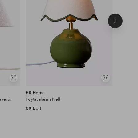
Seuraava
tuote
Näytä
Näytä
samankaltaisia
samankaltaisia
PR Home
Globen Li
avertin
Pöytävalaisin Nell
80 EUR
158 EUR