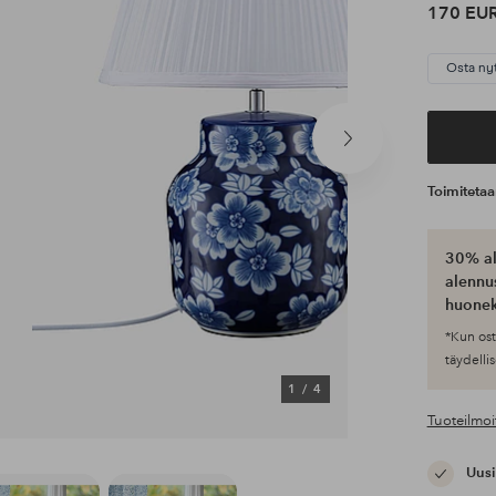
170 EU
Osta ny
Seuraava
tuote
Toimiteta
30% al
alennus
huonek
*Kun ost
täydellis
1
/
4
Tuoteilmoi
Uusi