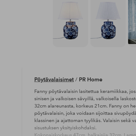
Pöytävalaisimet
/
PR Home
Fanny pöytävalaisin lasitettua keramiikkaa, jo
sinisen ja valkoisen sävyillä, valkoisella lasko
32cm alareunasta, korkeus 21cm. Fanny on help
pöytävalaisin, joka voidaan sijoittaa sivupöydäl
klassinen ja ajattoman tyylikäs. Valaisin sekä v
sisustuksen yksityiskohdaksi.
Kokonaiskorkeus 47cm, halkaisija 32cm. Lampu