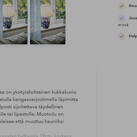
Ilma
Jous
erissä
Help
ssa on yksityiskohtainen kukkakuvio
stetulla kangasvarjostimella läpimitta
osti sijoitettava täydellinen
le tai lipastolle. Muotoilu on
alaisee että muuttuu kauniiksi
njalan halkaisija 19cm, korkeus