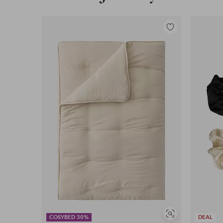
Lisää
suosikkeihin
Näytä
COSYBED 30%
DEAL