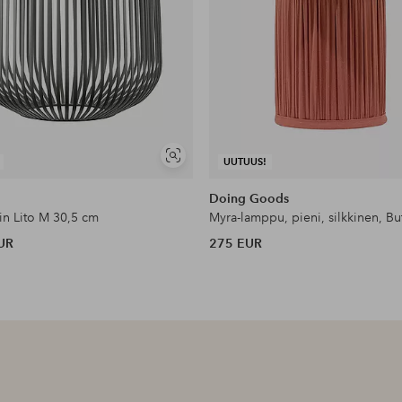
Näytä
UUTUUS!
samankaltaisia
Doing Goods
in Lito M 30,5 cm
UR
275 EUR