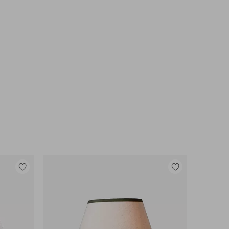
Lisää
Lisää
suosikkeihin
suosikkeihin