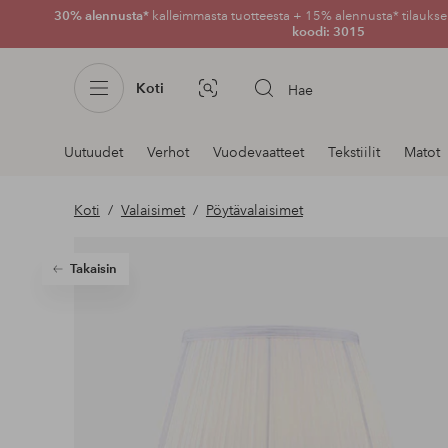
30% alennusta*
kalleimmasta tuotteesta + 15% alennusta* tilauksen
koodi: 3015
Koti
Hae
Kuvahaku
Navigointi
Uutuudet
Verhot
Vuodevaatteet
Tekstiilit
Matot
osastoilla
Koti
Valaisimet
Pöytävalaisimet
Takaisin