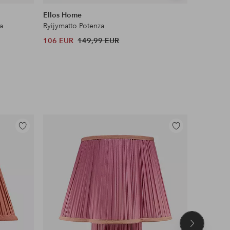
samankaltaisia
Ellos Home
&Home
a
Ryijymatto Potenza
Kuminauha
106 EUR
149,99 EUR
12,99 EU
Lisää
Lisää
suosikkeihin
suosikkeihin
Seuraava