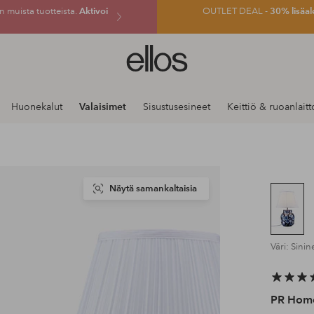
 muista tuotteista.
Aktivoi
OUTLET DEAL -
30% lisäal
Ellos-
logo
–
siirry
Huonekalut
Valaisimet
Sisustusesineet
Keittiö & ruoanlaitt
aloitussivulle
Näytä samankaltaisia
Väri: Sini
PR Hom