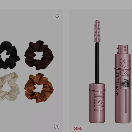
Lisää
suosikkeihin
Näytä
DEAL