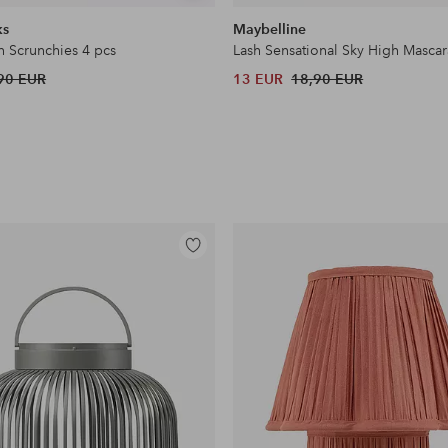
samankaltaisia
ks
Maybelline
n Scrunchies 4 pcs
Lash Sensational Sky High Mascar
90 EUR
13 EUR
18,90 EUR
Lisää
suosikkeihin