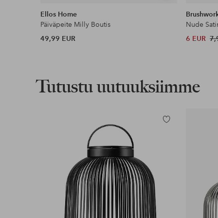
samankaltaisia
Ellos Home
Brushwor
Päiväpeite Milly Boutis
Nude Sati
49,99 EUR
6 EUR
7,
Tutustu uutuuksiimme
Lisää
suosikkeihin