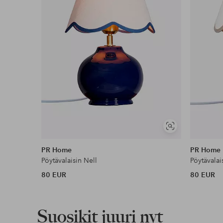
Ilmainen toimitus
Koskee yli 69 € normaalipaketteja
Lue lisää
Lasku & Tili
Edullisimmat maksutapamme
Näytä
samankaltaisia
Lue lisää
PR Home
PR Home
Pöytävalaisin Nell
Pöytävalai
80 EUR
80 EUR
Suosikit juuri nyt