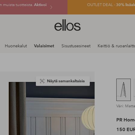
 muista tuotteista.
Aktivoi
OUTLET DEAL -
30% lisäal
Ellos-
logo
–
siirry
Huonekalut
Valaisimet
Sisustusesineet
Keittiö & ruoanlaitt
aloitussivulle
Näytä samankaltaisia
Väri: Matt
PR Hom
150 EU