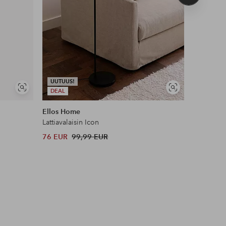
tuote
UUTUUS!
UUTUUS!
Näytä
Näytä
DEAL
DEAL
samankaltaisia
samankaltaisia
Ellos Home
Ellos Ho
Lattiavalaisin Icon
Lattiavalai
76 EUR
99,99 EUR
91 EUR