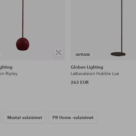
Näytä
UUTUUS!
samankaltaisia
ghting
Globen Lighting
sin Ripley
Lattiavalaisin Hubble Lue
263 EUR
Mustat valaisimet
PR Home -valaisimet