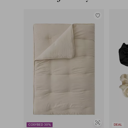
Lisää
suosikkeihin
Näytä
COSYBED 30%
DEAL