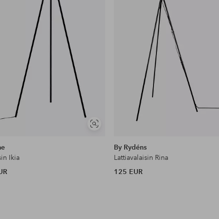
Näytä
samankaltaisia
me
By Rydéns
sin Ikia
Lattiavalaisin Rina
UR
125 EUR