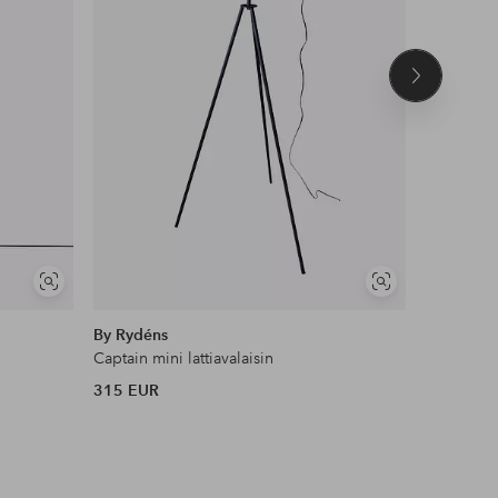
Seuraava
tuote
Näytä
Näytä
MADE I
samankaltaisia
samankaltaisia
By Rydéns
Belid
Captain mini lattiavalaisin
Lattiavala
315 EUR
403,95 