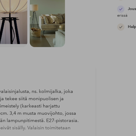
Jous
erissä
Help
alaisinjalusta, ns. kolmijalka, joka
ja tekee siitä monipuolisen ja
meistely (karkeasti harjattu
0cm. 3,4 m musta muovijohto, jossa
ähän lampunpitimestä. E27-pistorasia.
vät sisälly. Valaisin toimitetaan