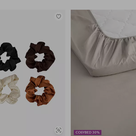
Lisää
suosikkeihin
Näytä
COSYBED 30%