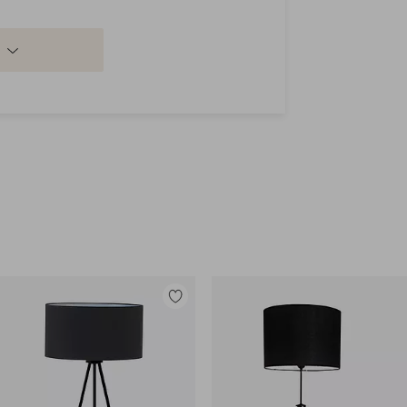
Lisää
suosikkeihin