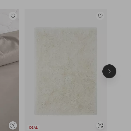
Lisää
Lisää
suosikkeihin
suosikkeihin
Seuraava
tuote
UUTUUS!
Näytä
Näytä
DEAL
DEAL