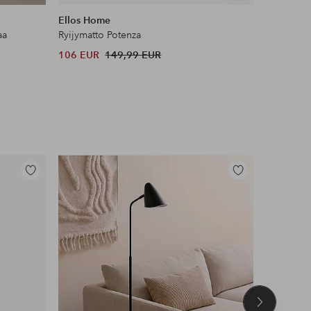
samankaltaisia
samankaltaisia
Ellos Home
Joelle
aa
Ryijymatto Potenza
Poimutettu
106 EUR
149,99 EUR
48 EUR
Lisää
Lisää
suosikkeihin
suosikkeihin
Seuraava