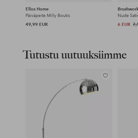
samankaltaisia
Ellos Home
Brushwor
Päiväpeite Milly Boutis
Nude Sati
49,99 EUR
6 EUR
7,
Tutustu uutuuksiimme
Lisää
suosikkeihin