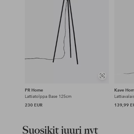
Lue lisää
Lasku & Tili
Edullisimmat maksutapamme
Lue lisää
Näytä
samankaltaisia
PR Home
Kave Ho
Lattiatolppa Base 125cm
Lattiavalai
230 EUR
139,99 E
Suosikit juuri nyt