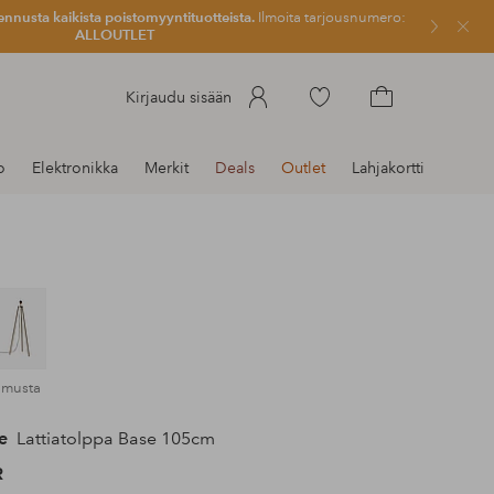
ennusta kaikista poistomyyntituotteista.
Ilmoita tarjousnumero:
Sulje
ALLOUTLET
Siirry
Kirjaudu sisään
merkittyihin
Siirry
suosikkituotteisiin
ostoskoriin
o
Elektronikka
Merkit
Deals
Outlet
Lahjakortti
amusta
e
Lattiatolppa Base 105cm
R