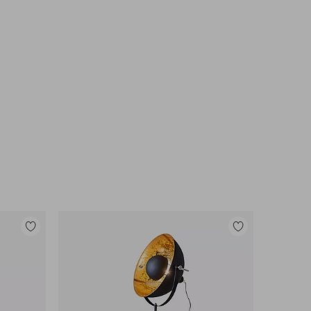
Lisää
Lisää
suosikkeihin
suosikkeihin