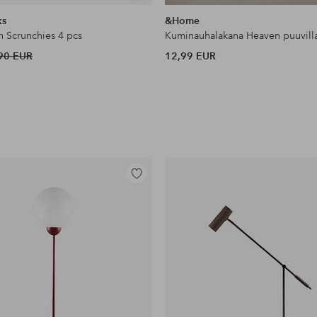
samankaltaisia
ks
&Home
n Scrunchies 4 pcs
Kuminauhalakana Heaven puuvill
90 EUR
12,99 EUR
Lisää
suosikkeihin