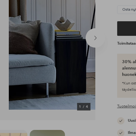
Osta ny
Seuraava
Toimiteta
tuote
30% al
alennus
huonek
*Kun ost
täydellis
Tuoteilmoi
1
/
4
Uusi
Ilma