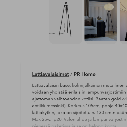
Lattiavalaisimet
/
PR Home
Lattiavalaisin base, kolmijalkainen metallinen v
voidaan yhdistää erilaisiin lampunvarjostimiin 
ajattoman vaihtoehdon kotiisi. Beaten gold -vii
antiikkimessinki). Korkeus 105cm, pohja 40x4
lattiakytkin, joka on sijoitettu n. 130 cm:n pä
Max 25w. Ip20. Valonlähde ja lampunvarjostin ei
pienessä paketissa ja se on helppo koota.