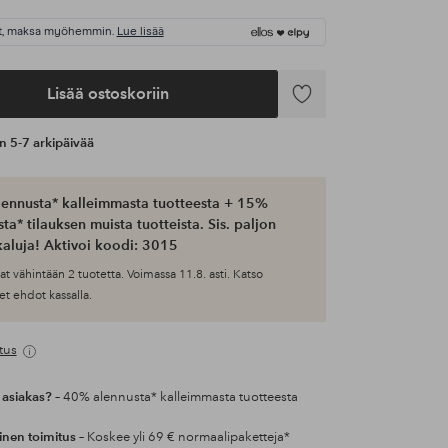
t, maksa myöhemmin.
Lue lisää
Lisää ostoskoriin
Lisää
suosikkeihin
an 5-7 arkipäivää
ennusta* kalleimmasta tuotteesta + 15%
ta* tilauksen muista tuotteista. Sis. paljon
aluja! Aktivoi koodi: 3015
at vähintään 2 tuotetta. Voimassa 11.8. asti. Katso
et ehdot kassalla.
tus
 asiakas?
– 40% alennusta* kalleimmasta tuotteesta
inen toimitus
– Koskee yli 69 € normaalipaketteja*