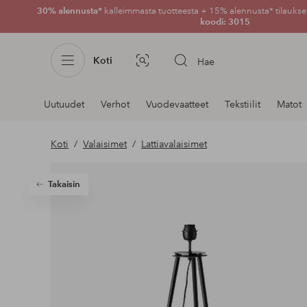
30% alennusta*
kalleimmasta tuotteesta + 15% alennusta* tilauksen
koodi: 3015
Koti
Hae
Kuvahaku
Navigointi
Uutuudet
Verhot
Vuodevaatteet
Tekstiilit
Matot
osastoilla
Koti
Valaisimet
Lattiavalaisimet
Takaisin