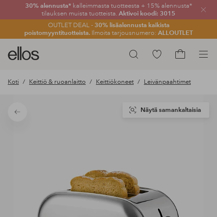
30% alennusta*
kalleimmasta tuotteesta + 15% alennusta*
Sulje
tilauksen muista tuotteista.
Aktivoi koodi: 3015
OUTLET DEAL -
30% lisäalennusta kaikista
poistomyyntituotteista.
Ilmoita tarjousnumero:
ALLOUTLET
Ellos-
Siirry
Hae
logo
merkittyihin
Siirry
–
suosikkituotteisiin
ostoskoriin
Koti
Keittiö & ruoanlaitto
Keittiökoneet
Leivänpaahtimet
siirry
aloitussivulle
Näytä samankaltaisia
Takaisin