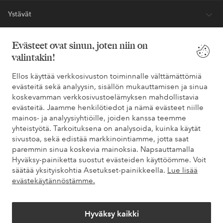
Ystävät
Evästeet ovat sinun, joten niin on
valintakin!
Turvalliset maksut – maksa nyt tai erissä
Haluatko tietää
lisää maksuvaihtoehdoistamme
?
Ellos käyttää verkkosivuston toiminnalle välttämättömiä
evästeitä sekä analyysin, sisällön mukauttamisen ja sinua
elpy
elpy
koskevamman verkkosivustoelämyksen mahdollistavia
evästeitä. Jaamme henkilötiedot ja nämä evästeet niille
mainos- ja analyysiyhtiöille, joiden kanssa teemme
yhteistyötä. Tarkoituksena on analysoida, kuinka käytät
Suomi - Valitse maa
sivustoa, sekä edistää markkinointiamme, jotta saat
paremmin sinua koskevia mainoksia. Napsauttamalla
Hyväksy-painiketta suostut evästeiden käyttöömme. Voit
Facebook
Instagram
Pinterest
Youtube
säätää yksityiskohtia Asetukset-painikkeella.
Lue lisää
evästekäytännöstämme.
Hyväksy kaikki