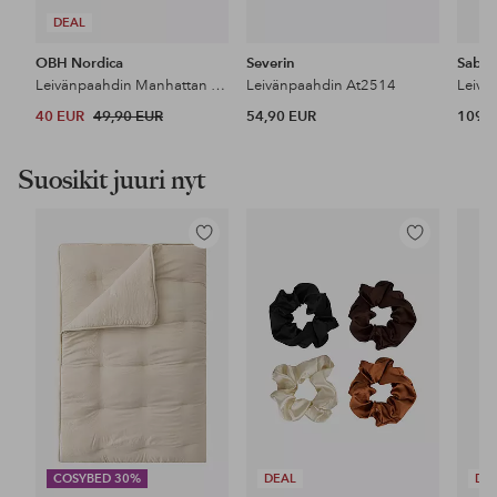
DEAL
OBH Nordica
Severin
Sabor
Leivänpaahdin Manhattan Steel 4
Leivänpaahdin At2514
Leivä
40 EUR
49,90 EUR
54,90 EUR
109 
Suosikit juuri nyt
Lisää
Lisää
suosikkeihin
suosikkeihin
COSYBED 30%
DEAL
DE