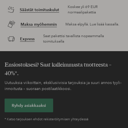
Koskee yli 69 EUR
Säästät toimituskulut
normaalipakettia
Maksa myöhemmin
Maksa elpyllä. Lue lisää kassalla.
Saat pakettisi tavallista nopeammalla
Express
toimituksella
Ensiostoksesi? Saat kalleimmasta tuotteesta –
40%*.
Uutuuksia viikoittain, eksklusiivisia tarjouksia ja suuri annos tyyli-
innoitusta – suoraan postilaatikkoosi.
Ryhdy asiakkaaksi
* Katso tarjouksen ehdot rekisteröitymisen yhteydessä