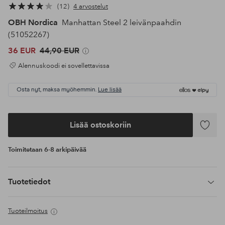
12
4 arvostelut
OBH Nordica
Manhattan Steel 2 leivänpaahdin
(51052267)
36 EUR
44,90 EUR
Alennuskoodi ei sovellettavissa
Osta nyt, maksa myöhemmin.
Lue lisää
Lisää ostoskoriin
Lisää
suosikke
Toimitetaan 6-8 arkipäivää
Tuotetiedot
Tuoteilmoitus