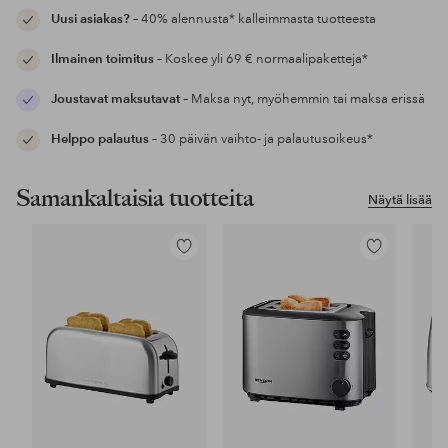
Uusi asiakas?
– 40% alennusta* kalleimmasta tuotteesta
Ilmainen toimitus
– Koskee yli 69 € normaalipaketteja*
Joustavat maksutavat
– Maksa nyt, myöhemmin tai maksa erissä
Helppo palautus
– 30 päivän vaihto- ja palautusoikeus*
Samankaltaisia tuotteita
Näytä lisää
Lisää
Lisää
suosikkeihin
suosikkeihin