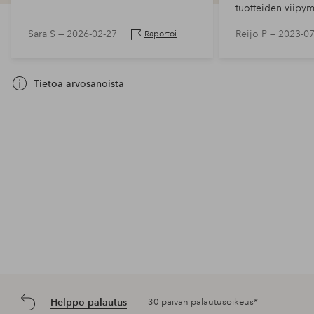
tuotteiden viipymi
Mielipidekyselyjä 
Sara S —
2026-02-27
Reijo P —
2023-07
Raportoi
leivänpaahtimen 
Paahdin tuli noi
viive…
Tietoa arvosanoista
Helppo palautus
30 päivän palautusoikeus*