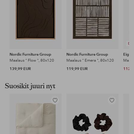
DE
Nordic Furniture Group
Nordic Furniture Group
Eigh
Maalaus " Flow ", 80x120
Maalaus " Emera ", 80x120
Maala
139,99 EUR
119,99 EUR
112 
Suosikit juuri nyt
Lisää
Lisää
suosikkeihin
suosikkeihin