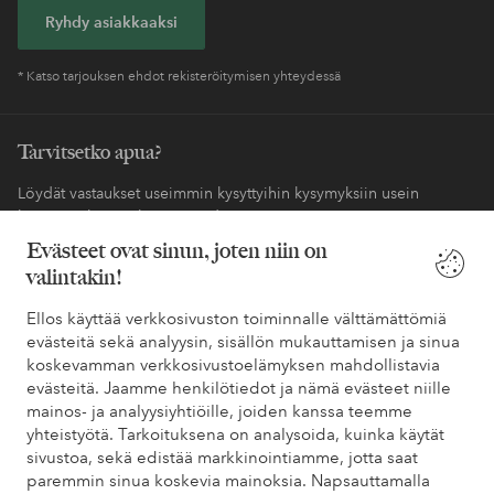
Ryhdy asiakkaaksi
* Katso tarjouksen ehdot rekisteröitymisen yhteydessä
Tarvitsetko apua?
Löydät vastaukset useimmin kysyttyihin kysymyksiin usein
kysytyistä kysymyksistä. Löydät myös tietoa siitä, miten voit ottaa
meihin yhteyttä.
Evästeet ovat sinun, joten niin on
valintakin!
Asiakaspalvelu
Tilaukset
Maksutavat
Toim
Ellos käyttää verkkosivuston toiminnalle välttämättömiä
evästeitä sekä analyysin, sisällön mukauttamisen ja sinua
koskevamman verkkosivustoelämyksen mahdollistavia
Omat sivut
evästeitä. Jaamme henkilötiedot ja nämä evästeet niille
mainos- ja analyysiyhtiöille, joiden kanssa teemme
yhteistyötä. Tarkoituksena on analysoida, kuinka käytät
Tietoa Elloksesta
sivustoa, sekä edistää markkinointiamme, jotta saat
paremmin sinua koskevia mainoksia. Napsauttamalla