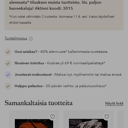
alennusta* tilauksen muista tuotteista. Sis. paljon
huonekaluja! Aktivoi koodi: 3015
*Kun ostat vähintään 2 tuotetta. Voimassa 11.8. asti. Katso täydelliset
ehdot kassalla.
Tuoteilmoitus
Uusi asiakas?
– 40% alennusta* kalleimmasta tuotteesta
Ilmainen toimitus
– Koskee yli 69 € normaalipaketteja*
Joustavat maksutavat
– Maksa nyt, myöhemmin tai maksa erissä
Helppo palautus
– 30 päivän vaihto- ja palautusoikeus*
Samankaltaisia tuotteita
Näytä lisää
Lisää
Lisää
suosikkeihin
suosikkeihin