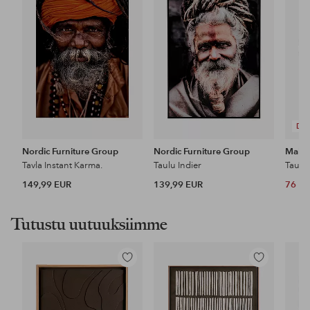
DE
Nordic Furniture Group
Nordic Furniture Group
Maler
Tavla Instant Karma.
Taulu Indier
Taulu
149,99 EUR
139,99 EUR
76 E
Tutustu uutuuksiimme
Lisää
Lisää
suosikkeihin
suosikkeihin