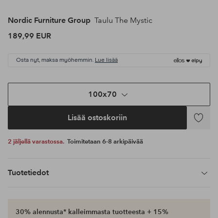
Nordic Furniture Group
Taulu The Mystic
189,99 EUR
Osta nyt, maksa myöhemmin.
Lue lisää
100x70
Lisää ostoskoriin
Lisää
suosikke
2 jäljellä varastossa.
Toimitetaan 6-8 arkipäivää
Tuotetiedot
30% alennusta* kalleimmasta tuotteesta + 15%