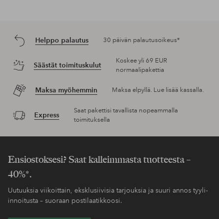
Helppo palautus
30 päivän palautusoikeus*
Koskee yli 69 EUR
Säästät toimituskulut
normaalipakettia
Maksa myöhemmin
Maksa elpyllä. Lue lisää kassalla.
Saat pakettisi tavallista nopeammalla
Express
toimituksella
Ensiostoksesi? Saat kalleimmasta tuotteesta –
40%*.
Uutuuksia viikoittain, eksklusiivisia tarjouksia ja suuri annos tyyli-
innoitusta – suoraan postilaatikkoosi.