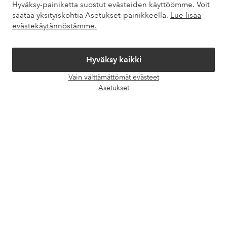
Hyväksy-painiketta suostut evästeiden käyttöömme. Voit
Palvelumme
säätää yksityiskohtia Asetukset-painikkeella.
Lue lisää
evästekäytännöstämme.
Ehdot
Hyväksy kaikki
Ystävät
Vain välttämättömät evästeet
Avaa
Asetukset
chat-
laati
Turvalliset maksut – maksa nyt tai erissä
Haluatko tietää
lisää maksuvaihtoehdoistamme
?
elpy
elpy
Suomi - Valitse maa
Facebook
Instagram
Pinterest
Youtube