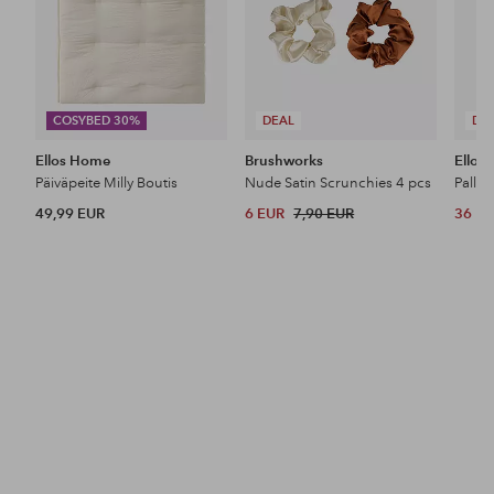
COSYBED 30%
DEAL
DE
Ellos Home
Brushworks
Ellos 
Päiväpeite Milly Boutis
Nude Satin Scrunchies 4 pcs
49,99 EUR
6 EUR
7,90 EUR
36 E