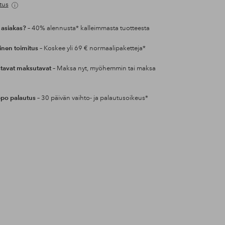
tus
 asiakas?
– 40% alennusta* kalleimmasta tuotteesta
inen toimitus
– Koskee yli 69 € normaalipaketteja*
tavat maksutavat
– Maksa nyt, myöhemmin tai maksa
po palautus
– 30 päivän vaihto- ja palautusoikeus*