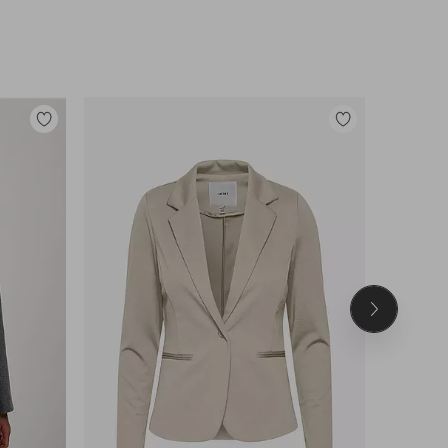
Lisää
Lisää
suosikkeihin
suosikkeihin
Seuraava
tuote