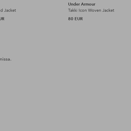
Under Armour
ud Jacket
Takki Icon Woven Jacket
UR
80 EUR
missa.
man
Julkaissut
ellosofficial
Julkaissut
ellosofficial
Julkaissut
ellosofficial