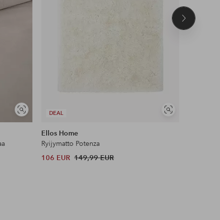
Seuraava
tuote
UUTUUS!
Näytä
Näytä
DEAL
DEAL
samankaltaisia
samankaltaisia
Ellos Home
Name it
aa
Ryijymatto Potenza
Leggingsi
106 EUR
149,99 EUR
12 EUR