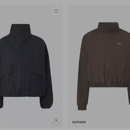
Lisää
suosikkeihin
Näytä
UUTUUS!
samankaltaisia