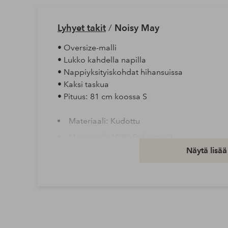
Lyhyet takit
/
Noisy May
• Oversize-malli
• Lukko kahdella napilla
• Nappiyksityiskohdat hihansuissa
• Kaksi taskua
• Pituus: 81 cm koossa S
Materiaali: Kudottu
Materiaali: 100% Polyesteriä
Näytä lisää
Istuvuus: Regular
Peseminen: Ei vesipesua
Hihan pituus: Pitkät hihat
Tuotenumero: 2105963-02-XS