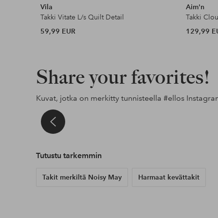
Vila
Aim'n
Takki Vitate L/s Quilt Detail
Takki Clo
59,99 EUR
129,99 E
Share your favorites!
Kuvat, jotka on merkitty tunnisteella
#ellos
Instagra
t
Julkaissut
byeamy
Julkaissut
iris.poldervaart
Julkaissut
sarabider
Tutustu tarkemmin
Takit merkiltä Noisy May
Harmaat kevättakit