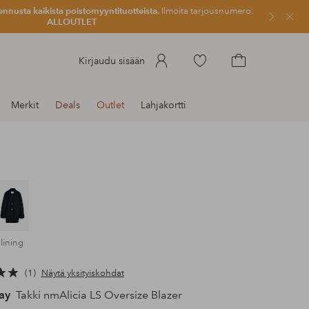
ennusta kaikista poistomyyntituotteista.
Ilmoita tarjousnumero:
Sulje
ALLOUTLET
Siirry
Kirjaudu sisään
merkittyihin
Siirry
suosikkituotteisiin
ostoskoriin
Merkit
Deals
Outlet
Lahjakortti
 lining
1
Näytä yksityiskohdat
ay
Takki nmAlicia LS Oversize Blazer