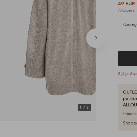
49 EUR
Alkuperäi
Osta ny
Seuraava
tuote
2 jäljellä
OUTLET
poisto
ALLOU
1
/
2
*Koskee 
Shoppa