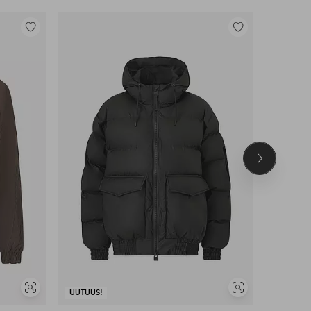
Lisää
Lisää
suosikkeihin
suosikkeihin
Seuraava
tuote
Näytä
Näytä
UUTUUS!
UUTUUS!
samankaltaisia
samankaltaisia