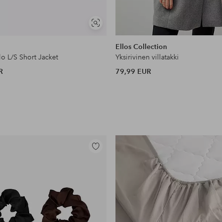
Näytä
samankaltaisia
Ellos Collection
lo L/S Short Jacket
Yksirivinen villatakki
R
79,99 EUR
Lisää
suosikkeihin