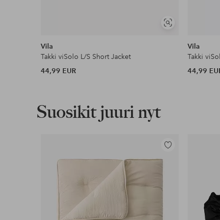
Näytä
samankaltaisia
Vila
Vila
Takki viSolo L/S Short Jacket
Takki viSo
44,99 EUR
44,99 EU
Suosikit juuri nyt
Lisää
suosikkeihin