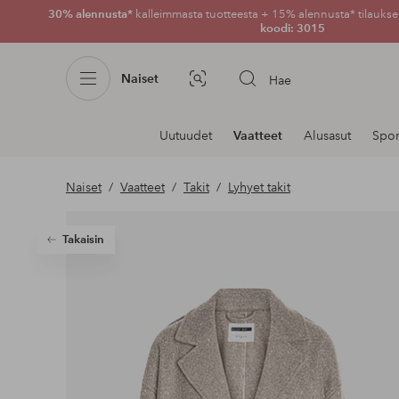
30% alennusta*
kalleimmasta tuotteesta + 15% alennusta* tilauksen
koodi: 3015
Naiset
Hae
Kuvahaku
Navigointi
Uutuudet
Vaatteet
Alusasut
Spor
osastoilla
Naiset
Vaatteet
Takit
Lyhyet takit
Takaisin