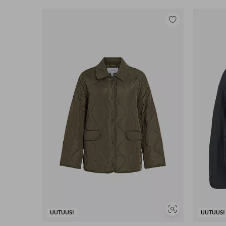
Lisää
suosikkeihin
Näytä
UUTUUS!
UUTUUS!
samankaltaisia