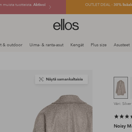
 muista tuotteista.
Aktivoi
OUTLET DEAL -
30% lisäal
Ellos-
logo
–
siirry
t & outdoor
Uima- & ranta-asut
Kengät
Plus size
Asusteet
aloitussivulle
Näytä samankaltaisia
Väri: Silver
Noisy M