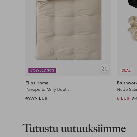
Näytä
COSYBED 30%
DEAL
samankaltaisia
Ellos Home
Brushwor
Päiväpeite Milly Boutis
Nude Sati
49,99 EUR
6 EUR
7,
Tutustu uutuuksiimme