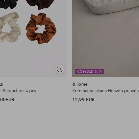
Näytä
COSYBED 30%
samankaltaisia
ks
&Home
n Scrunchies 4 pcs
Kuminauhalakana Heaven puuvill
90 EUR
12,99 EUR