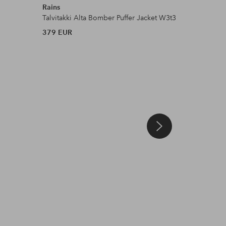
Rains
Didrikson
Talvitakki Alta Bomber Puffer Jacket W3t3
Parka Nea
379 EUR
260 EUR
Julkaissut
ellosofficial
Julkaissut
ellosofficial
Julkaissut
ellosofficial