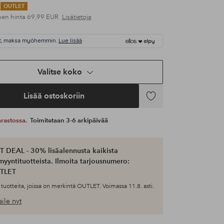
OUTLET
nen hinta
69,99 EUR
Lisätietoja
t, maksa myöhemmin.
Lue lisää
Valitse koko
Lisää ostoskoriin
Lisää
suosikkeihin
 varastossa.
Toimitetaan 3-6 arkipäivää
 DEAL - 30% lisäalennusta kaikista
myyntituotteista. Ilmoita tarjousnumero:
TLET
tuotteita, joissa on merkintä OUTLET. Voimassa 11.8. asti.
ile nyt