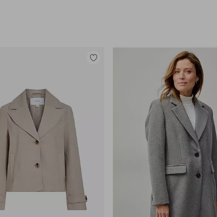
Lisää
suosikkeihin