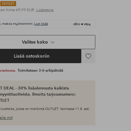
OUTLET
nen hinta
69,99 EUR
Lisätietoja
t, maksa myöhemmin.
Lue lisää
Valitse koko
Lisää ostoskoriin
Lisää
suosikkeihin
 varastossa.
Toimitetaan 3-6 arkipäivää
 DEAL - 30% lisäalennusta kaikista
myyntituotteista. Ilmoita tarjousnumero:
TLET
tuotteita, joissa on merkintä OUTLET. Voimassa 11.8. asti.
ile nyt