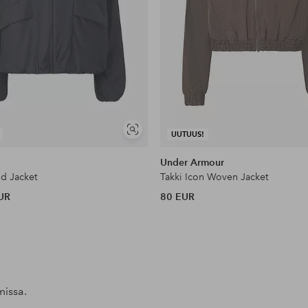
Näytä
UUTUUS!
samankaltaisia
Under Armour
ud Jacket
Takki Icon Woven Jacket
UR
80 EUR
missa.