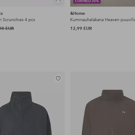
Näytä
COSYBED 30%
samankaltaisia
ks
&Home
n Scrunchies 4 pcs
Kuminauhalakana Heaven puuvill
90 EUR
12,99 EUR
Lisää
suosikkeihin