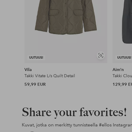
Näytä
UUTUUS!
UUTUUS!
samankaltaisia
Vila
Aim'n
Takki Vitate L/s Quilt Detail
Takki Clo
59,99 EUR
129,99 E
Share your favorites!
Kuvat, jotka on merkitty tunnisteella
#ellos
Instagra