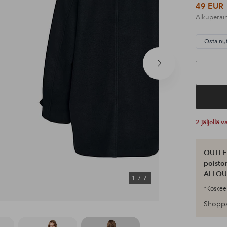
49 EUR
Alkuperäi
Osta ny
Seuraava
tuote
2 jäljellä
OUTLET
poisto
ALLOU
1
/
7
*Koskee 
Shoppa