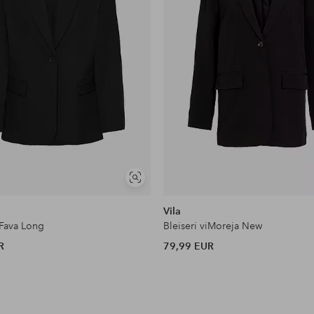
Näytä
samankaltaisia
Vila
hFava Long
Bleiseri viMoreja New
R
79,99 EUR