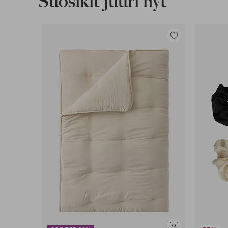
Suosikit juuri nyt
Lisää
suosikkeihin