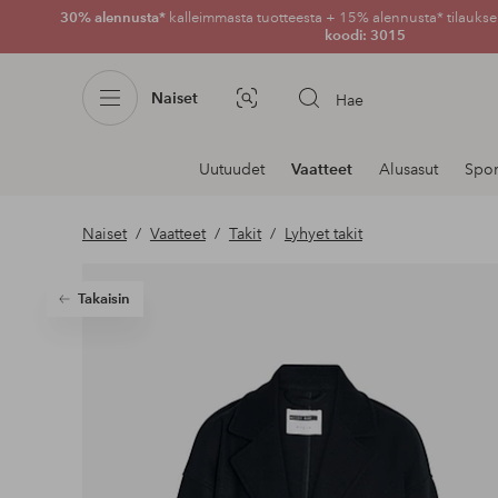
30% alennusta*
kalleimmasta tuotteesta + 15% alennusta* tilauksen
koodi: 3015
Naiset
Hae
Kuvahaku
Navigointi
Uutuudet
Vaatteet
Alusasut
Spor
osastoilla
Naiset
Vaatteet
Takit
Lyhyet takit
Takaisin