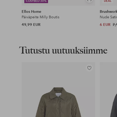
Näytä
COSYBED 30%
DEAL
samankaltaisia
Ellos Home
Brushwor
Päiväpeite Milly Boutis
Nude Sati
49,99 EUR
6 EUR
7,
Tutustu uutuuksiimme
Lisää
suosikkeihin