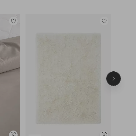
Lisää
Lisää
suosikkeihin
suosikkeihin
Seuraava
tuote
UUTUUS!