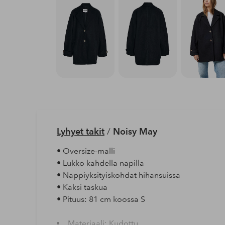
Lyhyet takit
/
Noisy May
• Oversize-malli
• Lukko kahdella napilla
• Nappiyksityiskohdat hihansuissa
• Kaksi taskua
• Pituus: 81 cm koossa S
Materiaali: Kudottu