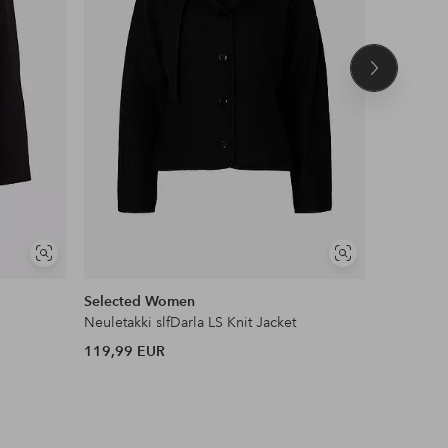
Seuraava
tuote
Näytä
Näytä
samankaltaisia
samankaltaisia
Selected Women
ICHI
Neuletakki slfDarla LS Knit Jacket
Bleiseri i
119,99 EUR
79,95 EU