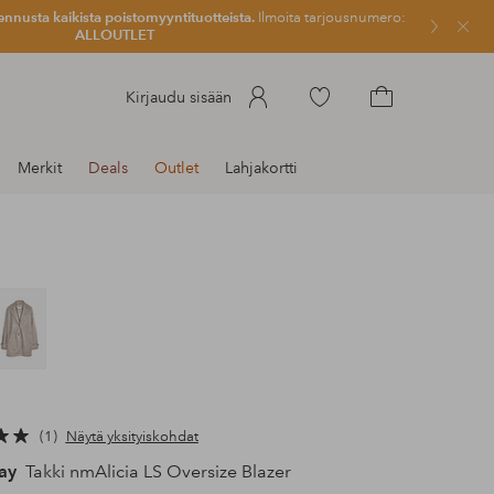
ennusta kaikista poistomyyntituotteista.
Ilmoita tarjousnumero:
Sulje
ALLOUTLET
Siirry
Kirjaudu sisään
merkittyihin
Siirry
suosikkituotteisiin
ostoskoriin
Merkit
Deals
Outlet
Lahjakortti
1
Näytä yksityiskohdat
ay
Takki nmAlicia LS Oversize Blazer