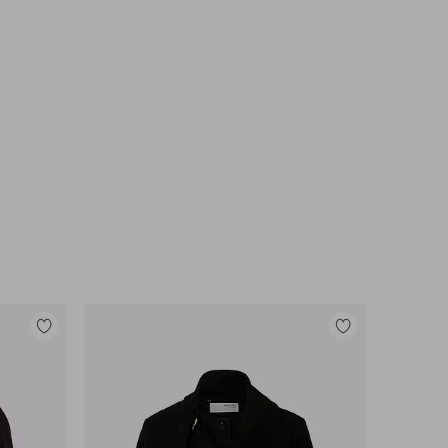
Lisää
Lisää
suosikkeihin
suosikkeihin