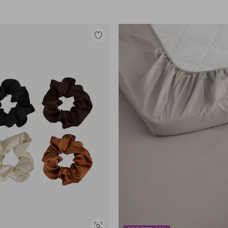
Lisää
suosikkeihin