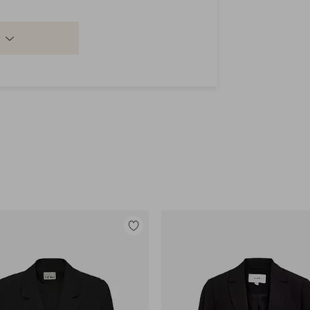
Lisää
suosikkeihin