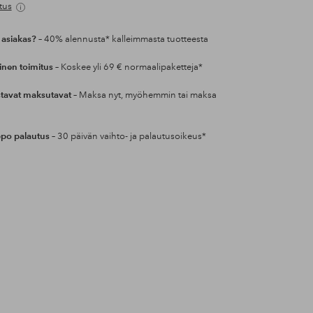
tus
 asiakas?
– 40% alennusta* kalleimmasta tuotteesta
inen toimitus
– Koskee yli 69 € normaalipaketteja*
tavat maksutavat
– Maksa nyt, myöhemmin tai maksa
po palautus
– 30 päivän vaihto- ja palautusoikeus*