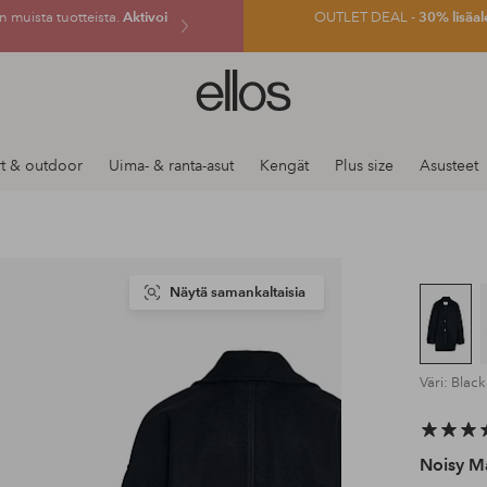
 muista tuotteista.
Aktivoi
OUTLET DEAL -
30% lisäal
Ellos-
logo
–
siirry
t & outdoor
Uima- & ranta-asut
Kengät
Plus size
Asusteet
aloitussivulle
Näytä samankaltaisia
Väri: Black
Noisy M