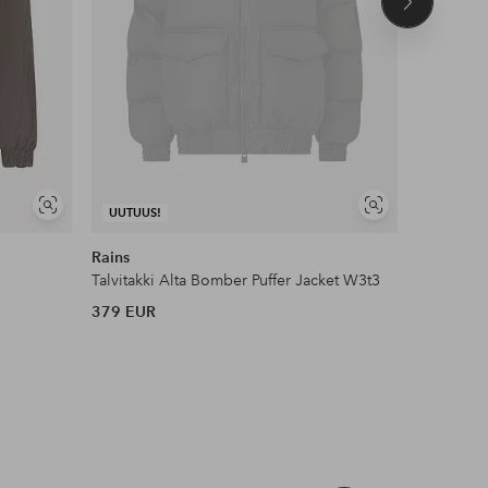
Seuraava
tuote
Näytä
Näytä
UUTUUS!
UUTUUS!
samankaltaisia
samankaltaisia
Rains
Didrikson
Talvitakki Alta Bomber Puffer Jacket W3t3
Parka Nea
379 EUR
260 EUR