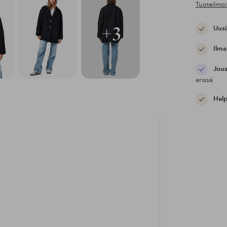
Tuoteilmoi
+3
Uusi
Ilma
Jous
erissä
Help