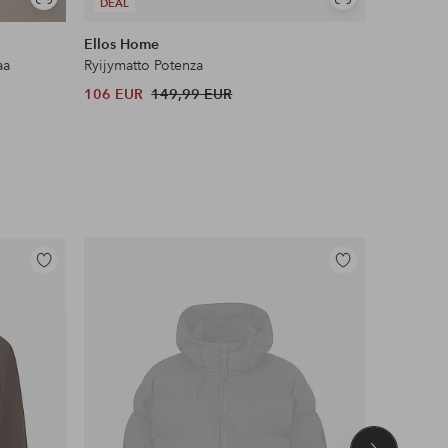
Näytä
Näytä
DEAL
DEAL
samankaltaisia
samankaltaisia
Ellos Home
Name it
aa
Ryijymatto Potenza
Leggingsi
106 EUR
149,99 EUR
12 EUR
Lisää
Lisää
suosikkeihin
suosikkeihin