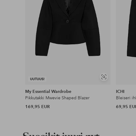
Edullisimmat maksutapamme
Lue lisää
Näytä
UUTUUS!
samankaltaisia
My Essential Wardrobe
ICHI
Pikkutakki Mwevie Shaped Blazer
Bleiseri i
169,95 EUR
69,95 EU