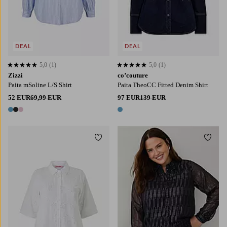
DEAL
DEAL
5,0
(1)
5,0
(1)
5,0 perustuen 1 arvosanaan
5,0 perustuen 1 arvosanaan
Zizzi
co’couture
Paita mSoline L/S Shirt
Paita TheoCC Fitted Denim Shirt
52 EUR
69,99 EUR
97 EUR
139 EUR
3 värejä
1 väri
Lisää suosikkeihin
Lisää
42/44
46/48
50/52
54/56
S
M
L
XL