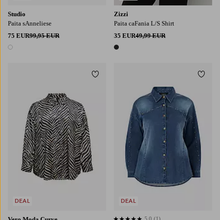
Studio
Zizzi
Paita sAnneliese
Paita caFania L/S Shirt
75 EUR
99,95 EUR
35 EUR
49,99 EUR
1 väri
1 väri
Lisää suosikkeihin
Lisää
42/44
46/48
50/52
54/56
DEAL
DEAL
Vero Moda Curve
5,0
(1)