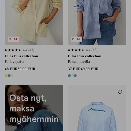
DEAL
DEAL
4,4
(43)
4,4
(17)
4,4 perustuen 43 arvosanaan
4,4 perustuen 17 arvosanaan
Ellos Plus collection
Ellos Plus collection
Pellavapaita
Paita puuvilla
48 EUR
59,99 EUR
37 EUR
49,99 EUR
3 värejä
3 värejä
Lisää