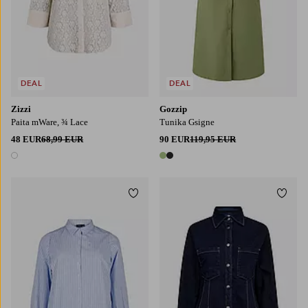
DEAL
DEAL
Zizzi
Gozzip
Paita mWare, ¾ Lace
Tunika Gsigne
48 EUR
68,99 EUR
90 EUR
119,95 EUR
1 väri
2 värejä
Lisää suosikkeihin
Lisää
S
M
L
XL
XS
S
M
L
XL