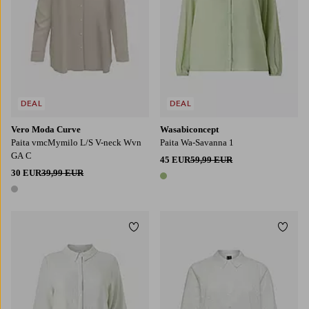
DEAL
DEAL
Vero Moda Curve
Wasabiconcept
Paita vmcMymilo L/S V-neck Wvn
Paita Wa-Savanna 1
GA C
45 EUR
59,99 EUR
30 EUR
39,99 EUR
1 väri
1 väri
Lisää suosikkeihin
Lisää
44
46/48
50/52
54/56
42
44
46
48
50