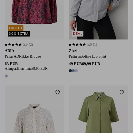
OUTLET
30% EXTRA
DEAL
5,0
(2)
5,0
(1)
5,0 perustuen 2 arvosanaan
5,0 perustuen 1 arvosanaan
ADIA
Zizzi
Paita ADRikke Blouse
Paita mSoline L/S Shirt
63 EUR
49 EUR
69,99 EUR
Alkuperäinen hinta
89,95 EUR
3 värejä
1 väri
Lisää suosikkeihin
Lisää
S
M
L
XL
S
M
L
XL