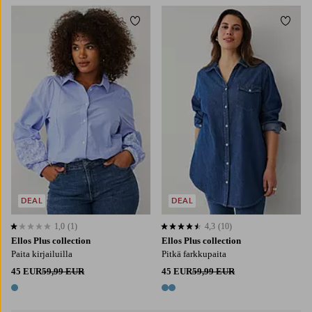
Lisää suosikkeihin
Lisää
L
XL
2XL
3XL
4XL
L
XL
2XL
3XL
4XL
DEAL
DEAL
1,0
(1)
4,3
(10)
1,0 perustuen 1 arvosanaan
4,3 perustuen 10 arvosanaan
Ellos Plus collection
Ellos Plus collection
Paita kirjailuilla
Pitkä farkkupaita
45 EUR
59,99 EUR
45 EUR
59,99 EUR
1 väri
2 värejä