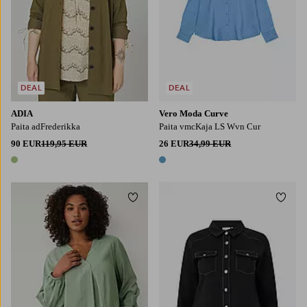
DEAL
DEAL
ADIA
Vero Moda Curve
Paita adFrederikka
Paita vmcKaja LS Wvn Cur
90 EUR
119,95 EUR
26 EUR
34,99 EUR
1 väri
1 väri
Lisää suosikkeihin
Lisää
42/44
46/48
50/52
54/56
58/60