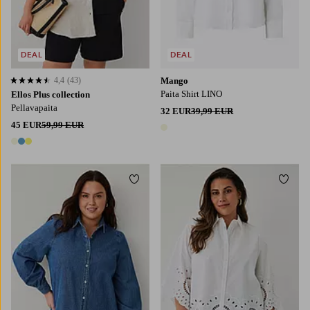
DEAL
DEAL
4,4
(43)
Mango
4,4 perustuen 43 arvosanaan
Paita Shirt LINO
Ellos Plus collection
Pellavapaita
32 EUR
39,99 EUR
45 EUR
59,99 EUR
1 väri
3 värejä
Lisää suosikkeihin
Lisää
L
XL
2XL
3XL
4XL
L
XL
2XL
3XL
4XL