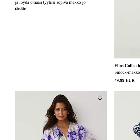
ja löydä omaan tyyliisi sopiva mekko jo
tänään!
Ellos Collect
Smock-mekko 
49,99 EUR
Lisää suosikkeihin
XS
S
M
L
XL
XS
S
M
L
XL