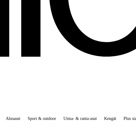
Alusasut
Sport & outdoor
Uima- & ranta-asut
Kengät
Plus si