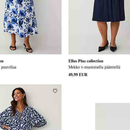
ion
Ellos Plus collection
puuvillaa
Mekko v-muotoisella pääntiellä
49,99 EUR
Lisää suosikkeihin
XS
S
M
L
XL