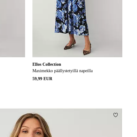
Ellos Collection
Maximekko päällystetyillä napeilla
59,99 EUR
Lisää suos