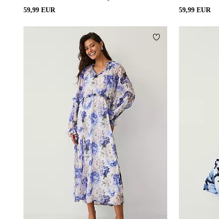
59,99 EUR
59,99 EUR
Lisää suosikkeihin
XS
S
M
L
XL
XS
S
M
L
XL