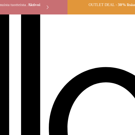
* tilauksen muista tuotteista.
Aktivoi
OUTLET DEAL -
30% lisäal