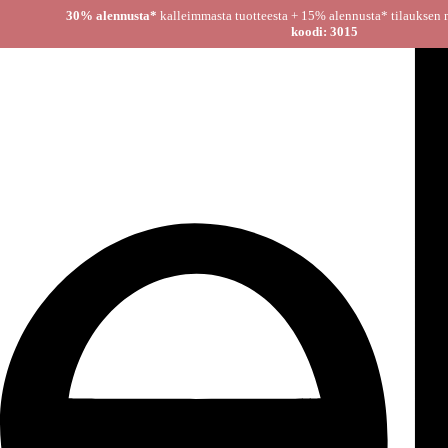
30% alennusta*
kalleimmasta tuotteesta + 15% alennusta
koodi: 3015