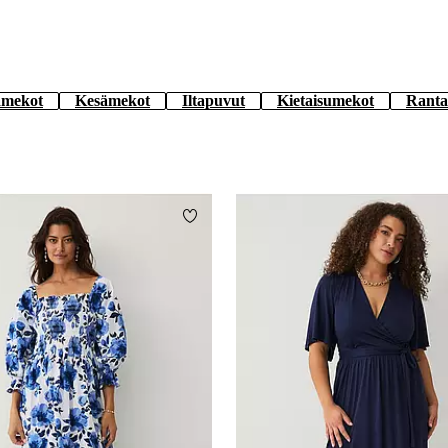
amekot
Kesämekot
Iltapuvut
Kietaisumekot
Ranta
Lisää suosikkeihin
L
XL
2XL
3XL
4XL