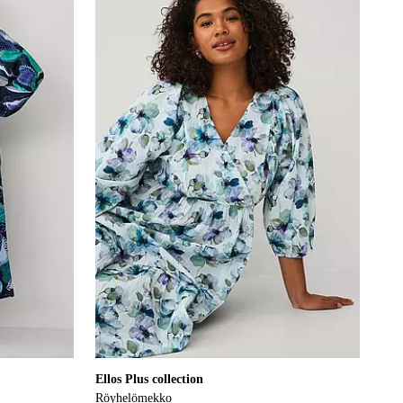
L
XL
2XL
3XL
4XL
Ellos Plus collection
Röyhelömekko