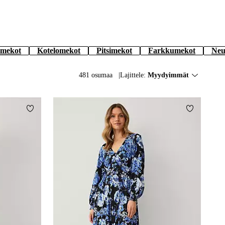
mekot
Kotelomekot
Pitsimekot
Farkkumekot
Neu
481 osumaa
Lajittele:
Myydyimmät
Lisää suosikkeihin
Lisää suos