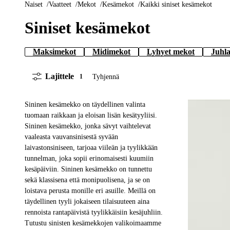
Naiset
Vaatteet
Mekot
Kesämekot
Kaikki siniset kesämekot
Siniset kesämekot
Maksimekot
Midimekot
Lyhyet mekot
Juhl
Lajittele
Tyhjennä
1
Sininen kesämekko on täydellinen valinta
tuomaan raikkaan ja eloisan lisän kesätyyliisi.
Sininen kesämekko, jonka sävyt vaihtelevat
vaaleasta vauvansinisestä syvään
XS
S
M
L
XL
laivastonsiniseen, tarjoaa viileän ja tyylikkään
tunnelman, joka sopii erinomaisesti kuumiin
kesäpäiviin. Sininen kesämekko on tunnettu
sekä klassisena että monipuolisena, ja se on
loistava perusta monille eri asuille. Meillä on
täydellinen tyyli jokaiseen tilaisuuteen aina
rennoista rantapäivistä tyylikkäisiin kesäjuhliin.
Tutustu sinisten kesämekkojen valikoimaamme