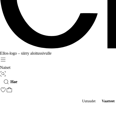
Ellos-logo – siirry aloitussivulle
Menu
Naiset
Kuvahaku
Hae
Siirry merkittyihin suosikkituotteisiin
Siirry ostoskoriin
Uutuudet
Vaatteet