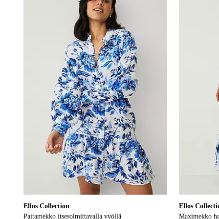
XS
S
M
L
XL
XS
S
M
L
XL
Ellos Collection
Ellos Collect
Paitamekko itsesolmittavalla vyöllä
Maximekko hal