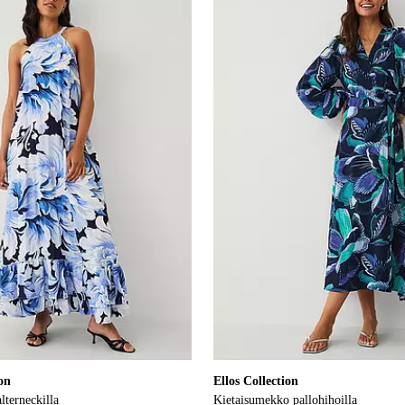
XS
S
M
L
XL
ion
Ellos Collection
terneckilla
Kietaisumekko pallohihoilla