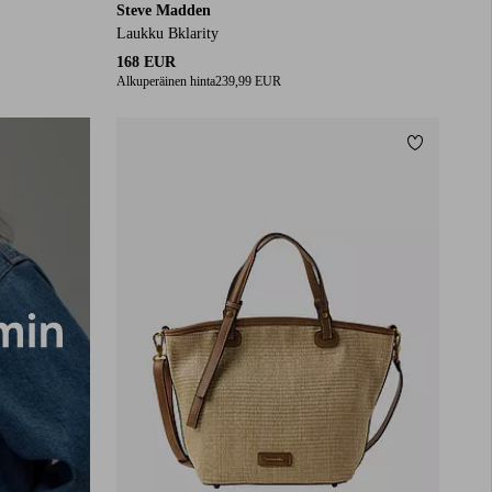
Steve Madden
Laukku Bklarity
168 EUR
Alkuperäinen hinta
239,99 EUR
Lisää suos