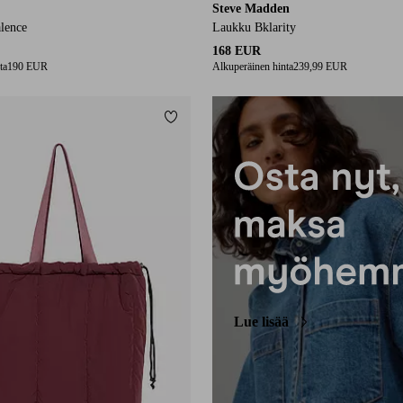
Steve Madden
lence
Laukku Bklarity
168 EUR
ta
190 EUR
Alkuperäinen hinta
239,99 EUR
Lisää suosikkeihin
Lue lisää