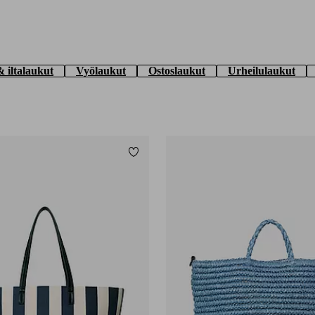
 iltalaukut
Vyölaukut
Ostoslaukut
Urheilulaukut
Lisää suosikkeihin