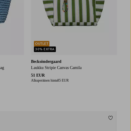
OUTLET
30% EXTRA
Becksöndergaard
Bag
Laukku Stripie Canvas Camila
51 EUR
Alkuperäinen hinta
85 EUR
Lisää suos