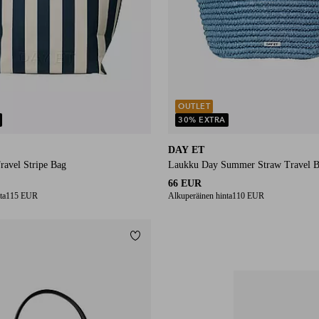
OUTLET
30% EXTRA
DAY ET
avel Stripe Bag
Laukku Day Summer Straw Travel 
66 EUR
ta
115 EUR
Alkuperäinen hinta
110 EUR
Lisää suosikkeihin