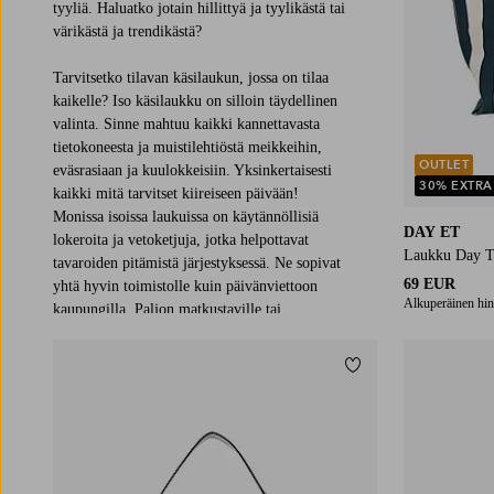
tyyliä. Haluatko jotain hillittyä ja tyylikästä tai
värikästä ja trendikästä?
Tarvitsetko tilavan käsilaukun, jossa on tilaa
kaikelle? Iso käsilaukku on silloin täydellinen
valinta. Sinne mahtuu kaikki kannettavasta
tietokoneesta ja muistilehtiöstä meikkeihin,
OUTLET
eväsrasiaan ja kuulokkeisiin. Yksinkertaisesti
30% EXTRA
kaikki mitä tarvitset kiireiseen päivään!
Monissa isoissa laukuissa on käytännöllisiä
DAY ET
lokeroita ja vetoketjuja, jotka helpottavat
Laukku Day Tr
tavaroiden pitämistä järjestyksessä. Ne sopivat
69 EUR
yhtä hyvin toimistolle kuin päivänviettoon
Alkuperäinen hin
kaupungilla. Paljon matkustaville tai
työmatkalaisille iso laukku on erinomainen
valinta. Se toimii hyvin myös ostos- tai
Lisää suosikkeihin
viikonloppulaukkuna – monipuolisuutta
parhaimmillaan! Niinä päivinä, kun et halua
kantaa paljon tavaraa, pieni naisten käsilaukku
on täydellinen. Erityisesti illanvietoissa ulkona,
illallisilla tai päivinä, jolloin haluat ottaa