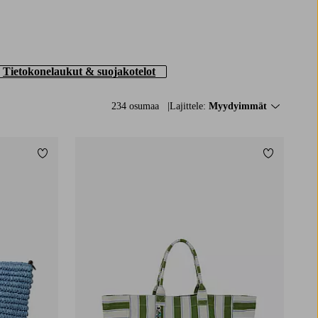
Tietokonelaukut & suojakotelot
234 osumaa
Lajittele:
Myydyimmät
Lisää suosikkeihin
Lisää suos