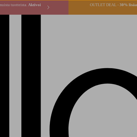
* tilauksen muista tuotteista.
Aktivoi
OUTLET DEAL -
30% lisäal