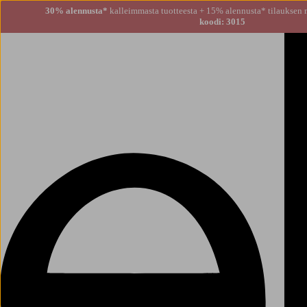
30% alennusta*
kalleimmasta tuotteesta + 15% alennusta
koodi: 3015