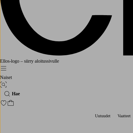
Ellos-logo – siirry aloitussivulle
Menu
Naiset
Kuvahaku
Hae
Siirry merkittyihin suosikkituotteisiin
Siirry ostoskoriin
Uutuudet
Vaatteet