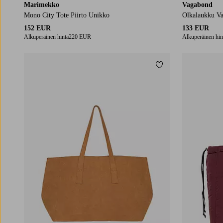
Marimekko
Vagabond
Mono City Tote Piirto Unikko
Olkalaukku Va
152 EUR
133 EUR
Alkuperäinen hinta
220 EUR
Alkuperäinen hin
Lisää suosikkeihin