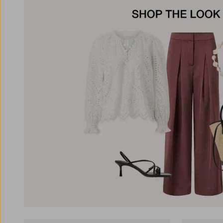
joista voit valita mieleisesi. Mikäli sinulla on
useita laukkuja, on etuna myös se, että voit
valita laukun vuodenajan mukaan. Kesällä
saatat mieluiten käyttää vaaleansävyistä tai
luonnonmateriaaleista, kuten kanvaasista ja
niinistä, valmistettua laukkua. Syksy taas
puolestaan tuo tullessaan laukkuja tummissa
väreissä ja kestävissä materiaaleissa, kuten
nahka tai mokkanahka. Haluatko laukun, joka
erottuu muista? Panosta struktuuriin,
ketjuyksityiskohtiin tai jännittävästä
materiaalista valmistettuun laukkuun. Meiltä
löydät kaikkea tyylikkäistä nahkaisista malleista
sporttisiin kangaslaukkuihin, jotakin jokaiseen
makuun ja tarpeeseen! Tutustu laajaan
valikoimaamme ja löydä seuraava käsilaukkusi
– etsitpä sitten suurta käsilaukkua töihin tai
pientä käsilaukkua iltaan. Meiltä löydät kaikkea
klassisista suosikeista uusimpiin trendeihin.