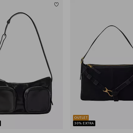
Lisää suosikkeihin
OUTLET
30% EXTRA