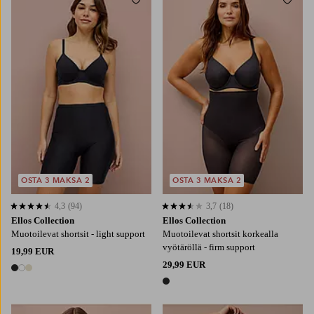
Lisää suosikkeihin
Lisää
38/40
42/44
46/48
50/52
54/56
S
M
L
XL
2XL
OSTA 3 MAKSA 2
OSTA 3 MAKSA 2
4,3
(94)
3,7
(18)
4,3 perustuen 94 arvosanaan
3,7 perustuen 18 arvosanaan
Ellos Collection
Ellos Collection
Muotoilevat shortsit - light support
Muotoilevat shortsit korkealla
vyötäröllä - firm support
19,99 EUR
29,99 EUR
3 värejä
1 väri