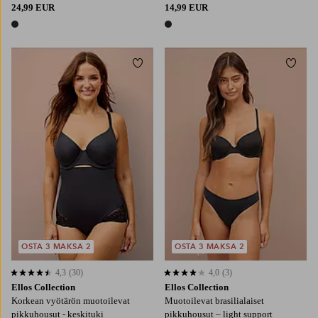
24,99 EUR
14,99 EUR
1 väri
1 väri
Lisää suosikkeihin
Lisää
S
M
L
XL
2XL
34/36
38/40
42/44
46/48
50/52
OSTA 3 MAKSA 2
OSTA 3 MAKSA 2
4,3
(30)
4,0
(3)
4,3 perustuen 30 arvosanaan
4,0 perustuen 3 arvosanaan
Ellos Collection
Ellos Collection
Korkean vyötärön muotoilevat
Muotoilevat brasilialaiset
pikkuhousut - keskituki
pikkuhousut – light support