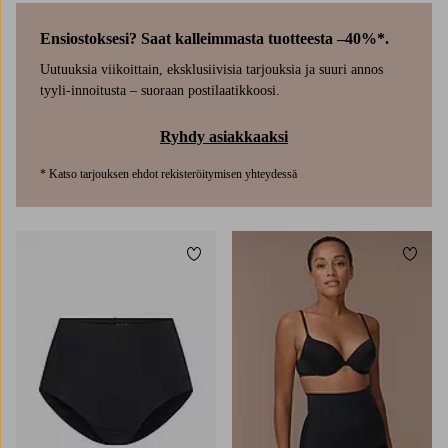
Ensiostoksesi? Saat kalleimmasta tuotteesta –40%*.
Uutuuksia viikoittain, eksklusiivisia tarjouksia ja suuri annos
tyyli-innoitusta – suoraan postilaatikkoosi.
Ryhdy asiakkaaksi
* Katso tarjouksen ehdot rekisteröitymisen yhteydessä
Lisää suosikkeihin
Lisää
S
M
L
XL
2XL