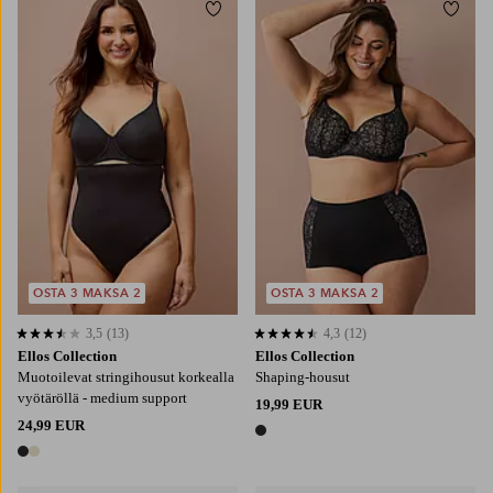
Lisää suosikkeihin
Lisää
S
M
L
XL
2XL
OSTA 3 MAKSA 2
OSTA 3 MAKSA 2
3,5
(13)
4,3
(12)
3,5 perustuen 13 arvosanaan
4,3 perustuen 12 arvosanaan
Ellos Collection
Ellos Collection
Muotoilevat stringihousut korkealla
Shaping-housut
vyötäröllä - medium support
19,99 EUR
24,99 EUR
1 väri
2 värejä