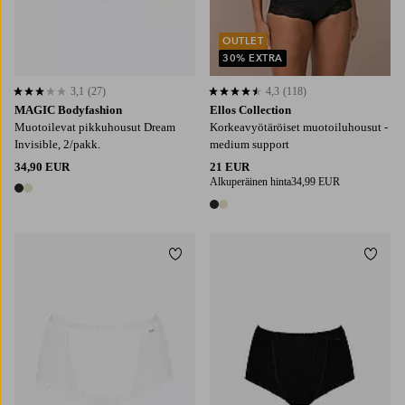
OUTLET
30% EXTRA
3,1
(27)
4,3
(118)
3,1 perustuen 27 arvosanaan
4,3 perustuen 118 arvosanaan
MAGIC Bodyfashion
Ellos Collection
Muotoilevat pikkuhousut Dream
Korkeavyötäröiset muotoiluhousut -
Invisible, 2/pakk.
medium support
34,90 EUR
21 EUR
Alkuperäinen hinta
34,99 EUR
2 värejä
2 värejä
Lisää suosikkeihin
Lisää