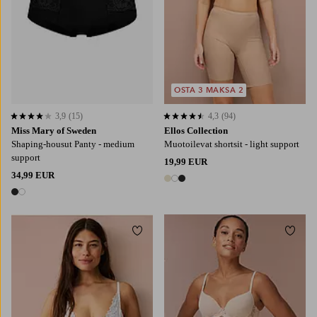
OSTA 3 MAKSA 2
3,9
(15)
4,3
(94)
3,9 perustuen 15 arvosanaan
4,3 perustuen 94 arvosanaan
Miss Mary of Sweden
Ellos Collection
Shaping-housut Panty - medium
Muotoilevat shortsit - light support
support
19,99 EUR
34,99 EUR
3 värejä
2 värejä
Lisää suosikkeihin
Lisää
38/40
42/44
46/48
50/52
54/56