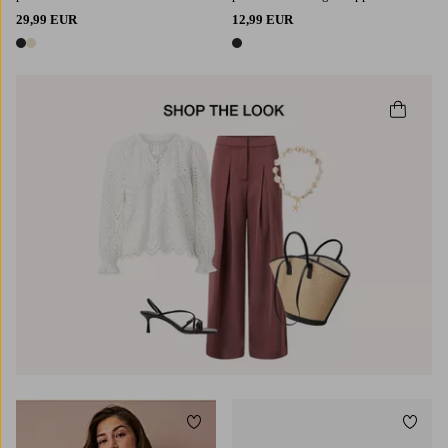
29,99 EUR
12,99 EUR
2 värejä
1 väri
Lisää suosikkeihin
Lisää