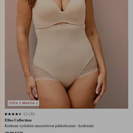
OSTA 3 MAKSA 2
4,3
(30)
4,3 perustuen 30 arvosanaan
Ellos Collection
Korkean vyötärön muotoilevat pikkuhousut - keskituki