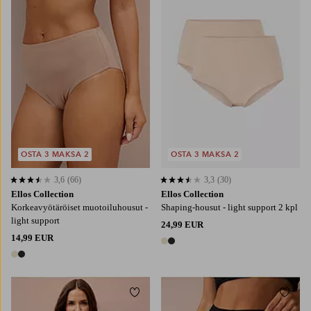
34/36
38/40
42/44
46/48
50/52
XS
S
M
L
XL
OSTA 3 MAKSA 2
OSTA 3 MAKSA 2
3,6
(66)
3,3
(30)
3,6 perustuen 66 arvosanaan
3,3 perustuen 30 arvosanaan
Ellos Collection
Ellos Collection
Korkeavyötäröiset muotoiluhousut -
Shaping-housut - light support 2 kpl
light support
24,99 EUR
14,99 EUR
2 värejä
2 värejä
Lisää suosikkeihin
Lisää