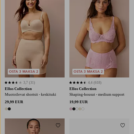
38/40
42/44
46/48
50/52
54/56
OSTA 3 MAKSA 2
OSTA 3 MAKSA 2
3,7
(31)
4,4
(618)
3,7 perustuen 31 arvosanaan
4,4 perustuen 618 arvosanaan
Ellos Collection
Ellos Collection
Muotoilevat shortsit - keskituki
Shaping-housut - medium support
29,99 EUR
19,99 EUR
2 värejä
5 värejä
Lisää suosikkeihin
Lisää