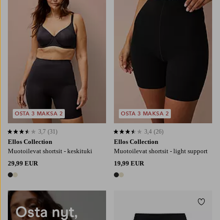
XS
S
M
L
XL
OSTA 3 MAKSA 2
OSTA 3 MAKSA 2
3,7
(31)
3,4
(26)
3,7 perustuen 31 arvosanaan
3,4 perustuen 26 arvosanaan
Ellos Collection
Ellos Collection
Muotoilevat shortsit - keskituki
Muotoilevat shortsit - light support
29,99 EUR
19,99 EUR
2 värejä
2 värejä
Lisää