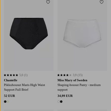
Lisää suosikkeihin
Lisää
5,0
(1)
3,9
(15)
5,0 perustuen 1 arvosanaan
3,9 perustuen 15 arvosanaan
Chantelle
Miss Mary of Sweden
Pikkuhousut Maris High Waist
Shaping-housut Panty - medium
Support Full Brief
support
52 EUR
34,99 EUR
2 värejä
2 värejä