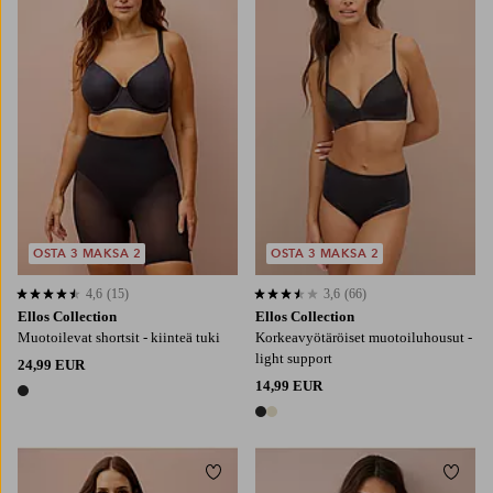
S
M
L
XL
2XL
34/36
38/40
42/44
46/48
50/52
OSTA 3 MAKSA 2
OSTA 3 MAKSA 2
4,6
(15)
3,6
(66)
4,6 perustuen 15 arvosanaan
3,6 perustuen 66 arvosanaan
Ellos Collection
Ellos Collection
Muotoilevat shortsit - kiinteä tuki
Korkeavyötäröiset muotoiluhousut -
light support
24,99 EUR
14,99 EUR
1 väri
2 värejä
Lisää suosikkeihin
Lisää