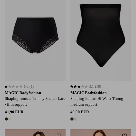
S
M
L
XL
2XL
S
M
L
XL
2XL
1,0
(1)
3,1
(10)
1,0 perustuen 1 arvosanaan
3,1 perustuen 10 arvosanaan
MAGIC Bodyfashion
MAGIC Bodyfashion
Shaping-housut Tummy Shaper Lace
Shaping-housut Hi Waist Thong -
- firm support
medium support
41,90 EUR
49,90 EUR
2 värejä
2 värejä