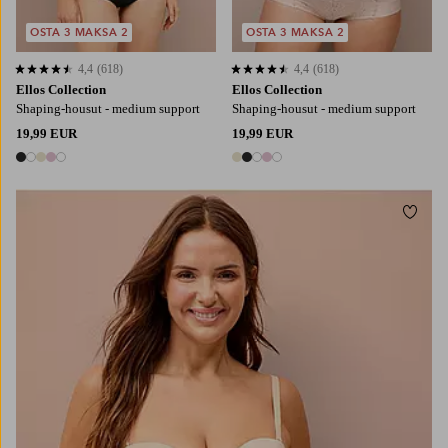
OSTA 3 MAKSA 2
OSTA 3 MAKSA 2
4,4
(618)
4,4
(618)
4,4 perustuen 618 arvosanaan
4,4 perustuen 618 arvosanaan
Ellos Collection
Ellos Collection
Shaping-housut - medium support
Shaping-housut - medium support
19,99 EUR
19,99 EUR
5 värejä
5 värejä
Lisää
S
M
L
XL
2XL