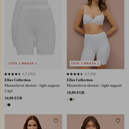
38/40
42/44
46/48
50/52
54/56
OSTA 3 MAKSA 2
OSTA 3 MAKSA 2
4,3
(182)
4,3
(94)
4,3 perustuen 182 arvosanaan
4,3 perustuen 94 arvosanaan
Ellos Collection
Ellos Collection
Muotoilevat shortsit - light support
Muotoilevat shortsit - light support
2 kpl
19,99 EUR
34,99 EUR
3 värejä
2 värejä
Lisää suosikkeihin
Lisää