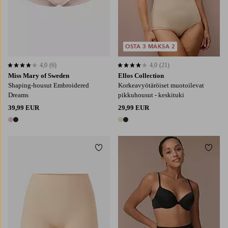
OSTA 3 MAKSA 2
4,0
(6)
4,0
(21)
4,0 perustuen 6 arvosanaan
4,0 perustuen 21 arvosanaan
Miss Mary of Sweden
Ellos Collection
Shaping-housut Embroidered
Korkeavyötäröiset muotoilevat
Dreams
pikkuhousut - keskituki
39,99 EUR
29,99 EUR
2 värejä
2 värejä
Lisää suosikkeihin
Lisää