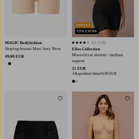
OUTLET
30% EXTRA
MAGIC Bodyfashion
4,1
(124)
4,1 perustuen 124 arvosanaan
Shaping-housut Maxi Sexy Short
Ellos Collection
Muotoilevat shortsit - medium
49,90 EUR
support
2 värejä
21 EUR
Alkuperäinen hinta
34,99 EUR
2 värejä
Lisää suosikkeihin
Lisää
38/40
42/44
46/48
50/52
54/56