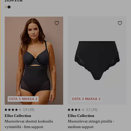
29,99 EUR
2 värejä
Lisää suosikkeihin
Lisää
S
M
L
XL
2XL
S
M
L
XL
2XL
OSTA 3 MAKSA 2
OSTA 3 MAKSA 2
3,9
(18)
3,5
(10)
3,9 perustuen 18 arvosanaan
3,5 perustuen 10 arvosanaan
Ellos Collection
Ellos Collection
Muotoilevat shortsit korkealla
Muotoilevat stringit pitsillä -
vyötäröllä - firm support
medium support