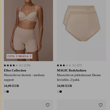
S
M
L
XL
2XL
OSTA 3 MAKSA 2
4,1
(124)
3,1
(27)
4,1 perustuen 124 arvosanaan
3,1 perustuen 27 arvosanaan
Ellos Collection
MAGIC Bodyfashion
Muotoilevat shortsit - medium
Muotoilevat pikkuhousut Dream
support
Invisible, 2/pakk.
34,99 EUR
34,90 EUR
2 värejä
2 värejä
Lisää suosikkeihin
Lisää