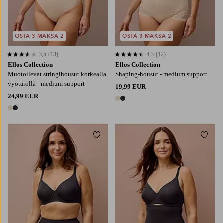
OSTA 3 MAKSA 2
OSTA 3 MAKSA 2
3,5
(13)
4,3
(12)
3,5 perustuen 13 arvosanaan
4,3 perustuen 12 arvosanaan
Ellos Collection
Ellos Collection
Muotoilevat stringihousut korkealla
Shaping-housut - medium support
vyötäröllä - medium support
19,99 EUR
24,99 EUR
2 värejä
2 värejä
Lisää suosikkeihin
Lisää