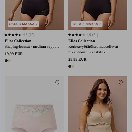
OSTA 3 MAKSA 2
OSTA 3 MAKSA 2
4,3
(12)
4,0
(21)
4,3 perustuen 12 arvosanaan
4,0 perustuen 21 arvosanaan
Ellos Collection
Ellos Collection
Shaping-housut - medium support
Korkeavyötäröiset muotoilevat
pikkuhousut - keskituki
19,99 EUR
29,99 EUR
2 värejä
2 värejä
Lisää suosikkeihin
Lisää