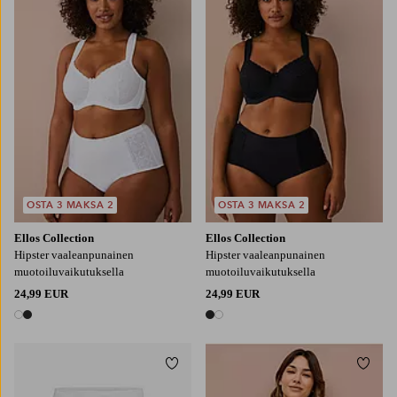
M
L
XL
2XL
M
L
XL
2XL
OSTA 3 MAKSA 2
OSTA 3 MAKSA 2
Ellos Collection
Ellos Collection
Hipster vaaleanpunainen
Hipster vaaleanpunainen
muotoiluvaikutuksella
muotoiluvaikutuksella
24,99 EUR
24,99 EUR
2 värejä
2 värejä
Lisää suosikkeihin
Lisää