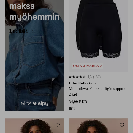
Lue lisää
OSTA 3 MAKSA 2
4,3
(182)
4,3 perustuen 182 arvosanaan
Ellos Collection
Muotoilevat shortsit - light support
2 kpl
34,99 EUR
2 värejä
Lisää suosikkeihin
Lisää