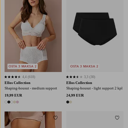
38/40
42/44
46/48
50/52
54/56
XS
S
M
L
XL
OSTA 3 MAKSA 2
OSTA 3 MAKSA 2
4,4
(618)
3,3
(30)
4,4 perustuen 618 arvosanaan
3,3 perustuen 30 arvosanaan
Ellos Collection
Ellos Collection
Shaping-housut - medium support
Shaping-housut - light support 2 kpl
19,99 EUR
24,99 EUR
5 värejä
2 värejä
Lisää suosikkeihin
Lisää