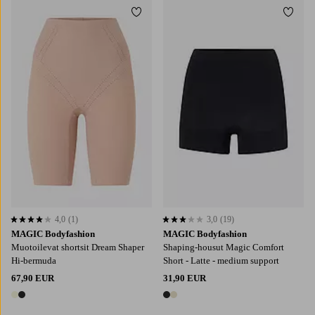
Lisää suosikkeihin
Lisää
S
M
L
XL
2XL
S
M
L
XL
2XL
4,0
(1)
3,0
(19)
4,0 perustuen 1 arvosanaan
3,0 perustuen 19 arvosanaan
MAGIC Bodyfashion
MAGIC Bodyfashion
Muotoilevat shortsit Dream Shaper
Shaping-housut Magic Comfort
Hi-bermuda
Short - Latte - medium support
67,90 EUR
31,90 EUR
2 värejä
2 värejä