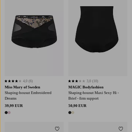
4,0
(6)
3,0
(10)
4,0 perustuen 6 arvosanaan
3,0 perustuen 10 arvosanaan
Miss Mary of Sweden
MAGIC Bodyfashion
Shaping-housut Embroidered
Shaping-housut Maxi Sexy Hi -
Dreams
Brief - firm support
39,99 EUR
50,90 EUR
2 värejä
2 värejä
Lisää suosikkeihin
Lisää