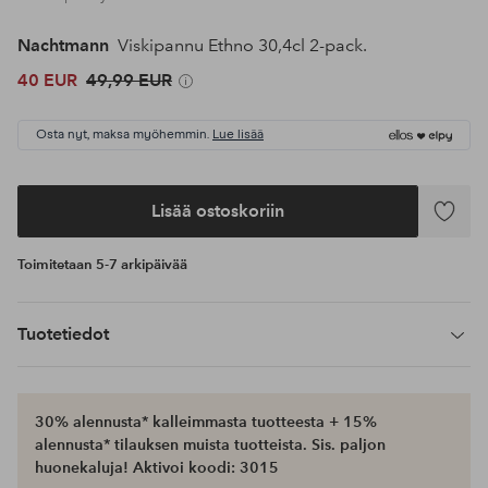
Nachtmann
Viskipannu Ethno 30,4cl 2-pack.
40 EUR
49,99 EUR
Osta nyt, maksa myöhemmin.
Lue lisää
Lisää ostoskoriin
Lisää
suosikke
Toimitetaan 5-7 arkipäivää
Tuotetiedot
30% alennusta* kalleimmasta tuotteesta + 15%
alennusta* tilauksen muista tuotteista. Sis. paljon
huonekaluja! Aktivoi koodi: 3015