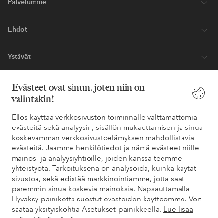
Palvelumme
Ehdot
Ystävät
Evästeet ovat sinun, joten niin on
valintakin!
Turvalliset maksut – maksa nyt tai erissä
Haluatko tietää
lisää maksuvaihtoehdoistamme
?
Ellos käyttää verkkosivuston toiminnalle välttämättömiä
evästeitä sekä analyysin, sisällön mukauttamisen ja sinua
elpy
elpy
koskevamman verkkosivustoelämyksen mahdollistavia
evästeitä. Jaamme henkilötiedot ja nämä evästeet niille
mainos- ja analyysiyhtiöille, joiden kanssa teemme
yhteistyötä. Tarkoituksena on analysoida, kuinka käytät
Suomi - Valitse maa
sivustoa, sekä edistää markkinointiamme, jotta saat
paremmin sinua koskevia mainoksia. Napsauttamalla
Hyväksy-painiketta suostut evästeiden käyttöömme. Voit
Facebook
Instagram
Pinterest
Youtube
säätää yksityiskohtia Asetukset-painikkeella.
Lue lisää