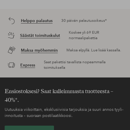
Helppo palautus
30 päivän palautusoikeus*
Koskee yli 69 EUR
Säästät toimituskulut
normaalipakettia
Maksa myöhemmin
Maksa elpyllä. Lue lisää kassalla.
Saat pakettisi tavallista nopeammalla
Express
toimituksella
Ensiostoksesi? Saat kalleimmasta tuotteesta –
40%*.
Uutuuksia viikoittain, eksklusiivisia tarjouksia ja suuri annos tyyli-
innoitusta – suoraan postilaatikkoosi.