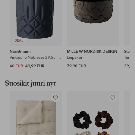
DEAL
Nachtmann
MiLLE W NORDISK DESIGN
Stelto
Viskipullo Noblesse 29,5cl 2-pack.
Leipäkori
40 EUR
49,99 EUR
79,90 EUR
39,95
Suosikit juuri nyt
Lisää
Lisää
suosikkeihin
suosikkeihin