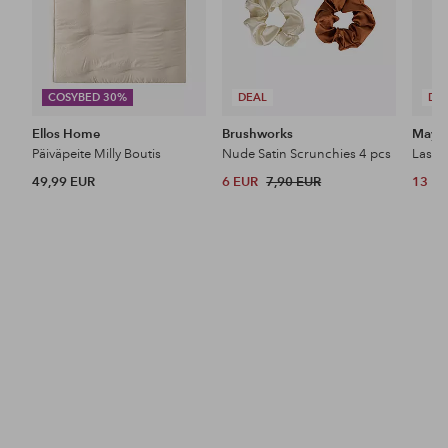
COSYBED 30%
DEAL
DE
Ellos Home
Brushworks
Maybe
Päiväpeite Milly Boutis
Nude Satin Scrunchies 4 pcs
49,99 EUR
6 EUR
7,90 EUR
13 E