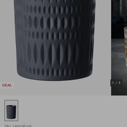
1
/
3
DEAL
Väri: Läpinäkyvä