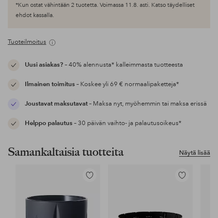
*Kun ostat vähintään 2 tuotetta. Voimassa 11.8. asti. Katso täydelliset
ehdot kassalla.
Tuoteilmoitus
Uusi asiakas?
– 40% alennusta* kalleimmasta tuotteesta
Ilmainen toimitus
– Koskee yli 69 € normaalipaketteja*
Joustavat maksutavat
– Maksa nyt, myöhemmin tai maksa erissä
Helppo palautus
– 30 päivän vaihto- ja palautusoikeus*
Samankaltaisia tuotteita
Näytä lisää
Lisää
Lisää
suosikkeihin
suosikkeihin