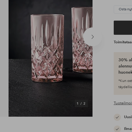
Osta ny
Seuraava
Toimiteta
tuote
30% al
alennus
huonek
*Kun ost
täydellis
Tuoteilmoi
1
/
2
Uusi
Ilma