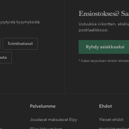
Ensiostoksesi? Sa
ysytyistä kysymyksistä.
Uutuuksia viikoittain, eksklu
postilaatikkoosi.
Toimitustavat
Ryhdy asiakkaaksi
uta
* Katso tarjouksen ehdot rekist
Palvelumme
Ehdot
Joustavat maksutavat Elpy
Yleiset ehdot
ta
Ellos Vakuutukset
Henkilötietokäy