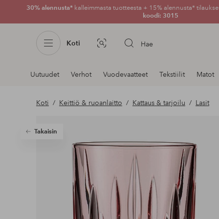
30% alennusta*
kalleimmasta tuotteesta + 15% alennusta* tilauksen
koodi: 3015
Koti
Hae
Kuvahaku
Navigointi
Uutuudet
Verhot
Vuodevaatteet
Tekstiilit
Matot
osastoilla
Koti
Keittiö & ruoanlaitto
Kattaus & tarjoilu
Lasit
Takaisin