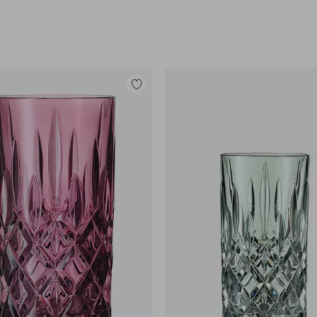
Lisää
suosikkeihin