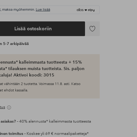
t, maksa myöhemmin.
Lue lisää
Lisää ostoskoriin
Lisää
suosikkeihin
an 5-7 arkipäivää
ennusta* kalleimmasta tuotteesta + 15%
ta* tilauksen muista tuotteista. Sis. paljon
aluja! Aktivoi koodi: 3015
at vähintään 2 tuotetta. Voimassa 11.8. asti. Katso
et ehdot kassalla.
tus
 asiakas?
– 40% alennusta* kalleimmasta tuotteesta
inen toimitus
– Koskee yli 69 € normaalipaketteja*