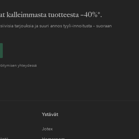
at kalleimmasta tuotteesta –40%*.
siivisia tarjouksia ja suuri annos tyyli-innoitusta – suoraan
eröitymisen yhteydessä
Ystävät
Jotex
täntö
Homeroom