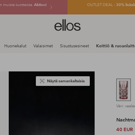
 muista tuotteista.
Aktivoi
OUTLET DEAL -
30% lisäal
Ellos-
logo
–
siirry
Huonekalut
Valaisimet
Sisustusesineet
Keittiö & ruoanlait
aloitussivulle
Näytä samankaltaisia
Väri: vaal
Nachtm
40 EUR