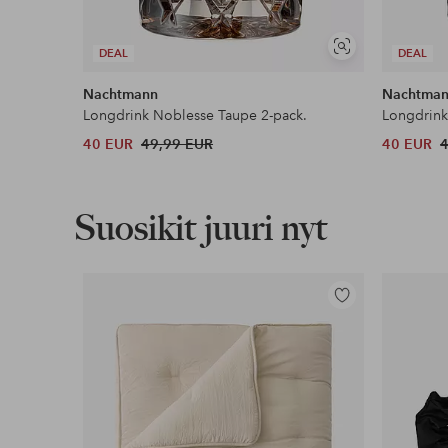
Näytä
DEAL
DEAL
samankaltaisia
Nachtmann
Nachtma
Longdrink Noblesse Taupe 2-pack.
Longdrink
40 EUR
49,99 EUR
40 EUR
Suosikit juuri nyt
Lisää
suosikkeihin