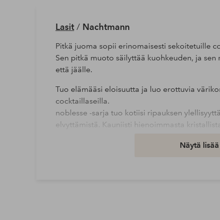
Lasit
/
Nachtmann
Pitkä juoma sopii erinomaisesti sekoitetuille coc
Sen pitkä muoto säilyttää kuohkeuden, ja sen r
että jäälle.
Tuo elämääsi eloisuutta ja luo erottuvia värikoro
cocktaillaseilla.
noblesse -sarja tuo kotiisi ripauksen ylellisyytt
elvyttämistä. Kauniisti hienoimmasta kristallist
kaikille, jotka haluavat tuoda uutta hohtoa koti
Näytä lisää
Leveys: 8 cm
Halkaisija: 8 cm
Korkeus: 15 cm
Pituus/syvyys: 8 cm