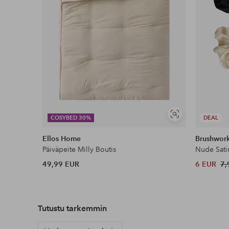
Näytä
COSYBED 30%
DEAL
samankaltaisia
Ellos Home
Brushwor
Päiväpeite Milly Boutis
Nude Sati
49,99 EUR
6 EUR
7,
Tutustu tarkemmin