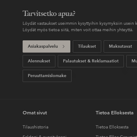
Tarvitsetko apua?
Löydät vastaukset useimmin kysyttyihin kysymyksiin usein k
Löydät myös tietoa siitä, miten voit ottaa meihin yhteyttä.
Asiakaspalvelu
Tilaukset
Maksutavat
Alennukset
Palautukset & Reklamaatiot
Mu
Peruuttamislomake
Omat sivut
Tietoa Elloksesta
Tilaushistoria
Tietoa Elloksesta
Saldoni & suoritukseni
Tietoa Ellos Groupis