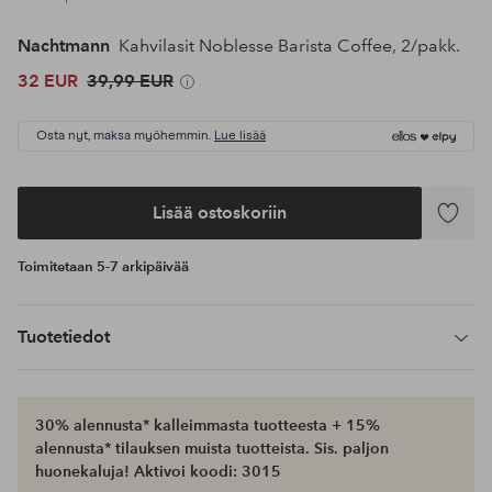
Nachtmann
Kahvilasit Noblesse Barista Coffee, 2/pakk.
32 EUR
39,99 EUR
Osta nyt, maksa myöhemmin.
Lue lisää
Lisää ostoskoriin
Lisää
suosikke
Toimitetaan 5-7 arkipäivää
Tuotetiedot
30% alennusta* kalleimmasta tuotteesta + 15%
alennusta* tilauksen muista tuotteista. Sis. paljon
huonekaluja! Aktivoi koodi: 3015