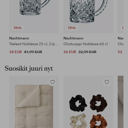
DEAL
DEAL
DE
Nachtmann
Nachtmann
Nach
Teelasit Noblesse 25 cl, 2/pakk.
Oluttuoppi Noblesse 60 cl
Olutm
34 EUR
41,99 EUR
26 EUR
32,99 EUR
52 E
Suosikit juuri nyt
Lisää
Lisää
suosikkeihin
suosikkeihin