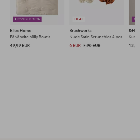
COSYBED 30%
DEAL
CO
Ellos Home
Brushworks
&Ho
Päiväpeite Milly Boutis
Nude Satin Scrunchies 4 pcs
49,99 EUR
6 EUR
7,90 EUR
12,99