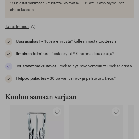
*Kun ostat vähintään 2 tuotetta. Voimassa 11.8. asti. Katso täydelliset
ehdot kassalla.
Tuoteilmoitus
Uusi asiakas?
– 40% alennusta* kalleimmasta tuotteesta
Ilmainen toimitus
– Koskee yli 69 € normaalipaketteja*
Joustavat maksutavat
– Maksa nyt, myöhemmin tai maksa erissä
Helppo palautus
– 30 päivän vaihto- ja palautusoikeus*
Kuuluu samaan sarjaan
Lisää
Lisää
suosikkeihin
suosikkeihin