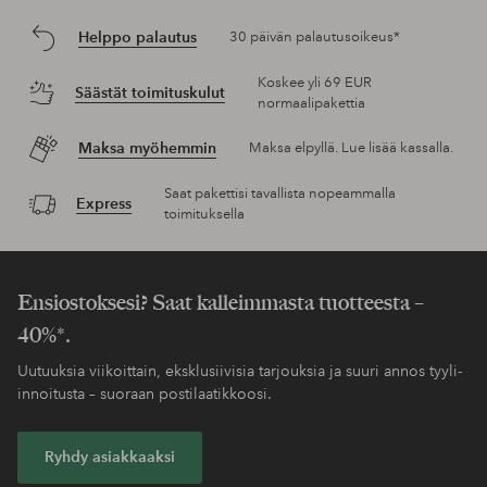
Helppo palautus
30 päivän palautusoikeus*
Koskee yli 69 EUR
Säästät toimituskulut
normaalipakettia
Maksa myöhemmin
Maksa elpyllä. Lue lisää kassalla.
Saat pakettisi tavallista nopeammalla
Express
toimituksella
Ensiostoksesi? Saat kalleimmasta tuotteesta –
40%*.
Uutuuksia viikoittain, eksklusiivisia tarjouksia ja suuri annos tyyli-
innoitusta – suoraan postilaatikkoosi.
Ryhdy asiakkaaksi