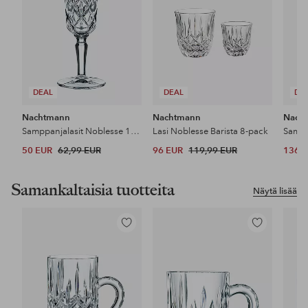
DEAL
DEAL
DE
Nachtmann
Nachtmann
Nach
Samppanjalasit Noblesse 15,5 cl, 4/pakk.
Lasi Noblesse Barista 8-pack
50 EUR
62,99 EUR
96 EUR
119,99 EUR
136 
Samankaltaisia tuotteita
Näytä lisää
Lisää
Lisää
suosikkeihin
suosikkeihin