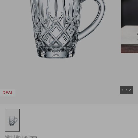
1
/
2
DEAL
Väri: Läpikuultava