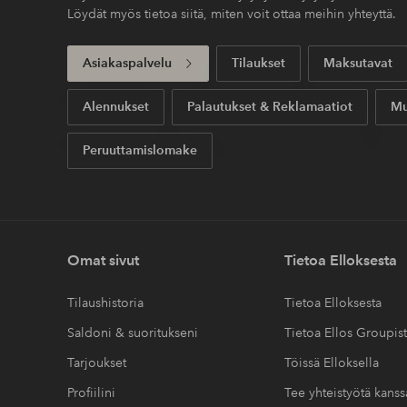
Löydät myös tietoa siitä, miten voit ottaa meihin yhteyttä.
Asiakaspalvelu
Tilaukset
Maksutavat
Alennukset
Palautukset & Reklamaatiot
Mu
Peruuttamislomake
Omat sivut
Tietoa Elloksesta
Tilaushistoria
Tietoa Elloksesta
Saldoni & suoritukseni
Tietoa Ellos Groupis
Tarjoukset
Töissä Elloksella
Profiilini
Tee yhteistyötä kan