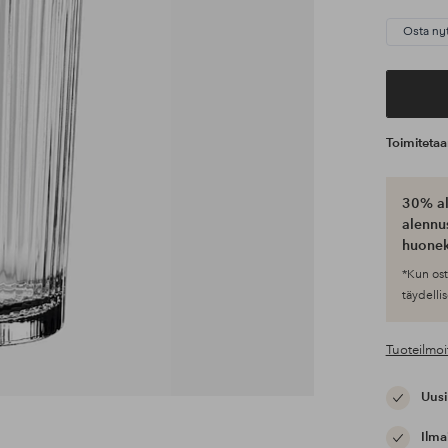
Osta ny
Toimiteta
30% al
alennus
huonek
*Kun ost
täydellis
Tuoteilmoi
Uusi
Ilma