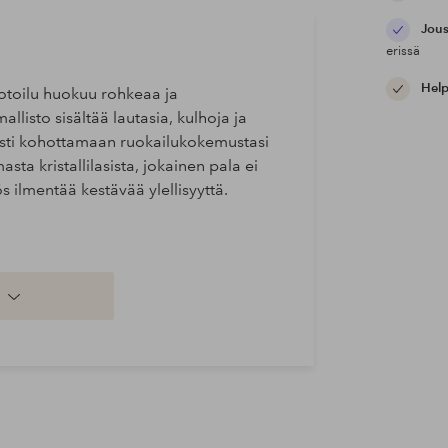
Jous
erissä
Help
otoilu huokuu rohkeaa ja
listo sisältää lautasia, kulhoja ja
isesti kohottamaan ruokailukokemustasi
sta kristallilasista, jokainen pala ei
 ilmentää kestävää ylellisyyttä.