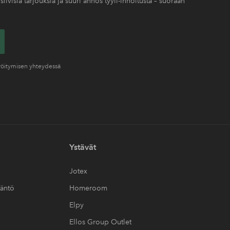
siivisia tarjouksia ja suuri annos tyyli-innoitusta – suoraan
eröitymisen yhteydessä
Ystävät
Jotex
täntö
Homeroom
Elpy
Ellos Group Outlet