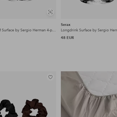
Näytä
samankaltaisia
Serax
Tumbler M Surface by Sergio Herman 4-pack 4-pack
48 EUR
Lisää
suosikkeihin