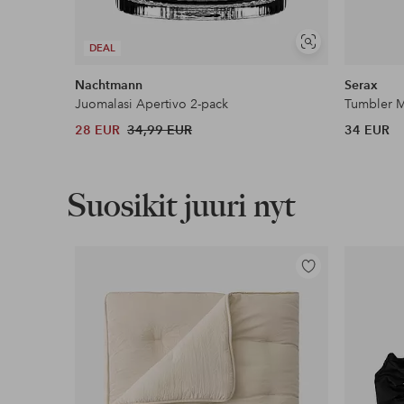
Näytä
DEAL
samankaltaisia
Nachtmann
Serax
Juomalasi Apertivo 2-pack
28 EUR
34,99 EUR
34 EUR
Suosikit juuri nyt
Lisää
suosikkeihin