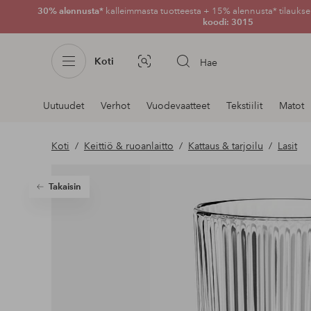
30% alennusta*
kalleimmasta tuotteesta + 15% alennusta* tilauksen
koodi: 3015
Koti
Hae
Kuvahaku
Navigointi
Uutuudet
Verhot
Vuodevaatteet
Tekstiilit
Matot
osastoilla
Koti
Keittiö & ruoanlaitto
Kattaus & tarjoilu
Lasit
Takaisin