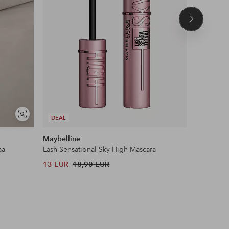
Seuraava
tuote
Näytä
DEAL
DEAL
samankaltaisia
Maybelline
Ellos Ho
aa
Lash Sensational Sky High Mascara
Liukueste
13 EUR
18,90 EUR
11 EUR