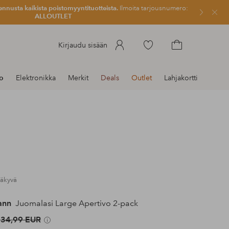
ennusta kaikista poistomyyntituotteista.
Ilmoita tarjousnumero:
Sulje
ALLOUTLET
Siirry
Kirjaudu sisään
merkittyihin
Siirry
suosikkituotteisiin
ostoskoriin
to
Elektronikka
Merkit
Deals
Outlet
Lahjakortti
näkyvä
ann
Juomalasi Large Apertivo 2-pack
34,99 EUR