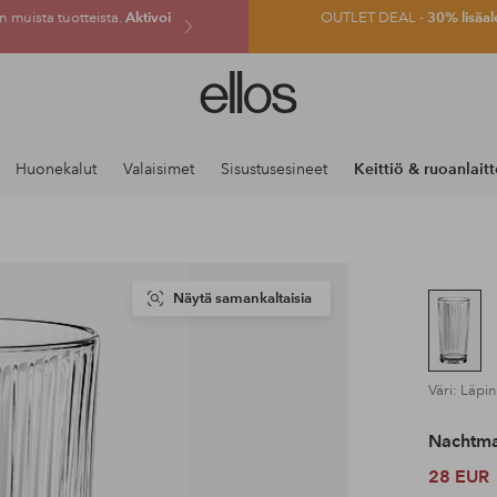
 muista tuotteista.
Aktivoi
OUTLET DEAL -
30% lisäal
Ellos-
logo
–
siirry
Huonekalut
Valaisimet
Sisustusesineet
Keittiö & ruoanlait
aloitussivulle
Näytä samankaltaisia
Väri: Läpi
Nachtm
28 EUR