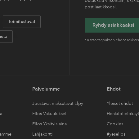
Uutuuksia viikoittain, eksklu
postilaatikkoosi.
Toimitustavat
Ryhdy asiakkaaksi
uta
* Katso tarjouksen ehdot rekist
Palvelumme
Ehdot
Joustavat maksutavat Elpy
Yleiset ehdot
ta
Ellos Vakuutukset
Henkilötietokäy
Ellos Yksityislaina
Cookies
ssamme
Lahjakortti
#yesellos