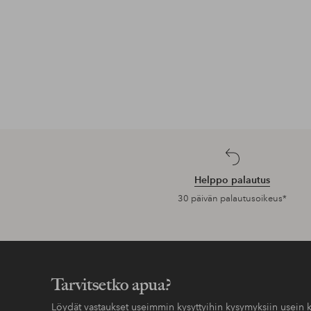
Helppo palautus
30 päivän palautusoikeus*
Tarvitsetko apua?
Löydät vastaukset useimmin kysyttyihin kysymyksiin usein k