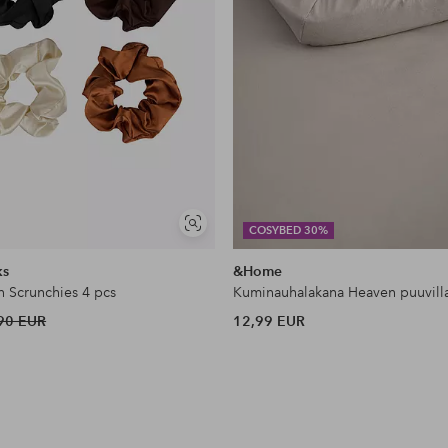
Näytä
COSYBED 30%
samankaltaisia
ks
&Home
n Scrunchies 4 pcs
Kuminauhalakana Heaven puuvill
90 EUR
12,99 EUR