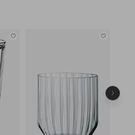
Lisää
Lisää
suosikkeihin
suosikkeihin
Seuraava
tuote