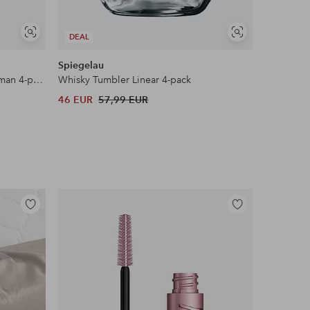
Näytä
Näytä
DEAL
samankaltaisia
samankaltaisia
Spiegelau
Serax
Longdrink Surface by Sergio Herman 4-pack 4-pack
Whisky Tumbler Linear 4-pack
46 EUR
57,99 EUR
88 EUR
Lisää
Lisää
suosikkeihin
suosikkeihin