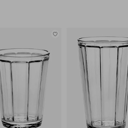
Lisää
suosikkeihin