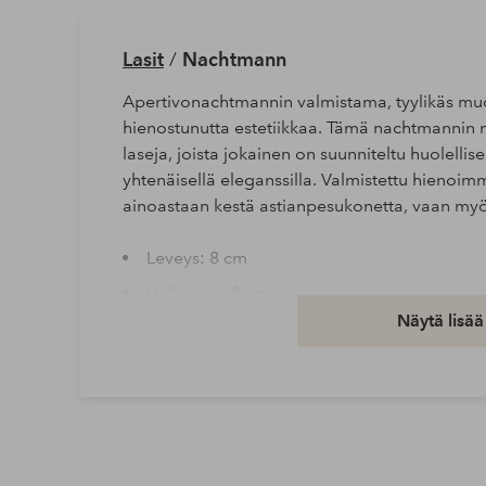
Lasit
/
Nachtmann
Apertivonachtmannin valmistama, tyylikäs mu
hienostunutta estetiikkaa. Tämä nachtmannin mal
laseja, joista jokainen on suunniteltu huolell
yhtenäisellä eleganssilla. Valmistettu hienoimma
ainoastaan kestä astianpesukonetta, vaan myös
Leveys: 8 cm
Halkaisija: 8 cm
Näytä lisää
Korkeus: 15 cm
Pituus/syvyys: 8 cm
Tuotenumero: 2055095-01-0
Lataa korkearesoluutioinen kuva