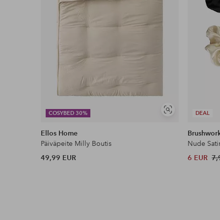
Näytä
COSYBED 30%
DEAL
samankaltaisia
Ellos Home
Brushwor
Päiväpeite Milly Boutis
Nude Sati
49,99 EUR
6 EUR
7,