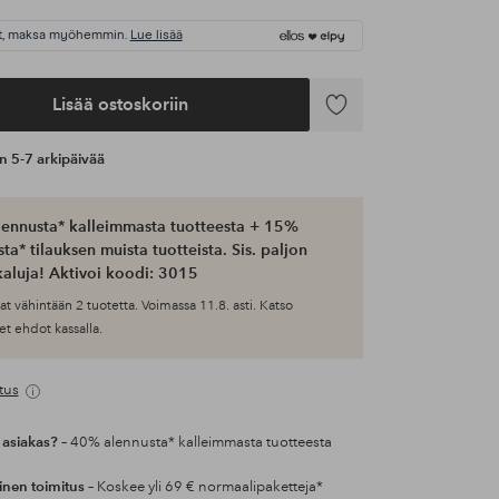
t, maksa myöhemmin.
Lue lisää
Lisää ostoskoriin
Lisää
suosikkeihin
an 5-7 arkipäivää
ennusta* kalleimmasta tuotteesta + 15%
ta* tilauksen muista tuotteista. Sis. paljon
aluja! Aktivoi koodi: 3015
at vähintään 2 tuotetta. Voimassa 11.8. asti. Katso
et ehdot kassalla.
tus
 asiakas?
– 40% alennusta* kalleimmasta tuotteesta
inen toimitus
– Koskee yli 69 € normaalipaketteja*