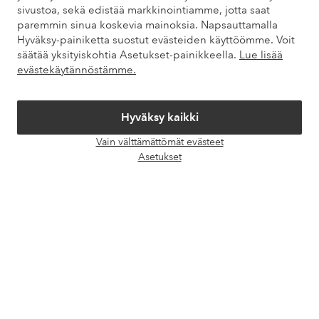
Asiakaspalvelu
Tilaukset
Maksutavat
Toim
sivustoa, sekä edistää markkinointiamme, jotta saat
paremmin sinua koskevia mainoksia. Napsauttamalla
Hyväksy-painiketta suostut evästeiden käyttöömme. Voit
säätää yksityiskohtia Asetukset-painikkeella.
Lue lisää
Omat sivut
evästekäytännöstämme.
Tietoa Elloksesta
Hyväksy kaikki
Vain välttämättömät evästeet
Palvelumme
Avaa
Asetukset
chat-
laati
Ehdot
Ystävät
Turvalliset maksut – maksa nyt tai erissä
Haluatko tietää
lisää maksuvaihtoehdoistamme
?