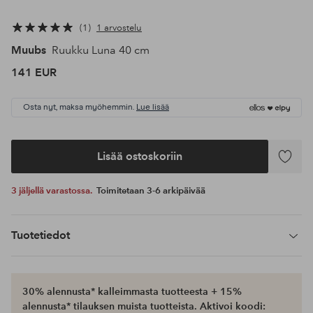
1
1 arvostelu
Muubs
Ruukku Luna 40 cm
141 EUR
Osta nyt, maksa myöhemmin.
Lue lisää
Lisää ostoskoriin
Lisää
suosikke
3 jäljellä varastossa.
Toimitetaan 3-6 arkipäivää
Tuotetiedot
30% alennusta* kalleimmasta tuotteesta + 15%
alennusta* tilauksen muista tuotteista. Aktivoi koodi: