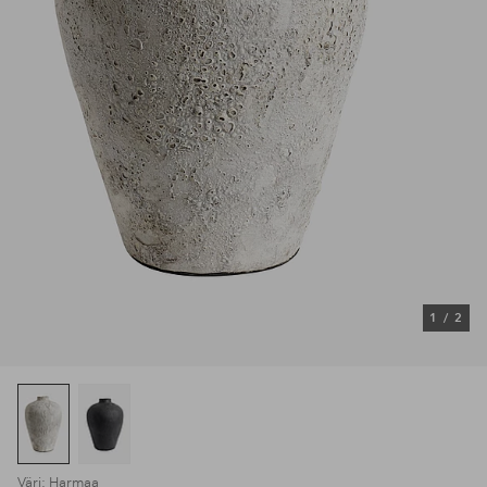
1
/
2
Väri: Harmaa