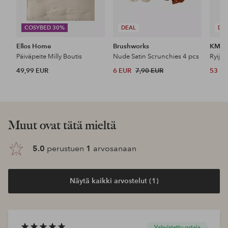
COSYBED 30%
DEAL
DE
Ellos Home
Brushworks
KM H
Päiväpeite Milly Boutis
Nude Satin Scrunchies 4 pcs
Ryijy
49,99 EUR
6 EUR
7,90 EUR
53 E
Muut ovat tätä mieltä
5.0
perustuen
1
arvosanaan
Näytä kaikki arvostelut (1)
Vahvistettu ostaja