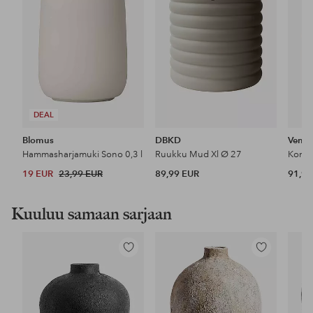
DEAL
Blomus
DBKD
Vent
Hammasharjamuki Sono 0,3 l
Ruukku Mud Xl Ø 27
Kori 
19 EUR
23,99 EUR
89,99 EUR
91,99
Kuuluu samaan sarjaan
Lisää
Lisää
suosikkeihin
suosikkeihin