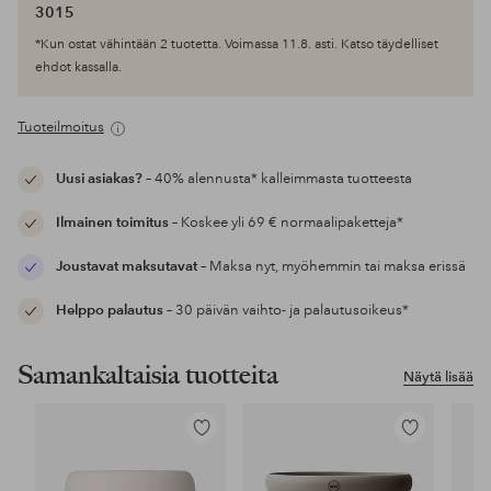
3015
*Kun ostat vähintään 2 tuotetta. Voimassa 11.8. asti. Katso täydelliset
ehdot kassalla.
Tuoteilmoitus
Uusi asiakas?
– 40% alennusta* kalleimmasta tuotteesta
Ilmainen toimitus
– Koskee yli 69 € normaalipaketteja*
Joustavat maksutavat
– Maksa nyt, myöhemmin tai maksa erissä
Helppo palautus
– 30 päivän vaihto- ja palautusoikeus*
Samankaltaisia tuotteita
Näytä lisää
Lisää
Lisää
suosikkeihin
suosikkeihin