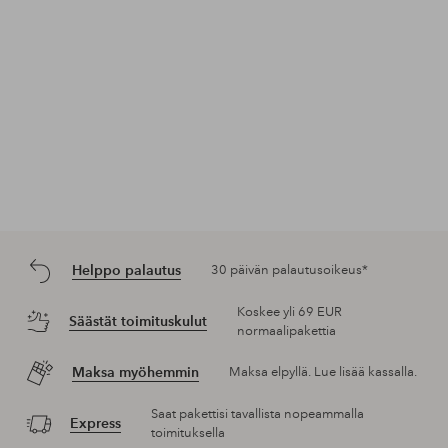
Helppo palautus
30 päivän palautusoikeus*
Koskee yli 69 EUR
Säästät toimituskulut
normaalipakettia
Maksa myöhemmin
Maksa elpyllä. Lue lisää kassalla.
Saat pakettisi tavallista nopeammalla
Express
toimituksella