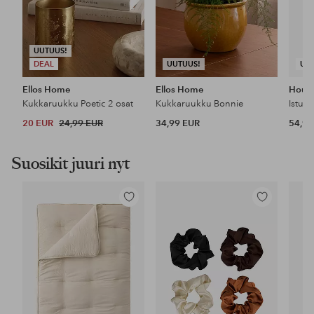
UUTUUS!
DEAL
UUTUUS!
UU
Ellos Home
Ellos Home
House
Kukkaruukku Poetic 2 osat
Kukkaruukku Bonnie
Istuti
20 EUR
24,99 EUR
34,99 EUR
54,95
Suosikit juuri nyt
Lisää
Lisää
suosikkeihin
suosikkeihin