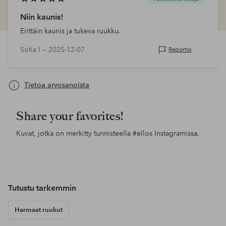
Niin kaunis!
Erittäin kaunis ja tukeva ruukku.
Sofia I —
2025-12-07
Raportoi
Tietoa arvosanoista
Share your favorites!
Kuvat, jotka on merkitty tunnisteella
#ellos
Instagramissa.
Julkaissut
claudia.behnan
Julkaissut
henkkaelina
Jul
roo
Tutustu tarkemmin
Harmaat ruukut