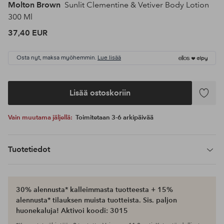
Molton Brown
Sunlit Clementine & Vetiver Body Lotion
300 Ml
37,40 EUR
Osta nyt, maksa myöhemmin.
Lue lisää
Lisää ostoskoriin
Lisää
suosikke
Vain muutama jäljellä:
Toimitetaan 3-6 arkipäivää
Tuotetiedot
30% alennusta* kalleimmasta tuotteesta + 15%
alennusta* tilauksen muista tuotteista. Sis. paljon
huonekaluja! Aktivoi koodi: 3015