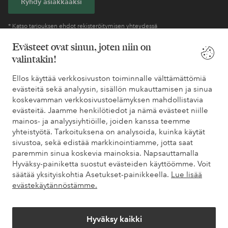
Ryhdy asiakkaaksi
* Katso tarjouksen ehdot rekisteröitymisen yhteydessä
Evästeet ovat sinun, joten niin on
valintakin!
Tarvitsetko apua?
Ellos käyttää verkkosivuston toiminnalle välttämättömiä
Löydät vastaukset useimmin kysyttyihin kysymyksiin usein
evästeitä sekä analyysin, sisällön mukauttamisen ja sinua
kysytyistä kysymyksistä. Löydät myös tietoa siitä, miten voit ottaa
koskevamman verkkosivustoelämyksen mahdollistavia
meihin yhteyttä.
evästeitä. Jaamme henkilötiedot ja nämä evästeet niille
mainos- ja analyysiyhtiöille, joiden kanssa teemme
Asiakaspalvelu
Tilaukset
Maksutavat
Toim
yhteistyötä. Tarkoituksena on analysoida, kuinka käytät
sivustoa, sekä edistää markkinointiamme, jotta saat
paremmin sinua koskevia mainoksia. Napsauttamalla
Hyväksy-painiketta suostut evästeiden käyttöömme. Voit
Omat sivut
säätää yksityiskohtia Asetukset-painikkeella.
Lue lisää
evästekäytännöstämme.
Tietoa Elloksesta
Hyväksy kaikki
Palvelumme