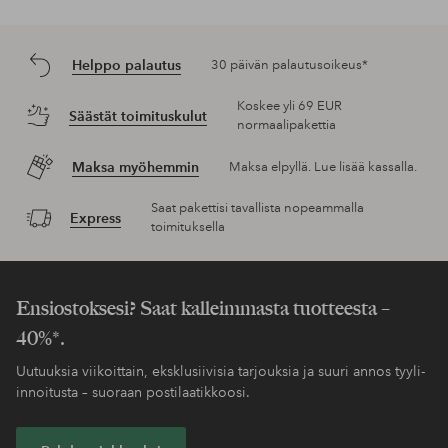
Helppo palautus
30 päivän palautusoikeus*
Koskee yli 69 EUR
Säästät toimituskulut
normaalipakettia
Maksa myöhemmin
Maksa elpyllä. Lue lisää kassalla.
Saat pakettisi tavallista nopeammalla
Express
toimituksella
Ensiostoksesi? Saat kalleimmasta tuotteesta –
40%*.
Uutuuksia viikoittain, eksklusiivisia tarjouksia ja suuri annos tyyli-
innoitusta – suoraan postilaatikkoosi.