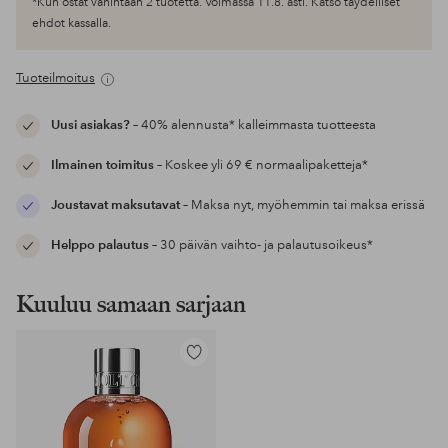
*Kun ostat vähintään 2 tuotetta. Voimassa 11.8. asti. Katso täydelliset
ehdot kassalla.
Tuoteilmoitus
Uusi asiakas?
– 40% alennusta* kalleimmasta tuotteesta
Ilmainen toimitus
– Koskee yli 69 € normaalipaketteja*
Joustavat maksutavat
– Maksa nyt, myöhemmin tai maksa erissä
Helppo palautus
– 30 päivän vaihto- ja palautusoikeus*
Kuuluu samaan sarjaan
Lisää
suosikkeihin