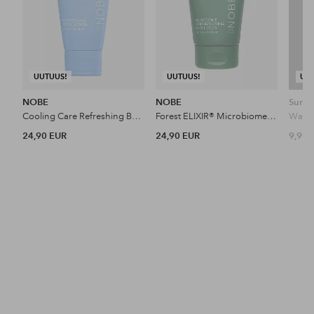
UUTUUS!
UUTUUS!
UU
NOBE
NOBE
Sunda
Cooling Care Refreshing Body Lotion 150 Ml
Forest ELIXIR® Microbiome Strengthening Body Lotion 150 Ml
24,90 EUR
24,90 EUR
9,90 