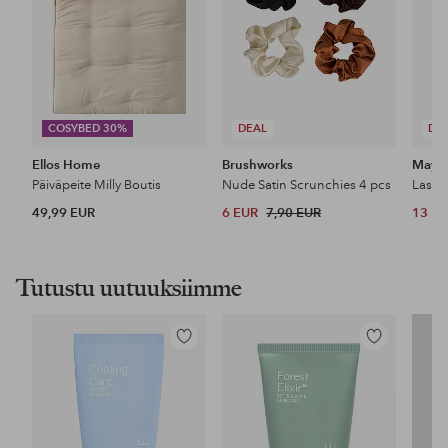
COSYBED 30%
DEAL
DE
Ellos Home
Brushworks
Maybe
Päiväpeite Milly Boutis
Nude Satin Scrunchies 4 pcs
49,99 EUR
6 EUR
7,90 EUR
13 E
Tutustu uutuuksiimme
Lisää
Lisää
suosikkeihin
suosikkeihin