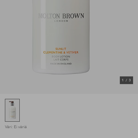
1
/
3
Väri: Ei väriä