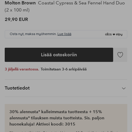
Molton Brown
Coastal Cypress & Sea Fennel Hand Duo
(2 x 100 ml)
29,90 EUR
Osta nyt, maksa myöhemmin.
Lue lisää
Lisää ostoskoriin
Lisää
suosikke
3 jäljellä varastossa.
Toimitetaan 3-6 arkipäivää
Tuotetiedot
30% alennusta* kalleimmasta tuotteesta + 15%
alennusta* tilauksen muista tuotteista. Sis. paljon
huonekaluja! Aktivoi koodi: 3015