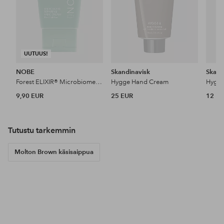
UUTUUS!
NOBE
Skandinavisk
Skand
Forest ELIXIR® Microbiome Repairing Hand Cream 50 Ml
Hygge Hand Cream
Hygg
9,90 EUR
25 EUR
12 E
Tutustu tarkemmin
Molton Brown käsisaippua