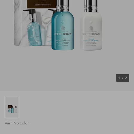
1
/
2
Väri: No color