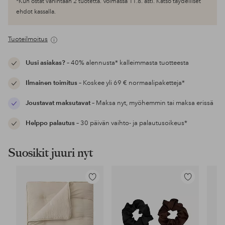
*Kun ostat vähintään 2 tuotetta. Voimassa 11.8. asti. Katso täydelliset
ehdot kassalla.
Tuoteilmoitus
Uusi asiakas?
– 40% alennusta* kalleimmasta tuotteesta
Ilmainen toimitus
– Koskee yli 69 € normaalipaketteja*
Joustavat maksutavat
– Maksa nyt, myöhemmin tai maksa erissä
Helppo palautus
– 30 päivän vaihto- ja palautusoikeus*
Suosikit juuri nyt
Lisää
Lisää
suosikkeihin
suosikkeihin