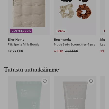
COSYBED 30%
DEAL
DE
Ellos Home
Brushworks
Maybe
Päiväpeite Milly Boutis
Nude Satin Scrunchies 4 pcs
49,99 EUR
6 EUR
7,90 EUR
13 E
Tutustu uutuuksiimme
Lisää
Lisää
suosikkeihin
suosikkeihin