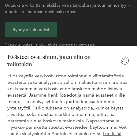
Uutuuksia viikoittain, eksklusiivisia tarjouksia ja suuri annos tyyli-
innoitusta – suoraan postilaatikkoosi.
Ryhdy asiakkaaksi
* Katso tarjouksen ehdot rekisteröitymisen yhteydessä
Evästeet ovat sinun, joten niin on
valintakin!
Tarvitsetko apua?
Ellos käyttää verkkosivuston toiminnalle välttämättömiä
Löydät vastaukset useimmin kysyttyihin kysymyksiin usein
evästeitä sekä analyysin, sisällön mukauttamisen ja sinua
kysytyistä kysymyksistä. Löydät myös tietoa siitä, miten voit ottaa
koskevamman verkkosivustoelämyksen mahdollistavia
meihin yhteyttä.
evästeitä. Jaamme henkilötiedot ja nämä evästeet niille
mainos- ja analyysiyhtiöille, joiden kanssa teemme
Asiakaspalvelu
Tilaukset
Maksutavat
Toim
yhteistyötä. Tarkoituksena on analysoida, kuinka käytät
sivustoa, sekä edistää markkinointiamme, jotta saat
paremmin sinua koskevia mainoksia. Napsauttamalla
Hyväksy-painiketta suostut evästeiden käyttöömme. Voit
Omat sivut
säätää yksityiskohtia Asetukset-painikkeella.
Lue lisää