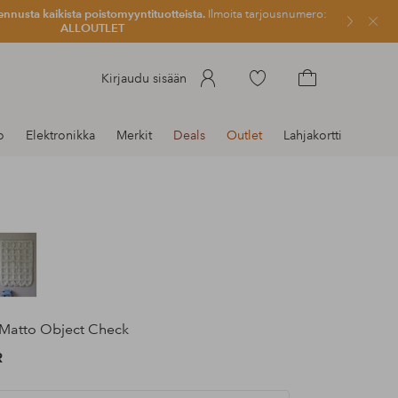
ennusta kaikista poistomyyntituotteista.
Ilmoita tarjousnumero:
Sulje
ALLOUTLET
Siirry
Kirjaudu sisään
merkittyihin
Siirry
suosikkituotteisiin
ostoskoriin
o
Elektronikka
Merkit
Deals
Outlet
Lahjakortti
Matto Object Check
R