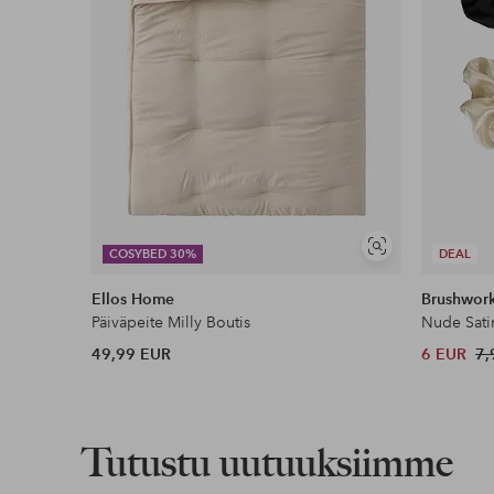
Näytä
COSYBED 30%
DEAL
samankaltaisia
Ellos Home
Brushwor
Päiväpeite Milly Boutis
Nude Sati
49,99 EUR
6 EUR
7,
Tutustu uutuuksiimme