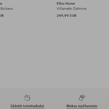
me
Ellos Home
o Bolzano
Villamatto Dalmine
UR
249,99 EUR
Säästät toimituskulut
Maksa myöhemmin