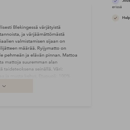
Jous
erissä
Help
isesti Blekingessä värjätyistä
uotannoista, ja värjäämättömästä
riaalien valmistamisen sijaan on
ilijätteen määrää. Ryijymatto on
olle pehmeän ja elävän pinnan. Mattoa
eita mattoja suuremman alan
tä taideteoksena seinällä. Väri:
a ja musta kehys. Etupuoli: 100%
akasti paikallaan lattialla. Hoito-
00x140 cm.