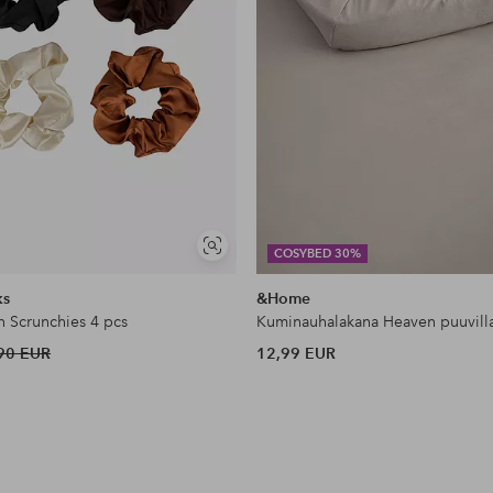
Näytä
COSYBED 30%
samankaltaisia
ks
&Home
n Scrunchies 4 pcs
Kuminauhalakana Heaven puuvill
90 EUR
12,99 EUR