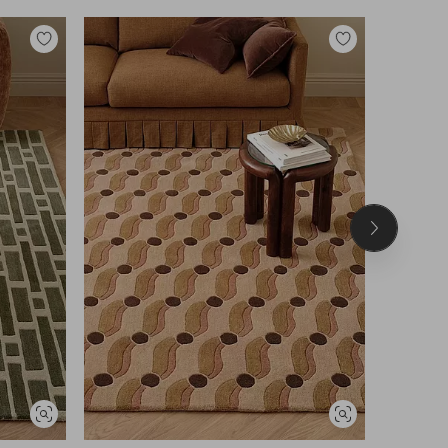
Lisää
Lisää
suosikkeihin
suosikkeihin
Seuraava
tuote
Näytä
Näytä
samankaltaisia
samankaltaisia