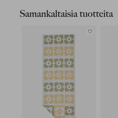
Lataa korkearesoluutioinen kuva
Samankaltaisia tuotteita
Ilmainen toimitus
Koskee yli 69 € normaalipaketteja
Lisää
suosikkeihin
Lue lisää
Lasku & Tili
Edullisimmat maksutapamme
Lue lisää