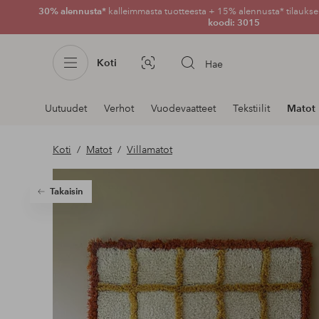
30% alennusta*
kalleimmasta tuotteesta + 15% alennusta* tilauksen
koodi: 3015
Koti
Hae
Kuvahaku
Navigointi
Uutuudet
Verhot
Vuodevaatteet
Tekstiilit
Matot
osastoilla
Koti
Matot
Villamatot
Takaisin