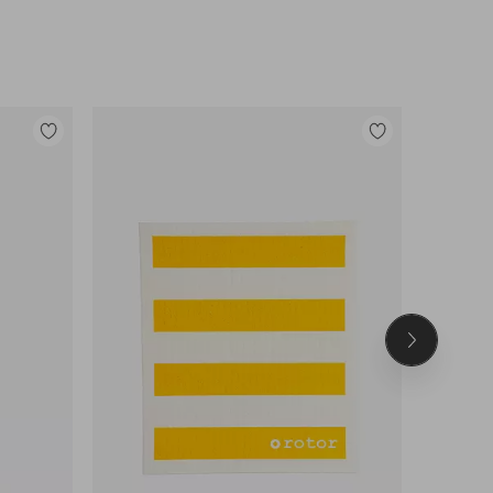
Lisää
Lisää
suosikkeihin
suosikkeihin
Seuraava
tuote