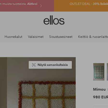
 muista tuotteista.
Aktivoi
OUTLET DEAL -
30% lisäal
Ellos-
logo
–
siirry
Huonekalut
Valaisimet
Sisustusesineet
Keittiö & ruoanlaitt
aloitussivulle
Näytä samankaltaisia
Mimou
980 EU