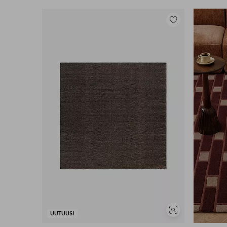
Lisää
suosikkeihin
Näytä
UUTUUS!
samankaltaisia