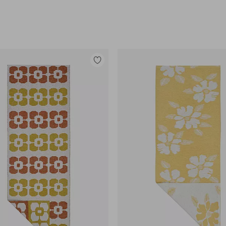
Lisää
suosikkeihin