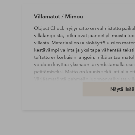
Villamatot
/
Mimou
Object Check -ryijymatto on valmistettu paikall
villalangoista, jotka ovat jääneet yli muista t
villasta. Materiaalien uusiokäyttö uusien mate
kestävämpi valinta ja yksi tapa vähentää teksti
tuftattu erikorkuisin langoin, mikä antaa mat
voidaan käyttää yksinään tai yhdistämällä us
peittämiseksi. Matto on kaunis sekä lattialla et
Värjäämätöntä pehmeän luonnonvalkoista villa
villaa. Taustapuoli kumia, jotta matto pysyy nap
Näytä lisää
ohje: imurointi, tuuletus, mattopiiska. Koko 1
Materiaali: Kuitukangasta
Materiaali: 100% Villaa
Tuotenumero: 1907155-03-210