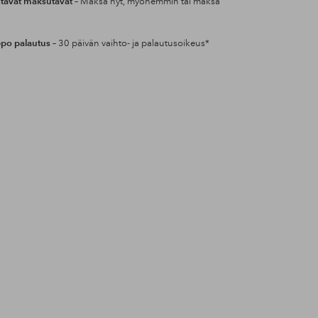
tavat maksutavat
– Maksa nyt, myöhemmin tai maksa
po palautus
– 30 päivän vaihto- ja palautusoikeus*