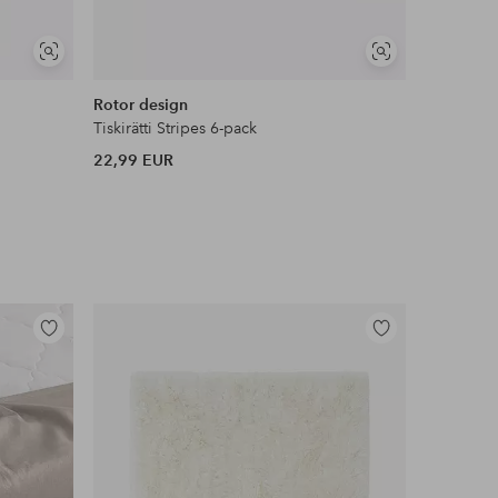
Näytä
Näytä
samankaltaisia
samankaltaisia
Rotor design
Mimou
Tiskirätti Stripes 6-pack
Matto Obj
22,99 EUR
980 EUR
Lisää
Lisää
suosikkeihin
suosikkeihin