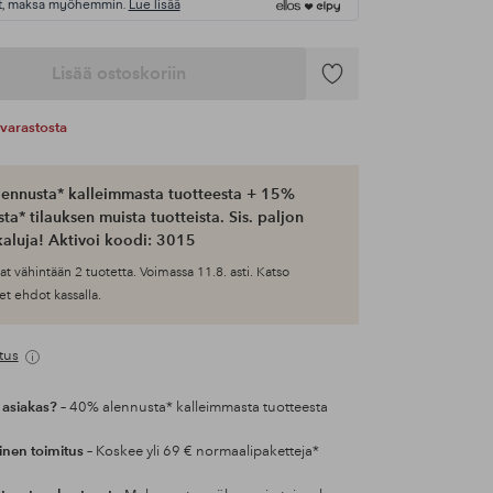
t, maksa myöhemmin.
Lue lisää
Lisää ostoskoriin
Lisää
suosikkeihin
varastosta
ennusta* kalleimmasta tuotteesta + 15%
ta* tilauksen muista tuotteista. Sis. paljon
aluja! Aktivoi koodi: 3015
at vähintään 2 tuotetta. Voimassa 11.8. asti. Katso
et ehdot kassalla.
tus
 asiakas?
– 40% alennusta* kalleimmasta tuotteesta
inen toimitus
– Koskee yli 69 € normaalipaketteja*