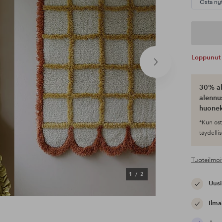
Osta ny
Loppunut 
Seuraava
tuote
30% al
alennus
huonek
*Kun ost
täydellis
Tuoteilmoi
1
/
2
Uusi
Ilma