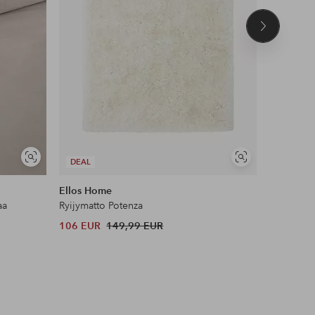
Seuraava
tuote
UUTUUS!
Näytä
Näytä
DEAL
DEAL
samankaltaisia
samankaltaisia
Ellos Home
Name it
aa
Ryijymatto Potenza
Leggingsi
106 EUR
149,99 EUR
12 EUR