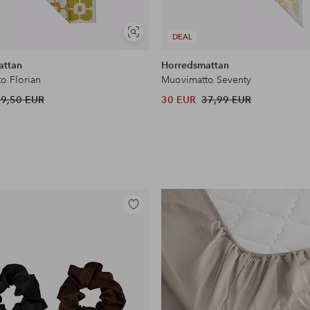
Näytä
DEAL
samankaltaisia
attan
Horredsmattan
o Florian
Muovimatto Seventy
39,50 EUR
30 EUR
37,99 EUR
Lisää
suosikkeihin