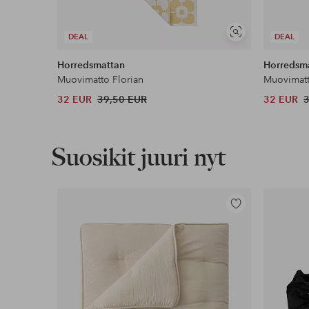
Näytä
DEAL
DEAL
samankaltaisia
Horredsmattan
Horredsm
Muovimatto Florian
Muovimatt
32 EUR
39,50 EUR
32 EUR
Suosikit juuri nyt
Lisää
suosikkeihin