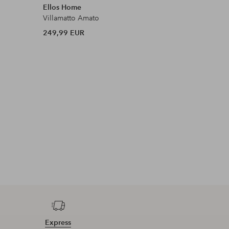
Ellos Home
Ellos Ho
Villamatto Amato
Siankärs
249,99 EUR
199,99 
Express