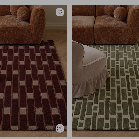
Lisää
suosikkeihin
Näytä
samankaltaisia