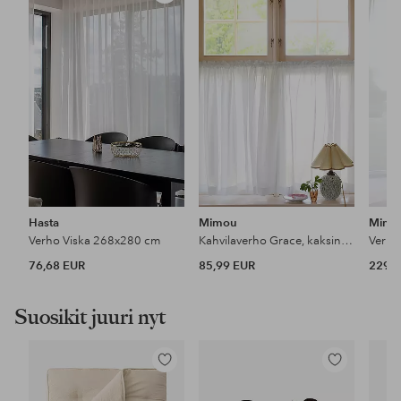
suosikkeihin
suosikkeihin
Hasta
Mimou
Mimo
Verho Viska 268x280 cm
Kahvilaverho Grace, kaksinkertainen leveys
76,68 EUR
85,99 EUR
229 
Suosikit juuri nyt
Lisää
Lisää
suosikkeihin
suosikkeihin