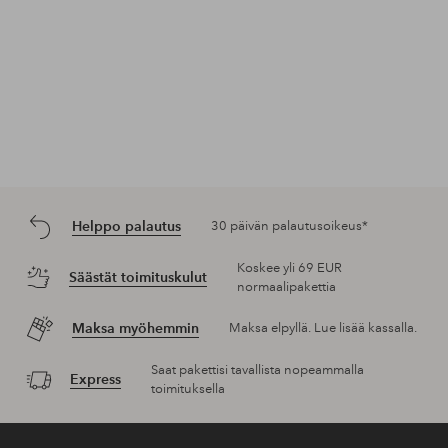
Helppo palautus
30 päivän palautusoikeus*
Koskee yli 69 EUR
Säästät toimituskulut
normaalipakettia
Maksa myöhemmin
Maksa elpyllä. Lue lisää kassalla.
Saat pakettisi tavallista nopeammalla
Express
toimituksella