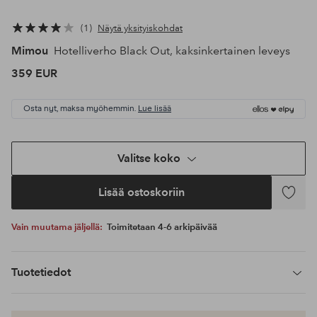
1
Näytä yksityiskohdat
Mimou
Hotelliverho Black Out, kaksinkertainen leveys
359 EUR
Osta nyt, maksa myöhemmin.
Lue lisää
Valitse koko
Lisää ostoskoriin
Lisää
suosikke
Vain muutama jäljellä:
Toimitetaan 4-6 arkipäivää
Tuotetiedot