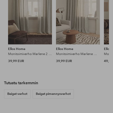
Ellos Home
Ellos Home
Ellos
Monitoimiverho Marlene 2 kpl
Monitoimiverho Marlene Wide 1 kpl
39,99 EUR
39,99 EUR
49,99
Tutustu tarkemmin
Beiget verhot
Beiget pimennysverhot