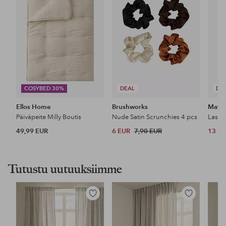
COSYBED 30%
DEAL
DE
Ellos Home
Brushworks
Maybe
Päiväpeite Milly Boutis
Nude Satin Scrunchies 4 pcs
49,99 EUR
6 EUR
7,90 EUR
13 E
Tutustu uutuuksiimme
Lisää
Lisää
suosikkeihin
suosikkeihin