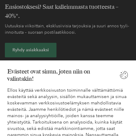
Ensiostoksesi? Saat kalleimmasta tuotteesta –
40%*.
Uutuuksia viikoittain, eksklusiivisia tarjouksia ja suuri annos tyyli-
innoitusta – suoraan postilaatikkoosi.
Ryhdy asiakkaaksi
* Katso tarjouksen ehdot rekisteröitymisen yhteydessä
Evästeet ovat sinun, joten niin on
valintakin!
Tarvitsetko apua?
Ellos käyttää verkkosivuston toiminnalle välttämättömiä
evästeitä sekä analyysin, sisällön mukauttamisen ja sinua
Löydät vastaukset useimmin kysyttyihin kysymyksiin usein
koskevamman verkkosivustoelämyksen mahdollistavia
kysytyistä kysymyksistä. Löydät myös tietoa siitä, miten voit ottaa
evästeitä. Jaamme henkilötiedot ja nämä evästeet niille
meihin yhteyttä.
mainos- ja analyysiyhtiöille, joiden kanssa teemme
yhteistyötä. Tarkoituksena on analysoida, kuinka käytät
Asiakaspalvelu
Tilaukset
Maksutavat
Toim
sivustoa, sekä edistää markkinointiamme, jotta saat
paremmin sinua koskevia mainoksia. Napsauttamalla