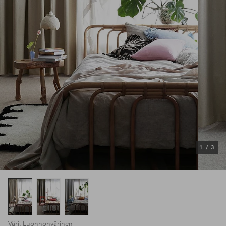
1
/
3
Väri: Luonnonvärinen