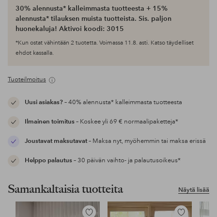
30% alennusta* kalleimmasta tuotteesta + 15%
alennusta* tilauksen muista tuotteista. Sis. paljon
huonekaluja! Aktivoi koodi: 3015
*Kun ostat vähintään 2 tuotetta. Voimassa 11.8. asti. Katso täydelliset
ehdot kassalla.
Tuoteilmoitus
Uusi asiakas?
– 40% alennusta* kalleimmasta tuotteesta
Ilmainen toimitus
– Koskee yli 69 € normaalipaketteja*
Joustavat maksutavat
– Maksa nyt, myöhemmin tai maksa erissä
Helppo palautus
– 30 päivän vaihto- ja palautusoikeus*
Samankaltaisia tuotteita
Näytä lisää
Lisää
Lisää