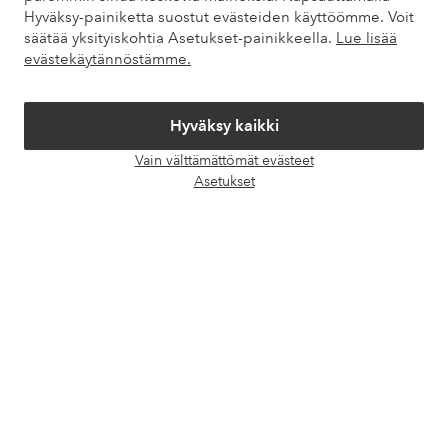
Hyväksy-painiketta suostut evästeiden käyttöömme. Voit
säätää yksityiskohtia Asetukset-painikkeella.
Lue lisää
Omat sivut
evästekäytännöstämme.
Tietoa Elloksesta
Hyväksy kaikki
Palvelumme
Vain välttämättömät evästeet
Avaa
Asetukset
chat-
Ehdot
laati
Ystävät
Turvalliset maksut – maksa nyt tai erissä
Haluatko tietää
lisää maksuvaihtoehdoistamme
?
elpy
elpy