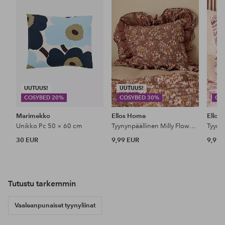
UUTUUS!
UUTUUS!
COSYBED 20%
COSYBED 30%
CO
Marimekko
Ellos Home
Ellos
Unikko Pc 50 × 60 cm
Tyynynpäällinen Milly Flower pesty puuvilla
30 EUR
9,99 EUR
9,99 
Tutustu tarkemmin
Vaaleanpunaiset tyynyliinat