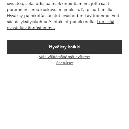
Asiakaspalvelu
Tilaukset
Maksutavat
Toim
sivustoa, sekä edistää markkinointiamme, jotta saat
paremmin sinua koskevia mainoksia. Napsauttamalla
Hyväksy-painiketta suostut evästeiden käyttöömme. Voit
säätää yksityiskohtia Asetukset-painikkeella.
Lue lisää
Omat sivut
evästekäytännöstämme.
Tietoa Elloksesta
Hyväksy kaikki
Palvelumme
Vain välttämättömät evästeet
Avaa
Asetukset
chat-
Ehdot
laati
Ystävät
Turvalliset maksut – maksa nyt tai erissä
Haluatko tietää
lisää maksuvaihtoehdoistamme
?