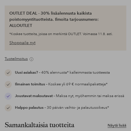
OUTLET DEAL - 30% lisäalennusta kaikista
poistomyyntituotteista. Ilmoita tarjousnumero:
ALLOUTLET
*Koskee tuotteita, joissa on merkintä OUTLET. Voimassa 11.8. asti.
Shoppaile nyt
Tuoteilmoitus
Uusi asiakas?
– 40% alennusta* kalleimmasta tuotteesta
Ilmainen toimitus
– Koskee yli 69 € normaalipaketteja*
Joustavat maksutavat
– Maksa nyt, myöhemmin tai maksa erissä
Helppo palautus
– 30 päivän vaihto- ja palautusoikeus*
Samankaltaisia tuotteita
Näytä lisää