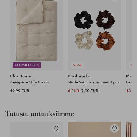
suosikkeihin
suosikkeihin
COSYBED 30%
DEAL
DE
Ellos Home
Brushworks
Maybe
Päiväpeite Milly Boutis
Nude Satin Scrunchies 4 pcs
49,99 EUR
6 EUR
7,90 EUR
13 E
Tutustu uutuuksiimme
Lisää
Lisää
suosikkeihin
suosikkeihin