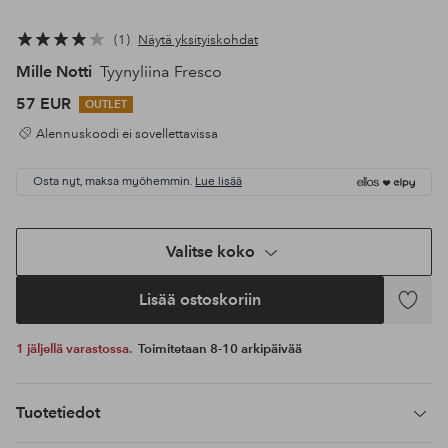
1
Näytä yksityiskohdat
Mille Notti
Tyynyliina Fresco
57 EUR
OUTLET
Alennuskoodi ei sovellettavissa
Osta nyt, maksa myöhemmin.
Lue lisää
Valitse koko
Lisää ostoskoriin
Lisää
suosikke
1 jäljellä varastossa.
Toimitetaan 8-10 arkipäivää
Tuotetiedot