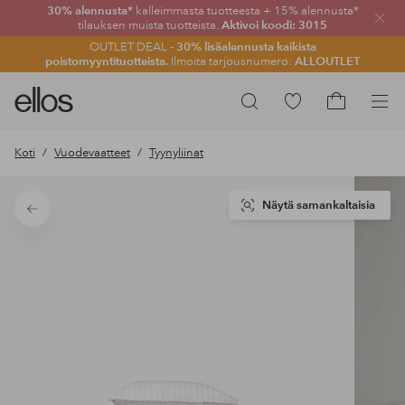
30% alennusta*
kalleimmasta tuotteesta + 15% alennusta*
Sulje
tilauksen muista tuotteista.
Aktivoi koodi: 3015
OUTLET DEAL -
30% lisäalennusta kaikista
poistomyyntituotteista.
Ilmoita tarjousnumero:
ALLOUTLET
Ellos-
Siirry
Hae
logo
merkittyihin
Siirry
–
suosikkituotteisiin
ostoskoriin
Koti
Vuodevaatteet
Tyynyliinat
siirry
aloitussivulle
Näytä samankaltaisia
Takaisin