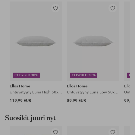
Lisää
Lisää
suosikkeihin
suosikkeihin
COSYBED 30%
COSYBED 30%
CO
Ellos Home
Ellos Home
Ellos
Untuvatyyny Luna High 50x60 cm
Untuvatyyny Luna Low 50x60 cm
119,99 EUR
89,99 EUR
99,99
Suosikit juuri nyt
Lisää
Lisää