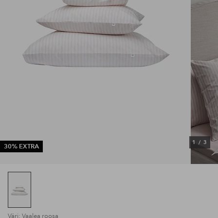
1
/
3
30% EXTRA
Väri: Vaalea roosa