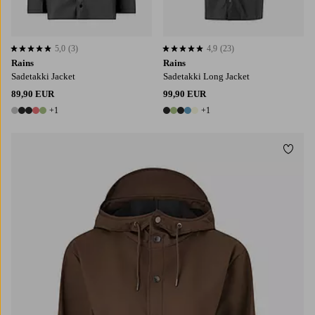
5,0
(3)
4,9
(23)
5,0 perustuen 3 arvosanaan
4,9 perustuen 23 arvosanaan
Rains
Rains
Sadetakki Jacket
Sadetakki Long Jacket
89,90 EUR
99,90 EUR
+1
+1
6 värejä
6 värejä
Lisää
XS
S
M
L
XL