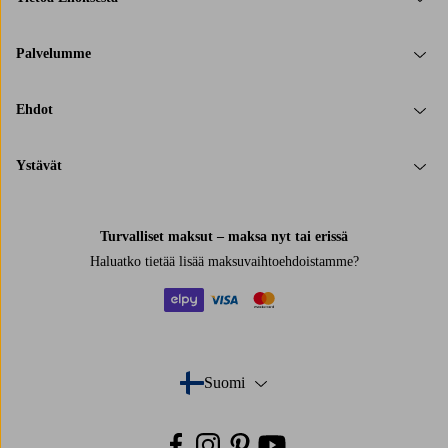
Palvelumme
Ehdot
Ystävät
Turvalliset maksut – maksa nyt tai erissä
Haluatko tietää
lisää maksuvaihtoehdoistamme
?
elpy
visa
mastercard
Suomi
- Valitse maa