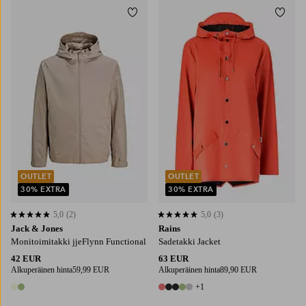
Lisää suosikkeihin
Lisää
S
M
L
XL
2XL
XS
S
M
L
XL
OUTLET
OUTLET
30% EXTRA
30% EXTRA
5,0
(2)
5,0
(3)
5,0 perustuen 2 arvosanaan
5,0 perustuen 3 arvosanaan
Jack & Jones
Rains
Monitoimitakki jjeFlynn Functional
Sadetakki Jacket
42 EUR
63 EUR
Alkuperäinen hinta
59,99 EUR
Alkuperäinen hinta
89,90 EUR
+1
2 värejä
6 värejä