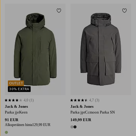
Lisää suosikkeihin
Lisää
S
M
L
XL
2XL
S
M
L
XL
2XL
OUTLET
30% EXTRA
4,0
(1)
4,7
(3)
4,0 perustuen 1 arvosanaan
4,7 perustuen 3 arvosanaan
Jack & Jones
Jack & Jones
Parka jjeKeen
Parka jprCcmoon Parka SN
91 EUR
149,99 EUR
Alkuperäinen hinta
129,99 EUR
2 värejä
1 väri