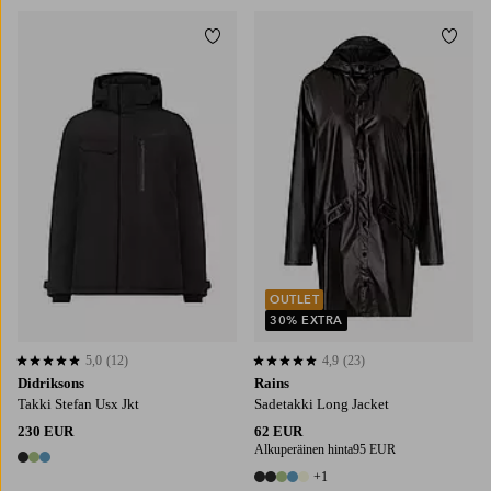
Lisää suosikkeihin
Lisää
XS
S
M
L
XL
OUTLET
30% EXTRA
5,0
(12)
4,9
(23)
5,0 perustuen 12 arvosanaan
4,9 perustuen 23 arvosanaan
Didriksons
Rains
Takki Stefan Usx Jkt
Sadetakki Long Jacket
230 EUR
62 EUR
Alkuperäinen hinta
95 EUR
3 värejä
+1
6 värejä