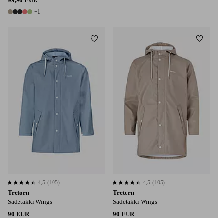
99,90 EUR
+1
6 värejä
Lisää suosikkeihin
Lisää
4,5
(105)
4,5
(105)
4,5 perustuen 105 arvosanaan
4,5 perustuen 105 arvosanaan
Tretorn
Tretorn
Sadetakki Wings
Sadetakki Wings
90 EUR
90 EUR