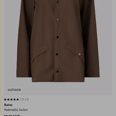
UUTUUS!
5,0
(3)
5,0 perustuen 3 arvosanaan
Rains
Sadetakki Jacket