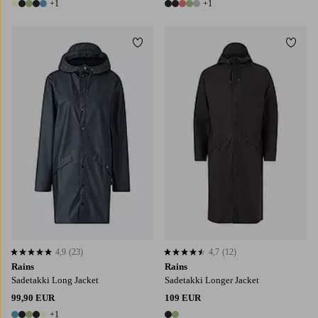
+1
+1
6 värejä
6 värejä
Lisää suosikkeihin
Lisää
XS
S
M
L
XL
4,9
(23)
4,7
(12)
4,9 perustuen 23 arvosanaan
4,7 perustuen 12 arvosanaan
Rains
Rains
Sadetakki Long Jacket
Sadetakki Longer Jacket
99,90 EUR
109 EUR
+1