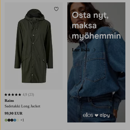
Lisää suosikkeihin
Lue lisää
4,9
(23)
4,9 perustuen 23 arvosanaan
Rains
Sadetakki Long Jacket
99,90 EUR
+1
6 värejä