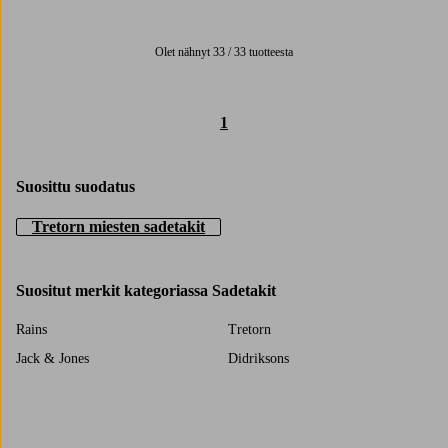
9 värejä
Olet nähnyt 33 / 33 tuotteesta
1
Suosittu suodatus
Tretorn miesten sadetakit
Suositut merkit kategoriassa Sadetakit
Rains
Tretorn
Jack & Jones
Didriksons