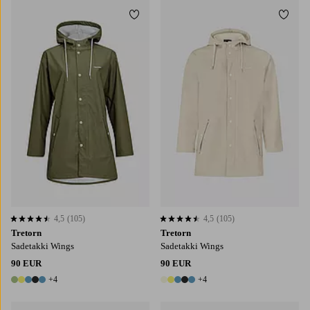
Lisää suosikkeihin
Lisää
4,5
(105)
4,5
(105)
4,5 perustuen 105 arvosanaan
4,5 perustuen 105 arvosanaan
Tretorn
Tretorn
Sadetakki Wings
Sadetakki Wings
90 EUR
90 EUR
+4
+4
9 värejä
9 värejä