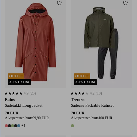
Lisää suosikkeihin
Lisää
XS
S
M
L
XL
OUTLET
OUTLET
30% EXTRA
30% EXTRA
4,9
(23)
4,2
(18)
4,9 perustuen 23 arvosanaan
4,2 perustuen 18 arvosanaan
Rains
Tretorn
Sadetakki Long Jacket
Sadeasu Packable Rainset
70 EUR
70 EUR
Alkuperäinen hinta
99,90 EUR
Alkuperäinen hinta
100 EUR
+1
6 värejä
1 väri