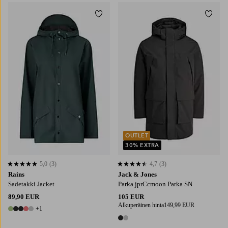
Lisää suosikkeihin
Lisää
XS
S
M
L
XL
S
M
L
XL
2XL
OUTLET
30% EXTRA
5,0
(3)
4,7
(3)
5,0 perustuen 3 arvosanaan
4,7 perustuen 3 arvosanaan
Rains
Jack & Jones
Sadetakki Jacket
Parka jprCcmoon Parka SN
89,90 EUR
105 EUR
Alkuperäinen hinta
149,99 EUR
+1
6 värejä
2 värejä