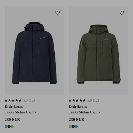
Lisää suosikkeihin
Lisää
5,0
(12)
5,0
(12)
5,0 perustuen 12 arvosanaan
5,0 perustuen 12 arvosanaan
Didriksons
Didriksons
Takki Stefan Usx Jkt
Takki Stefan Usx Jkt
230 EUR
230 EUR
3 värejä
3 värejä