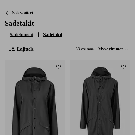
Sadevaatteet
Sadetakit
Sadehousut
Sadetakit
Lajittele
33 osumaa
Lajittele:
Myydyimmät
Lisää suosikkeihin
Lisää
XS
S
M
L
XL