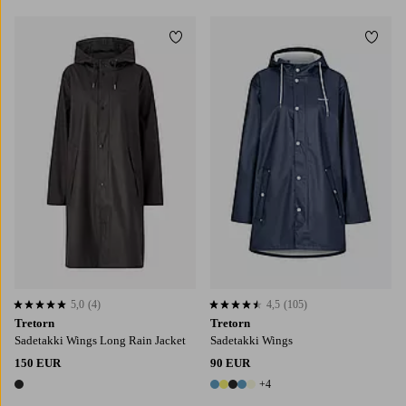
Lisää suosikkeihin
Lisää
5,0
(4)
4,5
(105)
5,0 perustuen 4 arvosanaan
4,5 perustuen 105 arvosanaan
Tretorn
Tretorn
Sadetakki Wings Long Rain Jacket
Sadetakki Wings
150 EUR
90 EUR
+4
1 väri
9 värejä