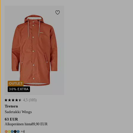
Lisää suosikkeihin
OUTLET
30% EXTRA
4,5
(105)
4,5 perustuen 105 arvosanaan
Tretorn
Sadetakki Wings
63 EUR
Alkuperäinen hinta
89,90 EUR
+4