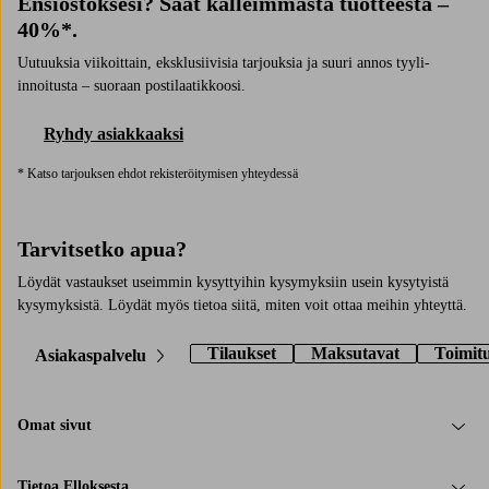
Ensiostoksesi? Saat kalleimmasta tuotteesta –
40%*.
Uutuuksia viikoittain, eksklusiivisia tarjouksia ja suuri annos tyyli-
innoitusta – suoraan postilaatikkoosi.
Ryhdy asiakkaaksi
* Katso tarjouksen ehdot rekisteröitymisen yhteydessä
Tarvitsetko apua?
Löydät vastaukset useimmin kysyttyihin kysymyksiin usein kysytyistä
kysymyksistä. Löydät myös tietoa siitä, miten voit ottaa meihin yhteyttä.
Tilaukset
Maksutavat
Toimit
Asiakaspalvelu
Omat sivut
Tietoa Elloksesta