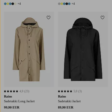
+4
+4
9 värejä
9 värejä
Lisää suosikkeihin
Lisää
XS
S
M
L
XL
4,9
(23)
5,0
(3)
4,9 perustuen 23 arvosanaan
5,0 perustuen 3 arvosanaan
Rains
Rains
Sadetakki Long Jacket
Sadetakki Jacket
99,90 EUR
89,90 EUR