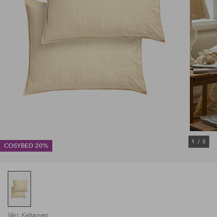
1
/
5
COSYBED 20%
Väri: Keltainen