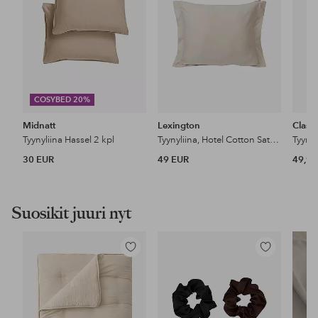
COSYBED 20%
Midnatt
Lexington
Classi
Tyynyliina Hassel 2 kpl
Tyynyliina, Hotel Cotton Sateen
30 EUR
49 EUR
49,99
Suosikit juuri nyt
Lisää
Lisää
suosikkeihin
suosikkeihin