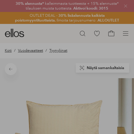
30% alennusta*
kalleimmasta tuotteesta + 15% alennusta*
Sulje
tilauksen muista tuotteista.
Aktivoi koodi: 3015
OUTLET DEAL -
30% lisäalennusta kaikista
poistomyyntituotteista.
Ilmoita tarjousnumero:
ALLOUTLET
Ellos-
Siirry
Hae
logo
merkittyihin
Siirry
–
suosikkituotteisiin
ostoskoriin
Koti
Vuodevaatteet
Tyynyliinat
siirry
aloitussivulle
Näytä samankaltaisia
Takaisin