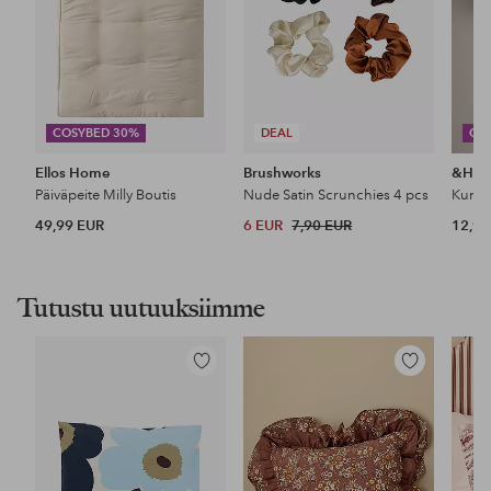
COSYBED 30%
DEAL
CO
Ellos Home
Brushworks
&Ho
Päiväpeite Milly Boutis
Nude Satin Scrunchies 4 pcs
49,99 EUR
6 EUR
7,90 EUR
12,99
Tutustu uutuuksiimme
Lisää
Lisää
suosikkeihin
suosikkeihin