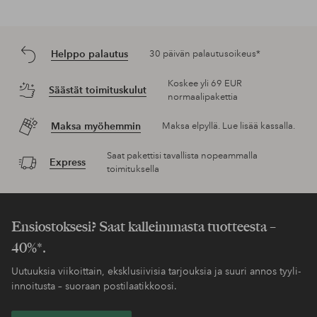
Helppo palautus
30 päivän palautusoikeus*
Koskee yli 69 EUR
Säästät toimituskulut
normaalipakettia
Maksa myöhemmin
Maksa elpyllä. Lue lisää kassalla.
Saat pakettisi tavallista nopeammalla
Express
toimituksella
Ensiostoksesi? Saat kalleimmasta tuotteesta –
40%*.
Uutuuksia viikoittain, eksklusiivisia tarjouksia ja suuri annos tyyli-
innoitusta – suoraan postilaatikkoosi.