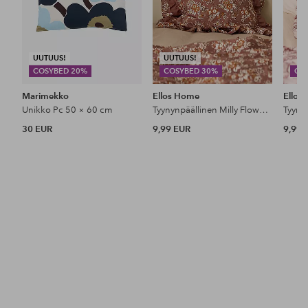
UUTUUS!
UUTUUS!
COSYBED 20%
COSYBED 30%
CO
Marimekko
Ellos Home
Ellos
Unikko Pc 50 × 60 cm
Tyynynpäällinen Milly Flower pesty puuvilla
30 EUR
9,99 EUR
9,99 