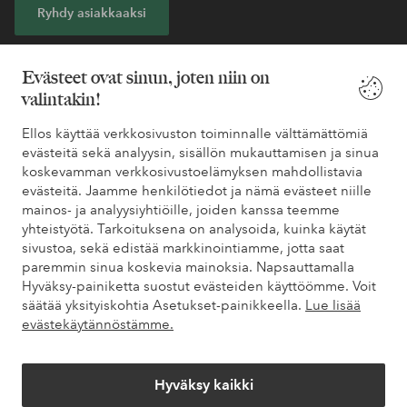
Ryhdy asiakkaaksi
* Katso tarjouksen ehdot rekisteröitymisen yhteydessä
Evästeet ovat sinun, joten niin on
valintakin!
Tarvitsetko apua?
Ellos käyttää verkkosivuston toiminnalle välttämättömiä
evästeitä sekä analyysin, sisällön mukauttamisen ja sinua
Löydät vastaukset useimmin kysyttyihin kysymyksiin usein
koskevamman verkkosivustoelämyksen mahdollistavia
kysytyistä kysymyksistä. Löydät myös tietoa siitä, miten voit ottaa
evästeitä. Jaamme henkilötiedot ja nämä evästeet niille
meihin yhteyttä.
mainos- ja analyysiyhtiöille, joiden kanssa teemme
yhteistyötä. Tarkoituksena on analysoida, kuinka käytät
Asiakaspalvelu
Tilaukset
Maksutavat
Toim
sivustoa, sekä edistää markkinointiamme, jotta saat
paremmin sinua koskevia mainoksia. Napsauttamalla
Hyväksy-painiketta suostut evästeiden käyttöömme. Voit
säätää yksityiskohtia Asetukset-painikkeella.
Lue lisää
Omat sivut
evästekäytännöstämme.
Tietoa Elloksesta
Hyväksy kaikki