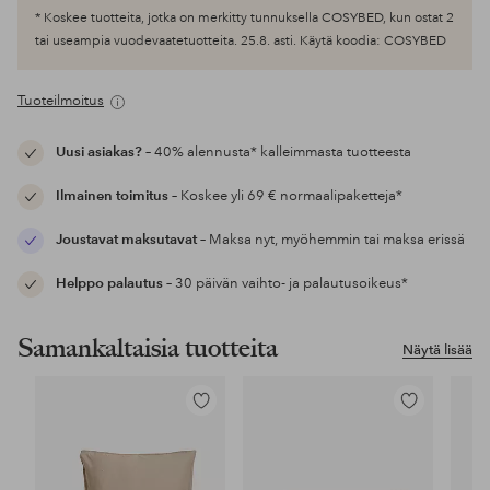
* Koskee tuotteita, jotka on merkitty tunnuksella COSYBED, kun ostat 2
tai useampia vuodevaatetuotteita. 25.8. asti. Käytä koodia: COSYBED
Tuoteilmoitus
Uusi asiakas?
– 40% alennusta* kalleimmasta tuotteesta
Ilmainen toimitus
– Koskee yli 69 € normaalipaketteja*
Joustavat maksutavat
– Maksa nyt, myöhemmin tai maksa erissä
Helppo palautus
– 30 päivän vaihto- ja palautusoikeus*
Samankaltaisia tuotteita
Näytä lisää
Lisää
Lisää
suosikkeihin
suosikkeihin