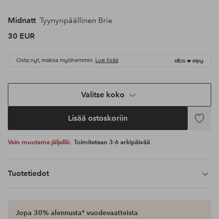
Midnatt
Tyynynpäällinen Brie
30 EUR
Osta nyt, maksa myöhemmin.
Lue lisää
Valitse koko
Lisää ostoskoriin
Lisää
suosikke
Vain muutama jäljellä:
Toimitetaan 3-6 arkipäivää
Tuotetiedot
Jopa 30% alennusta* vuodevaatteista