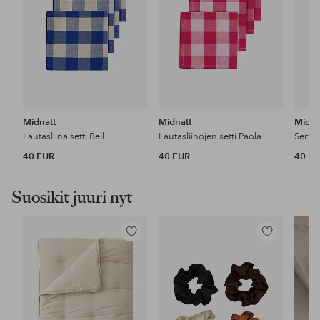
Midnatt
Midnatt
Midna
Lautasliina setti Bell
Lautasliinojen setti Paola
Servet
40 EUR
40 EUR
40 E
Suosikit juuri nyt
Lisää
Lisää
suosikkeihin
suosikkeihin