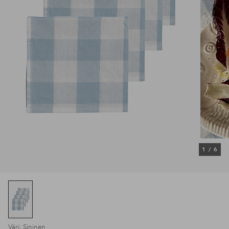
1
/
6
Väri: Sininen