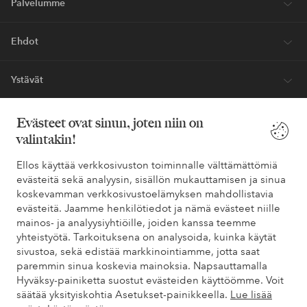
Palvelumme
Ehdot
Ystävät
Evästeet ovat sinun, joten niin on
valintakin!
Turvalliset maksut – maksa nyt tai erissä
Haluatko tietää
lisää maksuvaihtoehdoistamme
?
Ellos käyttää verkkosivuston toiminnalle välttämättömiä
evästeitä sekä analyysin, sisällön mukauttamisen ja sinua
elpy
elpy
koskevamman verkkosivustoelämyksen mahdollistavia
evästeitä. Jaamme henkilötiedot ja nämä evästeet niille
mainos- ja analyysiyhtiöille, joiden kanssa teemme
yhteistyötä. Tarkoituksena on analysoida, kuinka käytät
Suomi - Valitse maa
sivustoa, sekä edistää markkinointiamme, jotta saat
paremmin sinua koskevia mainoksia. Napsauttamalla
Hyväksy-painiketta suostut evästeiden käyttöömme. Voit
Facebook
Instagram
Pinterest
Youtube
säätää yksityiskohtia Asetukset-painikkeella.
Lue lisää