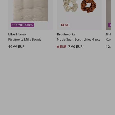
COSYBED 30%
DEAL
CO
Ellos Home
Brushworks
&Ho
Päiväpeite Milly Boutis
Nude Satin Scrunchies 4 pcs
49,99 EUR
6 EUR
7,90 EUR
12,99