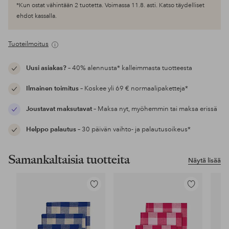
*Kun ostat vähintään 2 tuotetta. Voimassa 11.8. asti. Katso täydelliset
ehdot kassalla.
Tuoteilmoitus
Uusi asiakas?
– 40% alennusta* kalleimmasta tuotteesta
Ilmainen toimitus
– Koskee yli 69 € normaalipaketteja*
Joustavat maksutavat
– Maksa nyt, myöhemmin tai maksa erissä
Helppo palautus
– 30 päivän vaihto- ja palautusoikeus*
Samankaltaisia tuotteita
Näytä lisää
Lisää
Lisää
suosikkeihin
suosikkeihin