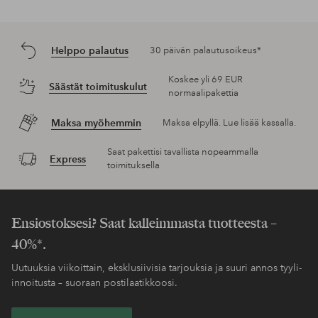
Helppo palautus
30 päivän palautusoikeus*
Koskee yli 69 EUR
Säästät toimituskulut
normaalipakettia
Maksa myöhemmin
Maksa elpyllä. Lue lisää kassalla.
Saat pakettisi tavallista nopeammalla
Express
toimituksella
Ensiostoksesi? Saat kalleimmasta tuotteesta –
40%*.
Uutuuksia viikoittain, eksklusiivisia tarjouksia ja suuri annos tyyli-
innoitusta – suoraan postilaatikkoosi.