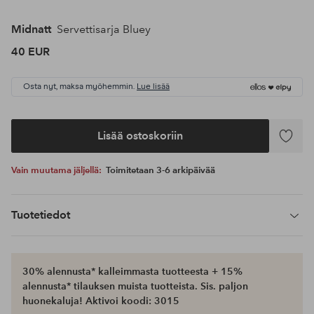
Midnatt
Servettisarja Bluey
40 EUR
Osta nyt, maksa myöhemmin.
Lue lisää
Lisää ostoskoriin
Lisää
suosikke
Vain muutama jäljellä:
Toimitetaan 3-6 arkipäivää
Tuotetiedot
30% alennusta* kalleimmasta tuotteesta + 15%
alennusta* tilauksen muista tuotteista. Sis. paljon
huonekaluja! Aktivoi koodi: 3015