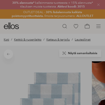
30% alennusta*
kalleimmasta tuotteesta + 15% alennusta*
Sulje
tilauksen muista tuotteista.
Aktivoi koodi: 3015
OUTLET DEAL -
30% lisäalennusta kaikista
poistomyyntituotteista.
Ilmoita tarjousnumero:
ALLOUTLET
Ellos-
Siirry
Hae
logo
merkittyihin
Siirry
–
suosikkituotteisiin
ostoskoriin
Koti
Keittiö & ruoanlaitto
Kattaus & tarjoilu
Lautasliinat
siirry
aloitussivulle
Näytä samankaltaisia
Takaisin