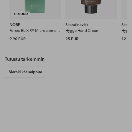
UUTUUS!
NOBE
Skandinavisk
Skand
Forest ELIXIR® Microbiome Repairing Hand Cream 50 Ml
Hygge Hand Cream
Hygg
9,90 EUR
25 EUR
12 E
Tutustu tarkemmin
Meraki käsisaippua