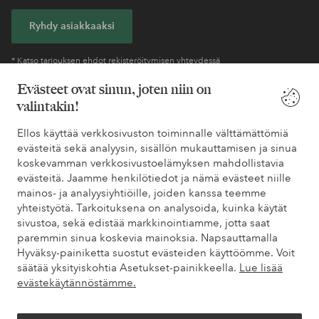
Ryhdy asiakkaaksi
* Katso tarjouksen ehdot rekisteröitymisen yhteydessä
Evästeet ovat sinun, joten niin on
valintakin!
Tarvitsetko apua?
Ellos käyttää verkkosivuston toiminnalle välttämättömiä
Löydät vastaukset useimmin kysyttyihin kysymyksiin usein
evästeitä sekä analyysin, sisällön mukauttamisen ja sinua
kysytyistä kysymyksistä. Löydät myös tietoa siitä, miten voit ottaa
koskevamman verkkosivustoelämyksen mahdollistavia
meihin yhteyttä.
evästeitä. Jaamme henkilötiedot ja nämä evästeet niille
mainos- ja analyysiyhtiöille, joiden kanssa teemme
Asiakaspalvelu
Tilaukset
Maksutavat
Toim
yhteistyötä. Tarkoituksena on analysoida, kuinka käytät
sivustoa, sekä edistää markkinointiamme, jotta saat
paremmin sinua koskevia mainoksia. Napsauttamalla
Hyväksy-painiketta suostut evästeiden käyttöömme. Voit
Omat sivut
säätää yksityiskohtia Asetukset-painikkeella.
Lue lisää
evästekäytännöstämme.
Tietoa Elloksesta