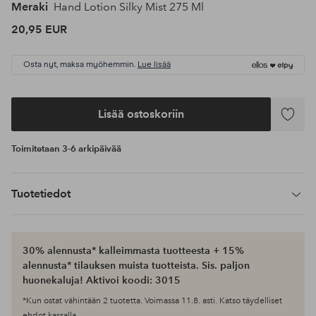
Meraki
Hand Lotion Silky Mist 275 Ml
20,95 EUR
Osta nyt, maksa myöhemmin.
Lue lisää
Lisää ostoskoriin
Lisää
suosikke
Toimitetaan 3-6 arkipäivää
Tuotetiedot
30% alennusta* kalleimmasta tuotteesta + 15%
alennusta* tilauksen muista tuotteista. Sis. paljon
huonekaluja! Aktivoi koodi: 3015
*Kun ostat vähintään 2 tuotetta. Voimassa 11.8. asti. Katso täydelliset
ehdot kassalla.