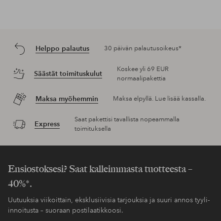
Helppo palautus
30 päivän palautusoikeus*
Koskee yli 69 EUR
Säästät toimituskulut
normaalipakettia
Maksa myöhemmin
Maksa elpyllä. Lue lisää kassalla.
Saat pakettisi tavallista nopeammalla
Express
toimituksella
Ensiostoksesi? Saat kalleimmasta tuotteesta –
40%*.
Uutuuksia viikoittain, eksklusiivisia tarjouksia ja suuri annos tyyli-
innoitusta – suoraan postilaatikkoosi.