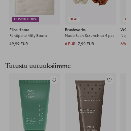
COSYBED 30%
DEAL
DE
Ellos Home
Brushworks
WOO
Päiväpeite Milly Boutis
Nude Satin Scrunchies 4 pcs
Nojat
49,99 EUR
6 EUR
7,90 EUR
696 
Tutustu uutuuksiimme
Lisää
Lisää
suosikkeihin
suosikkeihin