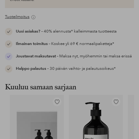
Tuoteilmoitus
Uusi asiakas?
– 40% alennusta* kalleimmasta tuotteesta
Ilmainen toimitus
– Koskee yli 69 € normaalipaketteja*
Joustavat maksutavat
– Maksa nyt, myöhemmin tai maksa erissä
Helppo palautus
– 30 päivän vaihto- ja palautusoikeus*
Kuuluu samaan sarjaan
Lisää
Lisää
suosikkeihin
suosikkeihin