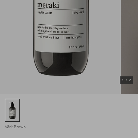
1
/
2
Väri: Brown