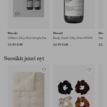
Meraki
Meraki
Merak
Giftbox Silky Mist Simple Hand Care 275 Ml
Body Wash Silky Mist 490Ml
Hand 
32,95 EUR
22,95 EUR
22,95
Suosikit juuri nyt
Lisää
Lisää
suosikkeihin
suosikkeihin