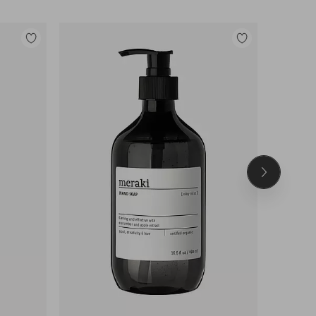
Lisää
Lisää
suosikkeihin
suosikkeihin
Seuraava
tuote