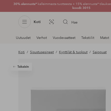
30% alennusta*
kalleimmasta tuotteesta + 15% alennusta* tilauksen
koodi: 3015
Koti
Hae
Kuvahaku
Navigointi
Uutuudet
Verhot
Vuodevaatteet
Tekstiilit
Matot
osastoilla
Koti
Sisustusesineet
Kynttilät & tuoksut
Saippuat
Takaisin