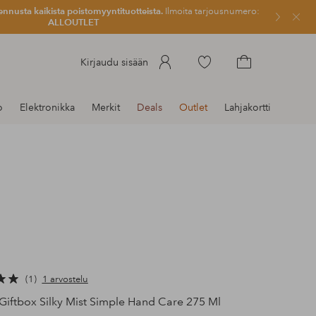
ennusta kaikista poistomyyntituotteista.
Ilmoita tarjousnumero:
Sulje
ALLOUTLET
Siirry
Kirjaudu sisään
merkittyihin
Siirry
suosikkituotteisiin
ostoskoriin
o
Elektronikka
Merkit
Deals
Outlet
Lahjakortti
1
1 arvostelu
Giftbox Silky Mist Simple Hand Care 275 Ml