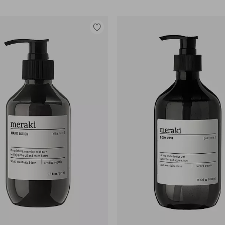
Lisää
suosikkeihin