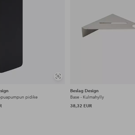
Näytä
samankaltaisia
sign
Beslag Design
ippuapumpun pidike
Base - Kulmahylly
R
38,32 EUR