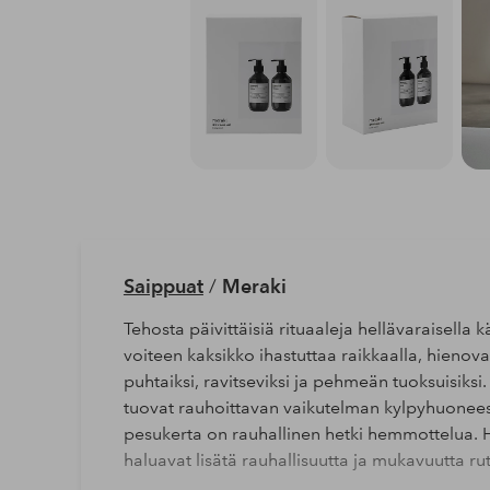
Saippuat
/
Meraki
Tehosta päivittäisiä rituaaleja hellävaraisella 
voiteen kaksikko ihastuttaa raikkaalla, hienovar
puhtaiksi, ravitseviksi ja pehmeän tuoksuisiksi.
tuovat rauhoittavan vaikutelman kylpyhuoneese
pesukerta on rauhallinen hetki hemmottelua. Huo
haluavat lisätä rauhallisuutta ja mukavuutta rut