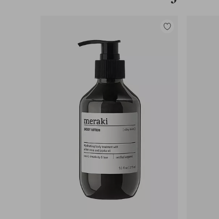
Lisää
suosikkeihin