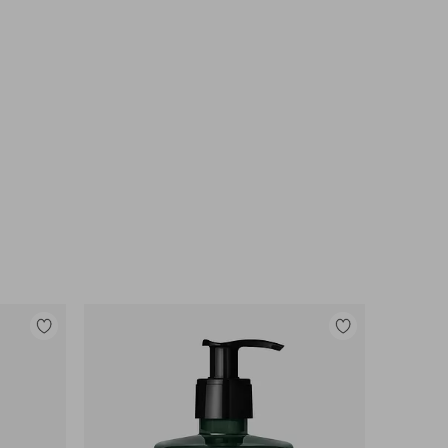
Lisää
Lisää
suosikkeihin
suosikkeihin