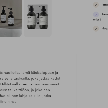
Ilma
Jous
erissä
Help
käsihuollolla. Tämä käsisaippuan ja -
aisella tuoksulla, joka jättää kädet
 Hillityt valkoisen ja harmaan sävyt
en tai keittiöön, ja jokainen
lellinen lahja kaikille, jotka
iineihinsa.