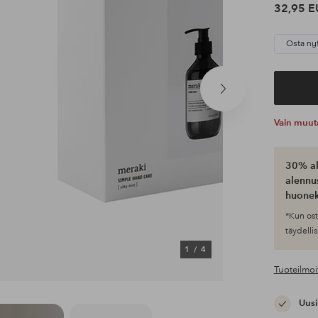
32,95 E
Osta ny
Seuraava
tuote
Vain muut
30% al
alennus
huonek
*Kun ost
täydellis
1
/
4
Tuoteilmoi
Uusi