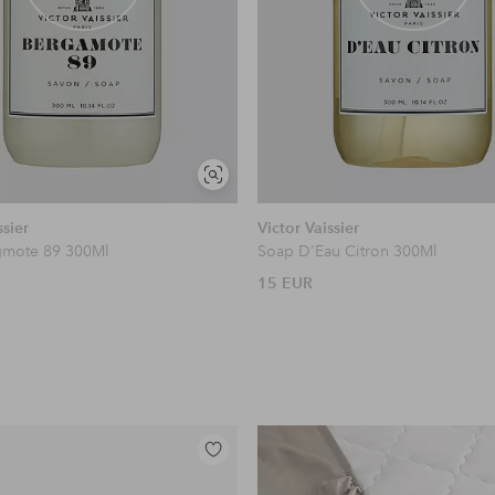
Näytä
samankaltaisia
ssier
Victor Vaissier
gmote 89 300Ml
Soap D'Eau Citron 300Ml
15 EUR
Lisää
suosikkeihin