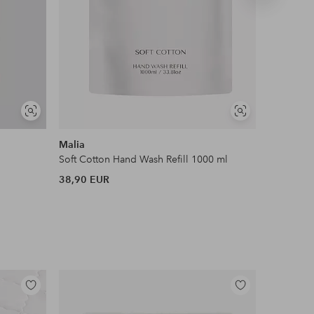
tuote
Näytä
Näytä
samankaltaisia
samankaltaisia
Malia
Malia
Soft Cotton Hand Wash Refill 1000 ml
Moments H
38,90 EUR
38,90 EU
Lisää
Lisää
suosikkeihin
suosikkeihin