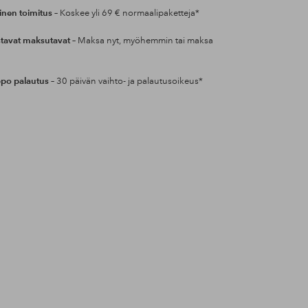
inen toimitus
– Koskee yli 69 € normaalipaketteja*
tavat maksutavat
– Maksa nyt, myöhemmin tai maksa
po palautus
– 30 päivän vaihto- ja palautusoikeus*