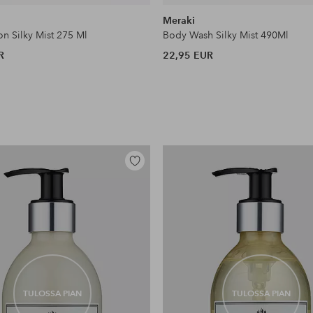
Meraki
n Silky Mist 275 Ml
Body Wash Silky Mist 490Ml
R
22,95 EUR
Lisää
suosikkeihin
TULOSSA PIAN
TULOSSA PIAN