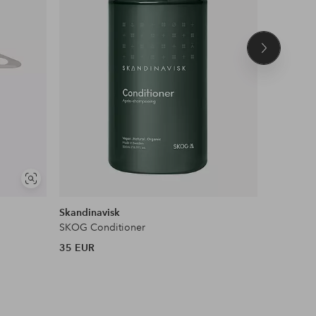
Seuraava
tuote
Näytä
samankaltaisia
Skandinavisk
Smith & C
SKOG Conditioner
35 EUR
30 EUR