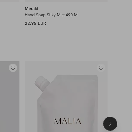
Meraki
Meraki
Hand Soap Silky Mist 490 Ml
Body Loti
22,95 EUR
24,95 EU
Lisää
Lisää
suosikkeihin
suosikkeihin
Seuraava