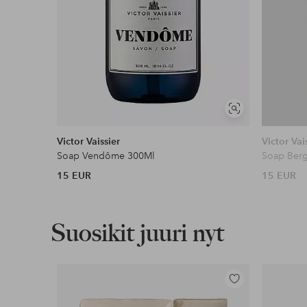
Näytä
samankaltaisia
Victor Vaissier
Victor Vai
Soap Vendôme 300Ml
Soap Ber
15 EUR
15 EUR
Suosikit juuri nyt
Lisää
suosikkeihin