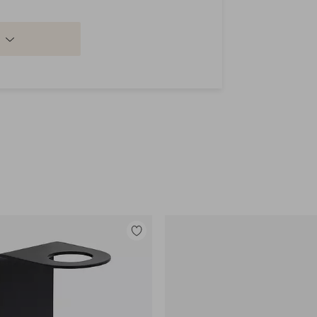
jä.
oku erityinen vaivattoman tyylikkäästi.
Lisää
suosikkeihin