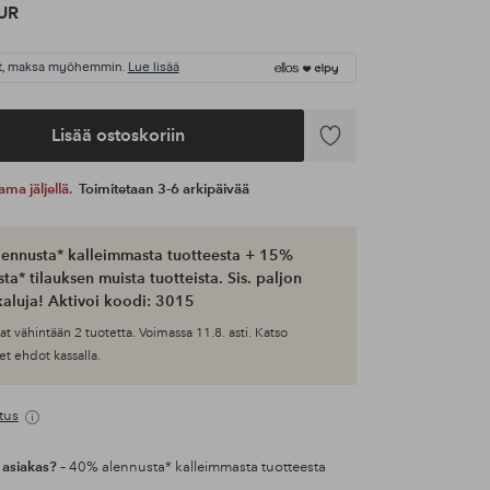
UR
t, maksa myöhemmin.
Lue lisää
Lisää ostoskoriin
Lisää
suosikkeihin
ama jäljellä.
Toimitetaan 3-6 arkipäivää
ennusta* kalleimmasta tuotteesta + 15%
ta* tilauksen muista tuotteista. Sis. paljon
aluja! Aktivoi koodi: 3015
at vähintään 2 tuotetta. Voimassa 11.8. asti. Katso
et ehdot kassalla.
tus
 asiakas?
– 40% alennusta* kalleimmasta tuotteesta