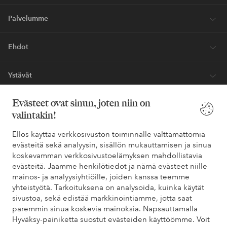
Palvelumme
Ehdot
Ystävät
Evästeet ovat sinun, joten niin on
valintakin!
Turvalliset maksut – maksa nyt tai erissä
Haluatko tietää
lisää maksuvaihtoehdoistamme
?
Ellos käyttää verkkosivuston toiminnalle välttämättömiä
evästeitä sekä analyysin, sisällön mukauttamisen ja sinua
elpy
elpy
koskevamman verkkosivustoelämyksen mahdollistavia
evästeitä. Jaamme henkilötiedot ja nämä evästeet niille
mainos- ja analyysiyhtiöille, joiden kanssa teemme
yhteistyötä. Tarkoituksena on analysoida, kuinka käytät
Suomi - Valitse maa
sivustoa, sekä edistää markkinointiamme, jotta saat
paremmin sinua koskevia mainoksia. Napsauttamalla
Hyväksy-painiketta suostut evästeiden käyttöömme. Voit