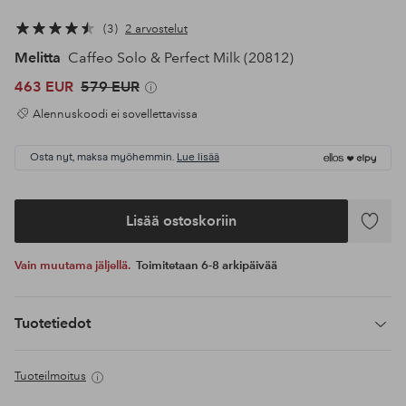
3
2 arvostelut
Melitta
Caffeo Solo & Perfect Milk (20812)
463 EUR
579 EUR
Alennuskoodi ei sovellettavissa
Osta nyt, maksa myöhemmin.
Lue lisää
Lisää ostoskoriin
Lisää
suosikke
Vain muutama jäljellä.
Toimitetaan 6-8 arkipäivää
Tuotetiedot
Tuoteilmoitus