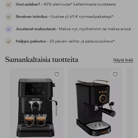
Uusi asiakas?
– 40% alennusta* kalleimmasta tuotteesta
Ilmainen toimitus
– Koskee yli 69 € normaalipaketteja*
Joustavat maksutavat
– Maksa nyt, myöhemmin tai maksa erissä
Helppo palautus
– 30 päivän vaihto- ja palautusoikeus*
Samankaltaisia tuotteita
Näytä lisää
Lisää
Lisää
suosikkeihin
suosikkeihin