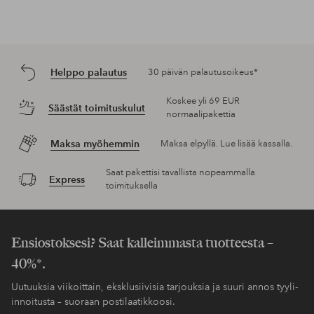
Helppo palautus
30 päivän palautusoikeus*
Koskee yli 69 EUR
Säästät toimituskulut
normaalipakettia
Maksa myöhemmin
Maksa elpyllä. Lue lisää kassalla.
Saat pakettisi tavallista nopeammalla
Express
toimituksella
Ensiostoksesi? Saat kalleimmasta tuotteesta –
40%*.
Uutuuksia viikoittain, eksklusiivisia tarjouksia ja suuri annos tyyli-
innoitusta – suoraan postilaatikkoosi.