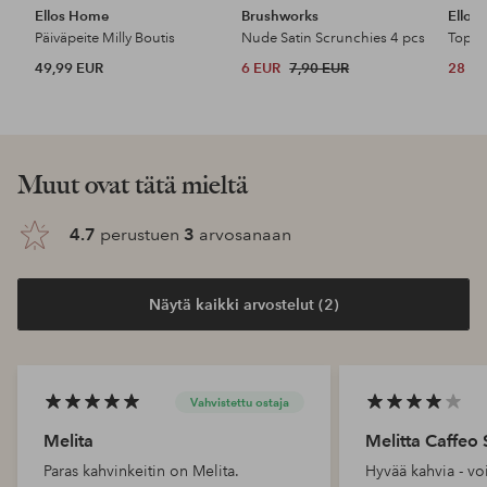
Ellos Home
Brushworks
Ellos 
Päiväpeite Milly Boutis
Nude Satin Scrunchies 4 pcs
Top P
49,99 EUR
6 EUR
7,90 EUR
28 E
Muut ovat tätä mieltä
4.7
perustuen
3
arvosanaan
Näytä kaikki arvostelut (2)
Vahvistettu ostaja
Melita
Melitta Caffeo 
Paras kahvinkeitin on Melita.
Hyvää kahvia - vo