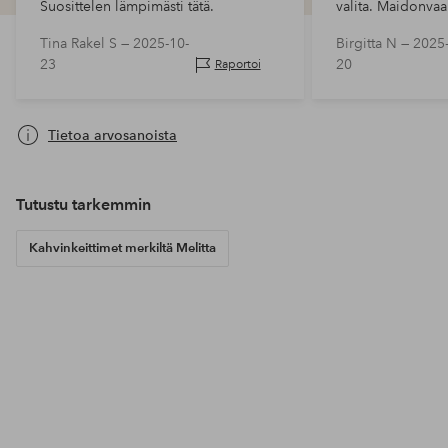
Suosittelen lämpimästi tätä.
valita. Maidonvaa
kovin paljon vaa
Tina Rakel S —
2025-10-
Birgitta N —
2025-
tyytyväinen.
23
20
Raportoi
Tietoa arvosanoista
Tutustu tarkemmin
Kahvinkeittimet merkiltä Melitta