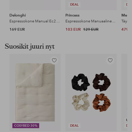
DEAL
DE
Delonghi
Princess
Melitt
Espressokone Manual Ec235.bk Stilosa
Espressokone Manuaalinen 249417
169 EUR
103 EUR
129 EUR
479 
Suosikit juuri nyt
Lisää
Lisää
suosikkeihin
suosikkeihin
UU
COSYBED 30%
DEAL
DE